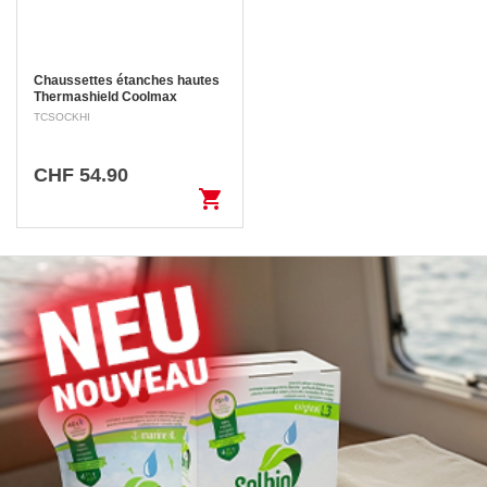
Chaussettes étanches hautes
Thermashield Coolmax
Optimisez votre confort avec les
TCSOCKHI
chaussettes Thermashield
Coolmax, 100% imperméables
et respirantes grâce à leur
CHF 54.90
technologie triple épaisseur.…
shopping_cart