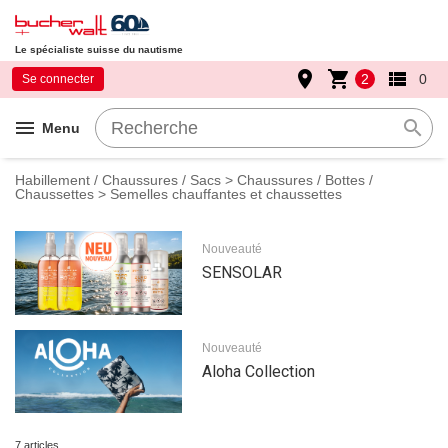
Le spécialiste suisse du nautisme
place
shopping_cart
view_list
2
0
Se connecter
menu
search
Menu
Habillement / Chaussures / Sacs
>
Chaussures / Bottes /
Chaussettes
> Semelles chauffantes et chaussettes
Nouveauté
SENSOLAR
Nouveauté
Aloha Collection
7 articles