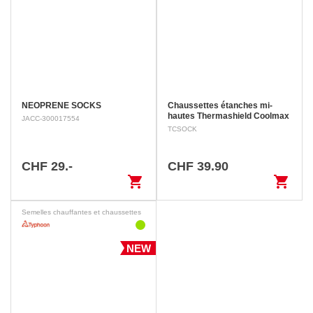
NEOPRENE SOCKS
Chaussettes étanches mi-
hautes Thermashield Coolmax
JACC-300017554
TCSOCK
CHF 29.-
CHF 39.90
shopping_cart
shopping_cart
Semelles chauffantes et chaussettes
NEW