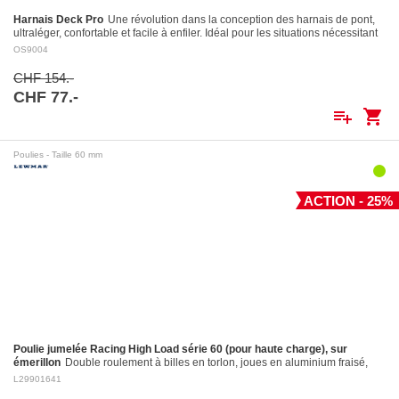
Harnais Deck Pro
Une révolution dans la conception des harnais de pont,
ultraléger, confortable et facile à enfiler. Idéal pour les situations nécessitant
le port…
OS9004
CHF 154.-
CHF 77.-
playlist_add
shopping_cart
Poulies - Taille 60 mm
ACTION - 25%
Poulie jumelée Racing High Load série 60 (pour haute charge), sur
émerillon
Double roulement à billes en torlon, joues en aluminium fraisé,
réa en aluminium fraisé Ø 60 mm. Réa en aluminium: ø 60 mm Pour
L29901641
cordages jusqu'à:…