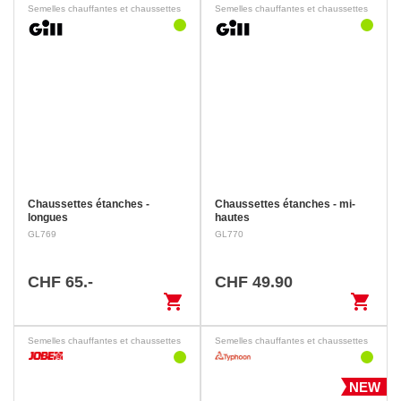
Semelles chauffantes et chaussettes
Semelles chauffantes et chaussettes
Chaussettes étanches -
Chaussettes étanches - mi-
longues
hautes
GL769
GL770
CHF 65.-
CHF 49.90
shopping_cart
shopping_cart
Semelles chauffantes et chaussettes
Semelles chauffantes et chaussettes
NEW