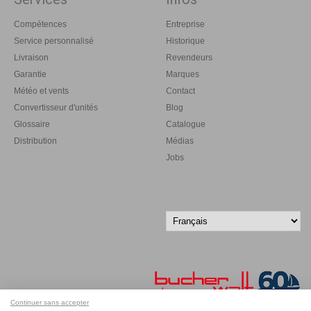
Compétences
Entreprise
Service personnalisé
Historique
Livraison
Revendeurs
Garantie
Marques
Météo et vents
Contact
Convertisseur d'unités
Blog
Glossaire
Catalogue
Distribution
Médias
Jobs
Continuer sans accepter