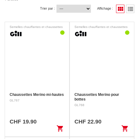
view_module
view_list
Trier par :
Affichage :
Semelles chauffantes et chaussettes
Semelles chauffantes et chaussettes
Chaussettes Merino mi-hautes
Chaussettes Merino pour
bottes
GL767
GL768
CHF 19.90
CHF 22.90
shopping_cart
shopping_cart