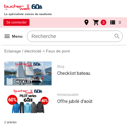
Le spécialiste suisse du nautisme
place
shopping_cart
view_list
3
0
Se connecter
menu
search
Menu
Eclairage / électricité
> Feux de pont
Blog
Checklist bateau
Immanquable
Offre jubilé d'août
2 articles