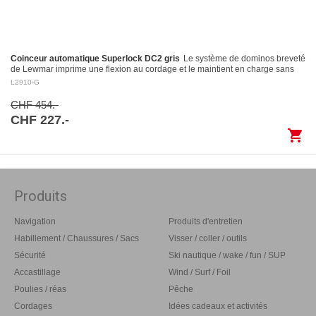
Coinceur automatique Superlock DC2 gris
Le système de dominos breveté
de Lewmar imprime une flexion au cordage et le maintient en charge sans
l’endommager Largage contrôlé: le levier…
L2910-G
CHF 454.-
CHF 227.-
shopping_cart
Produits
Navigation
Produits d'entretien
Habillement / Chaussures / Sacs
Visser / coller / outils
Sécurité
Ski nautique / wake / fun / SUP
Accastillage
Wind / Surf / Foil
Poulies / réas
Pêche
Cordages
Idées cadeaux et activités