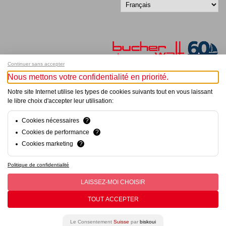
Continuer sans accepter
Nous mettons votre confidentialité en priorité.
Inscrivez-vous à notre newsletter !
Notre site Internet utilise les types de cookies suivants tout en vous laissant
le libre choix d'accepter leur utilisation:
© Bucher+Walt 2011-2026
Tous droits réservés - Informations non contractuelles
Cookies nécessaires
?
Conditions générales
Cookies de performance
?
Politique de Confidentialité
Cookies marketing
?
Conception et réalisation :
hsolutions.ch
Politique de confidentialité
LAISSEZ-MOI CHOISIR
TOUT ACCEPTER
Le Consentement
Suisse
par
biskoui