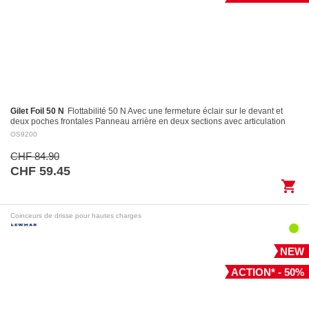
Gilet Foil 50 N
Flottabilité 50 N Avec une fermeture éclair sur le devant et
deux poches frontales Panneau arrière en deux sections avec articulation
pour des…
OS9200
CHF 84.90
CHF 59.45
shopping_cart
Coinceurs de drisse pour hautes charges
NEW
ACTION* - 50%