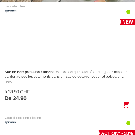
Sacs étanches
NEW
Sac de compression étanche
Sac de compression étanche, pour ranger et
garder au sec les vêtements dans un sac de voyage. Léger et polyvalent,
avec fermeture Roll-Top et…
OS270
à 39.90 CHF
De 34.90
shopping_cart
Gilets légers pour dériveur
ACTION* - 30%