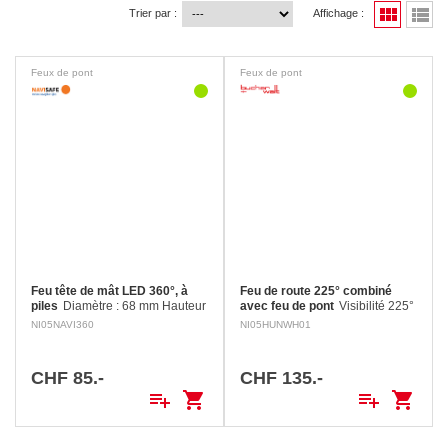
view_module
view_list
Trier par :
Affichage :
Feux de pont
Feux de pont
Feu tête de mât LED 360°, à
Feu de route 225° combiné
piles
Diamètre : 68 mm Hauteur
avec feu de pont
Visibilité 225°
: 35 mm Fonctions : feu de
Portée 3 mn Boitier noir Feu de
NI05NAVI360
NI05HUNWH01
mouillage, feu de hune, feu de
navigation qui combine un feu
poupe, flash et éclairage cabine.
de route 225° avec une portée
de 3 mn et un feu de pont avec
CHF 85.-
CHF 135.-
une…
playlist_add
shopping_cart
playlist_add
shopping_cart