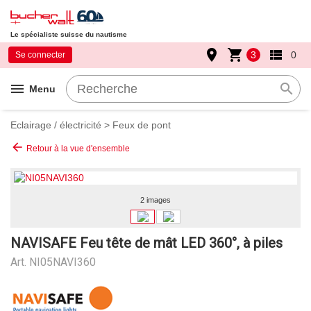
Le spécialiste suisse du nautisme
place
shopping_cart
view_list
3
0
Se connecter
menu
search
Menu
Eclairage / électricité
>
Feux de pont
arrow_back
Retour à la vue d'ensemble
2 images
NAVISAFE Feu tête de mât LED 360°, à piles
Art.
NI05NAVI360