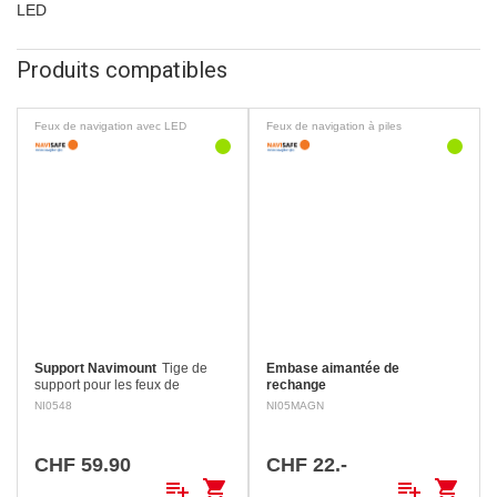
LED
Produits compatibles
Feux de navigation avec LED
Feux de navigation à piles
Support Navimount
Tige de
Embase aimantée de
support pour les feux de
rechange
navigation NaviSafe. Livré en
NI0548
NI05MAGN
kit, y compris la tige pliable, la
ventouse et la plaque
magnétique (pour le…
CHF 59.90
CHF 22.-
playlist_add
shopping_cart
playlist_add
shopping_cart