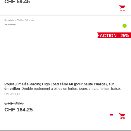
CHF 59.45
shopping_cart
Poulies - Taille 60 mm
ACTION - 25%
Poulie jumelée Racing High Load série 60 (pour haute charge), sur
émerillon
Double roulement à billes en torlon, joues en aluminium fraisé,
réa en aluminium fraisé Ø 60 mm. Réa en aluminium: ø 60 mm Pour
L29901641
cordages jusqu'à:…
CHF 219.-
CHF 164.25
playlist_add
shopping_cart