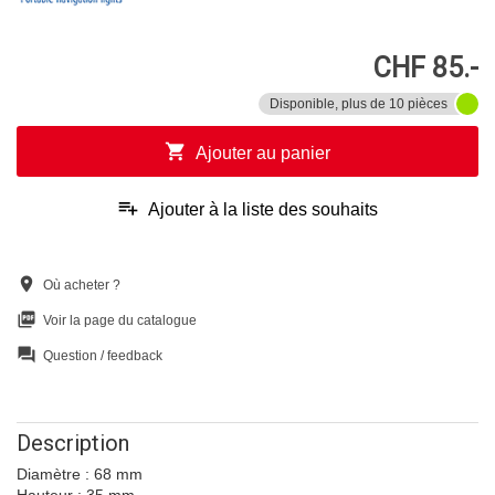
CHF 85.-
Disponible, plus de 10 pièces
shopping_cart
Ajouter au panier
playlist_add
Ajouter à la liste des souhaits
location_on
Où acheter ?
picture_as_pdf
Voir la page du catalogue
question_answer
Question / feedback
Description
Diamètre : 68 mm
Hauteur : 35 mm