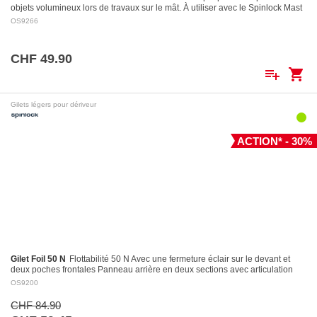
objets volumineux lors de travaux sur le mât. À utiliser avec le Spinlock Mast
Pro.
OS9266
CHF 49.90
playlist_add
shopping_cart
Gilets légers pour dériveur
ACTION* - 30%
Gilet Foil 50 N
Flottabilité 50 N Avec une fermeture éclair sur le devant et
deux poches frontales Panneau arrière en deux sections avec articulation
pour des…
OS9200
CHF 84.90