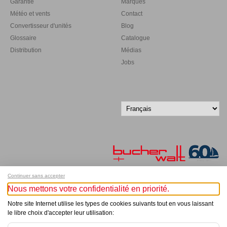
Garantie
Marques
Météo et vents
Contact
Convertisseur d'unités
Blog
Glossaire
Catalogue
Distribution
Médias
Jobs
Continuer sans accepter
Nous mettons votre confidentialité en priorité.
Inscrivez-vous à notre newsletter !
Notre site Internet utilise les types de cookies suivants tout en vous laissant
le libre choix d'accepter leur utilisation:
© Bucher+Walt 2011-2026
Tous droits réservés - Informations non contractuelles