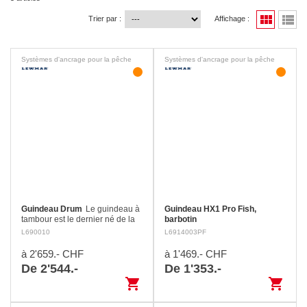
view_module
view_list
Trier par :
Affichage :
Systèmes d'ancrage pour la pêche
Systèmes d'ancrage pour la pêche
Guindeau Drum
Le guindeau à
Guindeau HX1 Pro Fish,
tambour est le dernier né de la
barbotin
gamme de guindeaux Lewmar.
L690010
L6914003PF
Grâce à notre expérience dans
la gestion des guindeaux et des
à 2'659.- CHF
à 1'469.- CHF
lignes de…
De 2'544.-
De 1'353.-
shopping_cart
shopping_cart