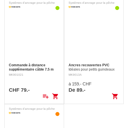
Systèmes d'ancrage pour la pêche
Systèmes d'ancrage pour la pêche
Commande à distance
Ancres recouvertes PVC
supplémentaire câble 7.5 m
Idéales pour petits guindeaux
Pour guindeau DH40.
sur les barques de pêch.
MK901021
MK9013A
à 159.- CHF
CHF 79.-
De 89.-
playlist_add
shopping_cart
shopping_cart
Systèmes d'ancrage pour la pêche