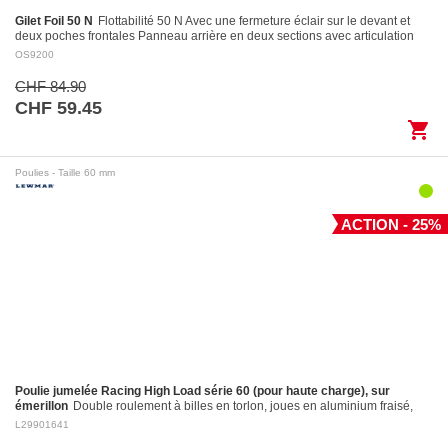
Gilet Foil 50 N
Flottabilité 50 N Avec une fermeture éclair sur le devant et
deux poches frontales Panneau arrière en deux sections avec articulation
pour des…
OS9200
CHF 84.90
CHF 59.45
shopping_cart
Poulies - Taille 60 mm
ACTION - 25%
Poulie jumelée Racing High Load série 60 (pour haute charge), sur
émerillon
Double roulement à billes en torlon, joues en aluminium fraisé,
réa en aluminium fraisé Ø 60 mm. Réa en aluminium: ø 60 mm Pour
L29901641
cordages jusqu'à:…