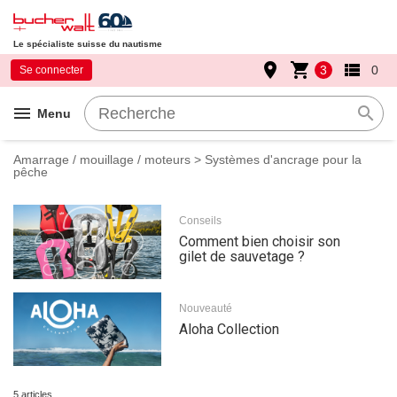
Le spécialiste suisse du nautisme
place
shopping_cart
view_list
3
0
Se connecter
menu
search
Menu
Amarrage / mouillage / moteurs
> Systèmes d'ancrage pour la
pêche
Conseils
Comment bien choisir son
gilet de sauvetage ?
Nouveauté
Aloha Collection
5 articles