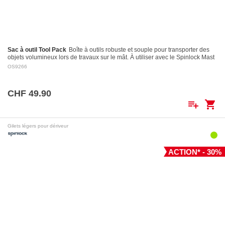
Sac à outil Tool Pack
Boîte à outils robuste et souple pour transporter des
objets volumineux lors de travaux sur le mât. À utiliser avec le Spinlock Mast
Pro.
OS9266
CHF 49.90
playlist_add
shopping_cart
Gilets légers pour dériveur
ACTION* - 30%