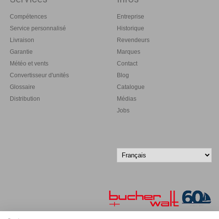
Compétences
Entreprise
Service personnalisé
Historique
Livraison
Revendeurs
Garantie
Marques
Météo et vents
Contact
Convertisseur d'unités
Blog
Glossaire
Catalogue
Distribution
Médias
Jobs