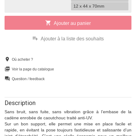
12 x 44 x 70mm
shopping_cart
Ajouter au panier
playlist_add
Ajouter à la liste des souhaits
location_on
Où acheter ?
picture_as_pdf
Voir la page du catalogue
question_answer
Question / feedback
Description
Sans bruit, sans fuite, sans vibration grâce à l’embase de la
cadène enrobée de caoutchouc traité anti-UV.
Sur un bon support, elle permet une mise en place facile et
rapide, en évitant la pose toujours fastidieuse et salissante d’un