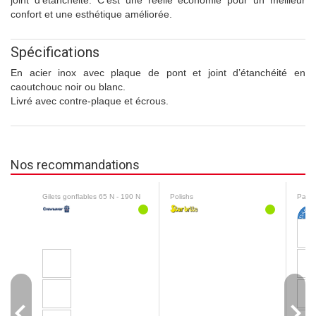
joint d’étanchéité. C’est une réelle économie pour un meilleur
confort et une esthétique améliorée.
Spécifications
En acier inox avec plaque de pont et joint d’étanchéité en
caoutchouc noir ou blanc.
Livré avec contre-plaque et écrous.
Nos recommandations
Gilets gonflables 65 N - 190 N
Polishs
Pare-
navigate_before
navigate_next