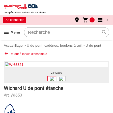
Le spécialiste suisse du nautisme
place
shopping_cart
view_list
1
0
Se connecter
menu
search
Menu
Accastillage
>
U de pont, cadènes, boulons à œil
>
U de pont
arrow_back
Retour à la vue d'ensemble
2 images
Wichard U de pont étanche
Art.
WI653