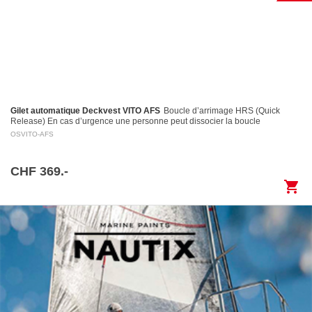
Gilet automatique Deckvest VITO AFS
Boucle d’arrimage HRS (Quick
Release) En cas d’urgence une personne peut dissocier la boucle
d’arrimage en tirant sur la poignée d’activation…
OSVITO-AFS
CHF 369.-
shopping_cart