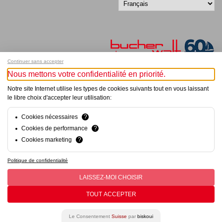
Continuer sans accepter
Nous mettons votre confidentialité en priorité.
Inscrivez-vous à notre newsletter !
Notre site Internet utilise les types de cookies suivants tout en vous laissant
le libre choix d'accepter leur utilisation:
© Bucher+Walt 2011-2026
Tous droits réservés - Informations non contractuelles
Cookies nécessaires
?
Conditions générales
Cookies de performance
?
Politique de Confidentialité
Cookies marketing
?
Conception et réalisation :
hsolutions.ch
Politique de confidentialité
LAISSEZ-MOI CHOISIR
TOUT ACCEPTER
Le Consentement
Suisse
par
biskoui