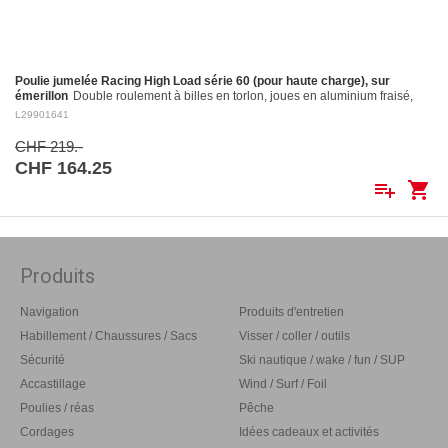
Poulie jumelée Racing High Load série 60 (pour haute charge), sur
émerillon
Double roulement à billes en torlon, joues en aluminium fraisé,
réa en aluminium fraisé Ø 60 mm. Réa en aluminium: ø 60 mm Pour
L29901641
cordages jusqu'à:…
CHF 219.-
CHF 164.25
playlist_add
shopping_cart
Produits
Navigation
Produits d'entretien
Habillement / Chaussures / Sacs
Visser / coller / outils
Sécurité
Ski nautique / wake / fun / SUP
Accastillage
Wind / Surf / Foil
Poulies / réas
Pêche
Cordages
Idées cadeaux et activités