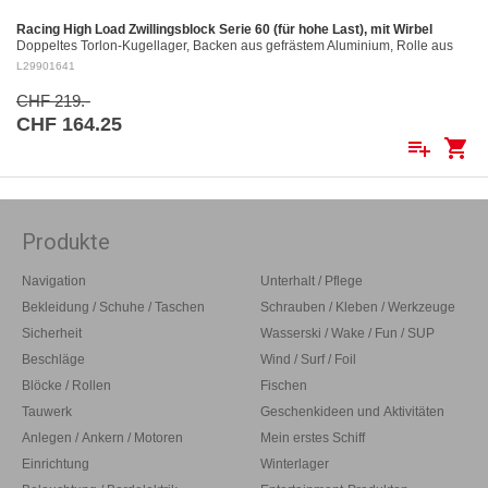
Racing High Load Zwillingsblock Serie 60 (für hohe Last), mit Wirbel
Doppeltes Torlon-Kugellager, Backen aus gefrästem Aluminium, Rolle aus
gefrästem Aluminium Ø 60 mm. Aluminiumrollen: ø 60 mm Für Tau bis: ø 12
L29901641
mm…
CHF 219.-
CHF 164.25
playlist_add
shopping_cart
Produkte
Navigation
Unterhalt / Pflege
Bekleidung / Schuhe / Taschen
Schrauben / Kleben / Werkzeuge
Sicherheit
Wasserski / Wake / Fun / SUP
Beschläge
Wind / Surf / Foil
Blöcke / Rollen
Fischen
Tauwerk
Geschenkideen und Aktivitäten
Anlegen / Ankern / Motoren
Mein erstes Schiff
Einrichtung
Winterlager