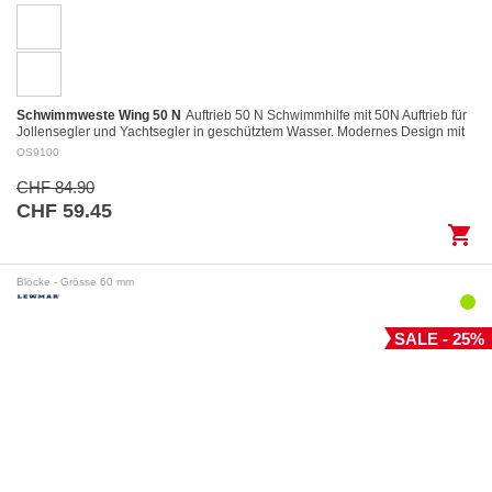
Schwimmweste Wing 50 N
Auftrieb 50 N Schwimmhilfe mit 50N Auftrieb für
Jollensegler und Yachtsegler in geschütztem Wasser. Modernes Design mit
kurzem und kompaktem…
OS9100
CHF 84.90
CHF 59.45
shopping_cart
Blöcke - Grösse 60 mm
SALE - 25%