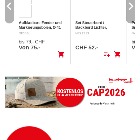
navigate_before
navigate_next
Aufblasbare Fender und
Set Steuerbord /
Pury
Markierungsbojen, Ø 41
Backbord Lichter,
Spül
cm
Mit verstärktem
schwarze Gehäuse
Sich
DF50B
NR71313
NV05
Befestigungsauge und
Seitliche Montage 12 V /
Rein
bis 79.- CHF
bis
Metallventil.
0.5 W
Fris
Qualitätsfabrikation: Ende
mobil
Von 75.-
CHF 52.-
Vo
aus Vollmaterial mit
fris
shopping_cart
playlist_add
shopping_cart
starkem Auge Solide
Lave
Konstruktion die auch…