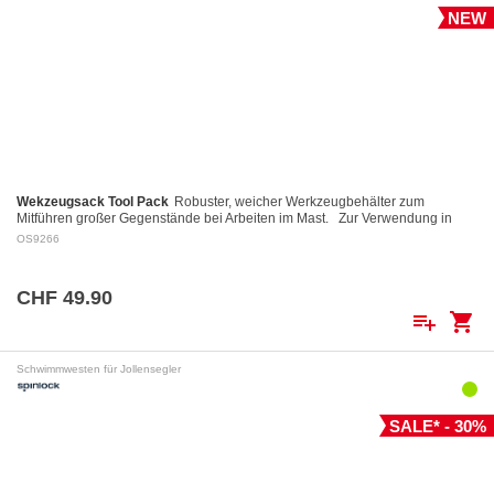
NEW
Wekzeugsack Tool Pack
Robuster, weicher Werkzeugbehälter zum
Mitführen großer Gegenstände bei Arbeiten im Mast. Zur Verwendung in
Verbindung mit dem Spinlock Mast Pro.
OS9266
CHF 49.90
playlist_add
shopping_cart
Schwimmwesten für Jollensegler
SALE* - 30%