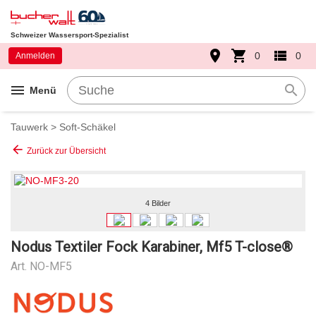
Schweizer Wassersport-Spezialist
place
shopping_cart
view_list
0
0
Anmelden
menu
search
Menü
Tauwerk
>
Soft-Schäkel
arrow_back
Zurück zur Übersicht
4 Bilder
Nodus Textiler Fock Karabiner, Mf5 T-close®
Art.
NO-MF5