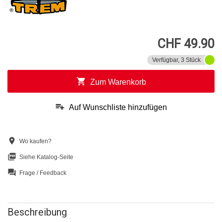
CHF 49.90
Verfügbar, 3 Stück
shopping_cart
Zum Warenkorb
playlist_add
Auf Wunschliste hinzufügen
location_on
Wo kaufen?
picture_as_pdf
Siehe Katalog-Seite
question_answer
Frage / Feedback
Beschreibung