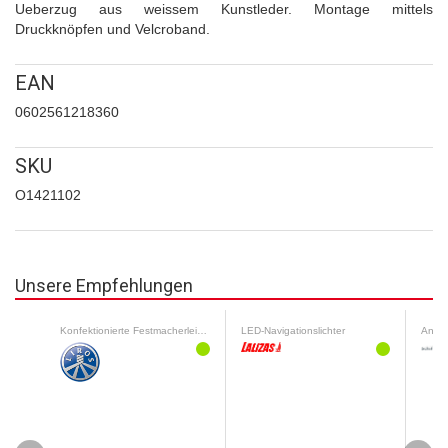
Ueberzug aus weissem Kunstleder. Montage mittels
Druckknöpfen und Velcroband.
EAN
0602561218360
SKU
O1421102
Unsere Empfehlungen
Konfektionierte Festmacherleinen
LED-Navigationslichter
Antif