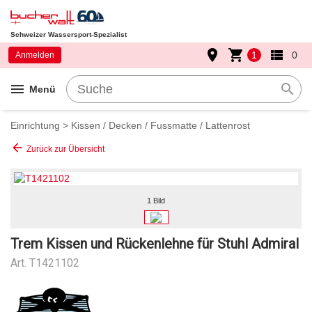
Schweizer Wassersport-Spezialist
place
shopping_cart
view_list
1
0
Anmelden
menu
search
Menü
Einrichtung
>
Kissen / Decken / Fussmatte / Lattenrost
arrow_back
Zurück zur Übersicht
1 Bild
Trem Kissen und Rückenlehne für Stuhl Admiral
Art.
T1421102