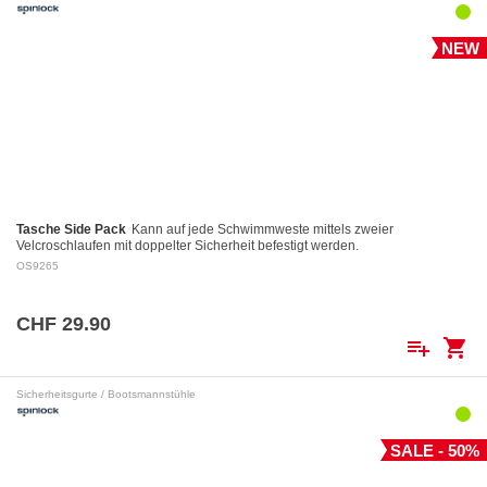
NEW
Tasche Side Pack
Kann auf jede Schwimmweste mittels zweier
Velcroschlaufen mit doppelter Sicherheit befestigt werden.
OS9265
CHF 29.90
playlist_add
shopping_cart
Sicherheitsgurte / Bootsmannstühle
SALE - 50%