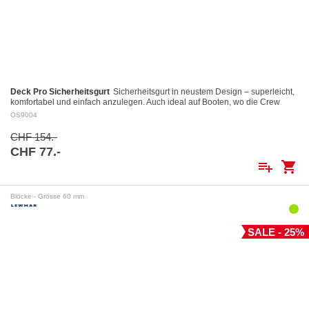
Deck Pro Sicherheitsgurt
Sicherheitsgurt in neustem Design – superleicht,
komfortabel und einfach anzulegen. Auch ideal auf Booten, wo die Crew
dauernd angeklinkt ist.…
OS9004
CHF 154.-
CHF 77.-
playlist_add
shopping_cart
Blöcke - Grösse 60 mm
SALE - 25%