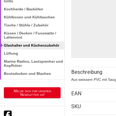
Grills
Kochherde / Backöfen
Kühlboxen und Kühltaschen
Tische / Stühle / Zubehör
Kissen / Decken / Fussmatte /
Lattenrost
Glashalter und Küchenzubehör
Lüftung
Marine Radios, Lautsprecher und
Kopfhörer
Beschreibung
Bootsdecken und Blachen
Aus weissem PVC mit Saug
Melde dich für unseren
EAN
Newsletter an!
SKU