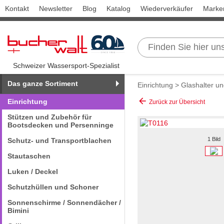
Kontakt
Newsletter
Blog
Katalog
Wiederverkäufer
Marke
Schweizer Wassersport-Spezialist
Das ganze Sortiment
Einrichtung
>
Glashalter u
arrow_back
Einrichtung
Zurück zur Übersicht
Stützen und Zubehör für
Bootsdecken und Persenninge
1 Bild
Schutz- und Transportblachen
Stautaschen
Luken / Deckel
Schutzhüllen und Schoner
Sonnenschirme / Sonnendächer /
Bimini