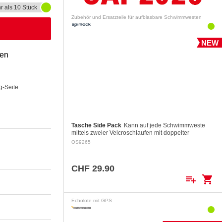
r als 10 Stück
Zubehör und Ersatzteile für aufblasbare Schwimmwesten
NEW
gen
g-Seite
Tasche Side Pack
Kann auf jede Schwimmweste
mittels zweier Velcroschlaufen mit doppelter
Sicherheit befestigt werden.
OS9265
CHF 29.90
playlist_add
shopping_cart
Echolote mit GPS