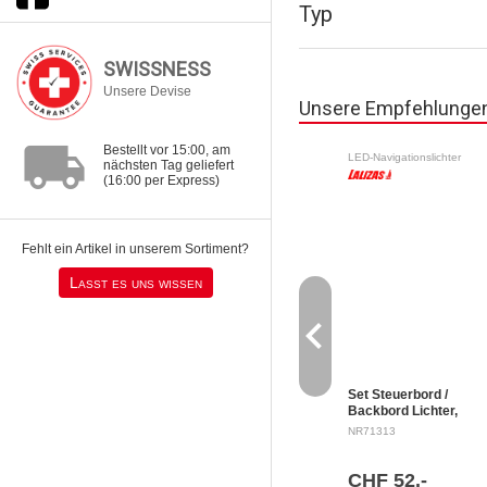
Typ
SWISSNESS
Unsere Devise
Unsere Empfehlunge
local_shipping
Bestellt vor 15:00, am
LED-Navigationslichter
nächsten Tag geliefert
(16:00 per Express)
Fehlt ein Artikel in unserem Sortiment?
Lasst es uns wissen
navigate_before
Set Steuerbord /
Backbord Lichter,
schwarze Gehäuse
NR71313
Seitliche Montage 12 V 
0.5 W
CHF 52.-