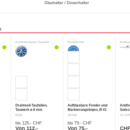
Glashalter / Dosenhalter
n
Konfektioniertes Tauwerk
Bootsfender
Antifou
Drahtseil-Taufallen,
Aufblasbare Fender und
Antifo
Tauwerk ø 8 mm
Markierungsbojen, Ø 41
Swiss
Fertiggestellte Drahtseil-
cm
Mit verstärktem
Sicher
R084
DF50B
VC-TH
/
Taufallen aus
Befestigungsauge und
Signa
bis 125.- CHF
bis 79.- CHF
extraweichem Drahtseil 7 x
Metallventil.
Gefah
19 rostfrei , das mit einer
Qualitätsfabrikation: Ende
Flüssi
Von 112.-
Von 75.-
CHF