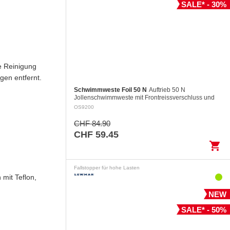
SALE* - 30%
e Reinigung
gen entfernt.
Schwimmweste Foil 50 N
Auftrieb 50 N
Jollenschwimmweste mit Frontreissverschluss und
zwei grossen Fronttaschen Die zweiteilige
OS9200
Konstruktion des Rückenteils garantiert…
CHF 84.90
CHF 59.45
shopping_cart
Fallstopper für hohe Lasten
mit Teflon,
NEW
SALE* - 50%