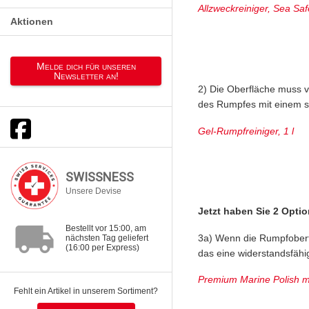
Allzweckreiniger, Sea Sa
Aktionen
Melde dich für unseren
Newsletter an!
2) Die Oberfläche muss v
des Rumpfes mit einem sp
Gel-Rumpfreiniger, 1 l
SWISSNESS
Unsere Devise
Jetzt haben Sie 2 Opti
local_shipping
Bestellt vor 15:00, am
3a) Wenn die Rumpfoberfl
nächsten Tag geliefert
(16:00 per Express)
das eine widerstandsfähi
Premium Marine Polish mi
Fehlt ein Artikel in unserem Sortiment?