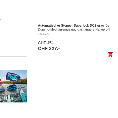
r
Automatischer Stopper Superlock DC2 grau
Der
Domino-Mechanismus und das längere Halteprofil
fixieren die Leine unter Last, ohne das Tauwerk
L2910-G
aufzuscheuern Kontrolliertes Fieren: Das…
CHF 454.-
CHF 227.-
shopping_cart