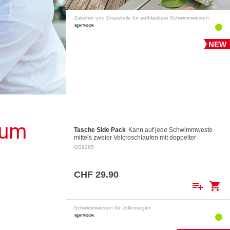
Zubehör und Ersatzteile für aufblasbare Schwimmwesten
NEW
zum
Tasche Side Pack
Kann auf jede Schwimmweste
mittels zweier Velcroschlaufen mit doppelter
Sicherheit befestigt werden.
OS9265
CHF 29.90
playlist_add
shopping_cart
Schwimmwesten für Jollensegler