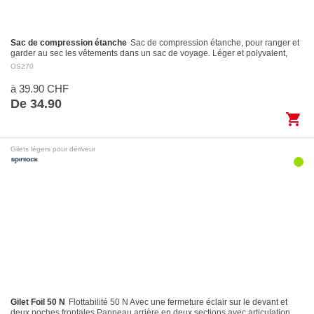
Sac de compression étanche
Sac de compression étanche, pour ranger et
garder au sec les vêtements dans un sac de voyage. Léger et polyvalent,
avec fermeture Roll-Top et…
OS270
à 39.90 CHF
De 34.90
shopping_cart
Gilets légers pour dériveur
Gilet Foil 50 N
Flottabilité 50 N Avec une fermeture éclair sur le devant et
deux poches frontales Panneau arrière en deux sections avec articulation