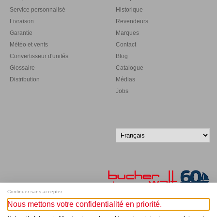
Service personnalisé
Historique
Livraison
Revendeurs
Garantie
Marques
Météo et vents
Contact
Convertisseur d'unités
Blog
Glossaire
Catalogue
Distribution
Médias
Jobs
Continuer sans accepter
Nous mettons votre confidentialité en priorité.
Inscrivez-vous à notre newsletter !