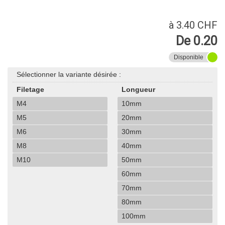
à 3.40 CHF
De 0.20
Disponible
Sélectionner la variante désirée :
Filetage
Longueur
M4
10mm
M5
20mm
M6
30mm
M8
40mm
M10
50mm
60mm
70mm
80mm
100mm