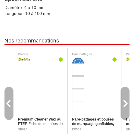
Diamètre: 4 à 10 mm
Longueur: 10 à 100 mm
Nos recommandations
Polishs
Pare-battages
Prote
navigate_before
navigate_next
Premium Cleaner Wax au
Pare-battages et bouées
Huil
PTEF
Fiche de données de
de marquage gonflables,
teck
sécurité Mention
Ø 41 cm
Avec oeillet de
donn
SR896
DF50B
SR85
d'avertissement : aucune
fixation renforcé et valve de
Ment