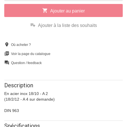
shopping_cart
Ajouter au panier
playlist_add
Ajouter à la liste des souhaits
location_on
Où acheter ?
picture_as_pdf
Voir la page du catalogue
question_answer
Question / feedback
Description
En acier inox 18/10 - A 2
(18/2/12 - A 4 sur demande)
DIN 963
Spécifications