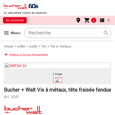
Le spécialiste suisse du nautisme
place
shopping_cart
view_list
1
0
Se connecter
menu
search
Menu
Visser / coller / outils
>
Vis
>
Vis à métaux
arrow_back
Retour à la vue d'ensemble
1 image
Bucher + Walt Vis à métaux, tête fraisée fendue
Art.
XMF