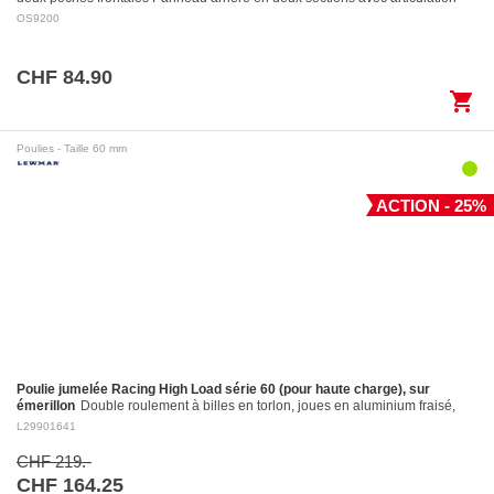
pour des…
OS9200
CHF 84.90
shopping_cart
Poulies - Taille 60 mm
ACTION - 25%
Poulie jumelée Racing High Load série 60 (pour haute charge), sur
émerillon
Double roulement à billes en torlon, joues en aluminium fraisé,
réa en aluminium fraisé Ø 60 mm. Réa en aluminium: ø 60 mm Pour
L29901641
cordages jusqu'à:…
CHF 219.-
CHF 164.25