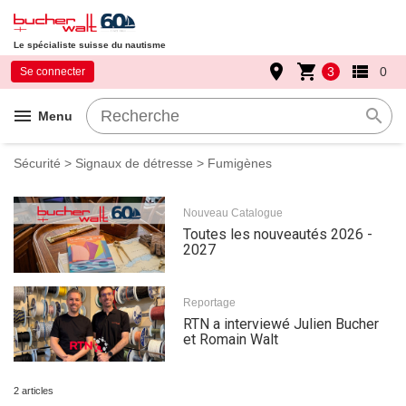
Le spécialiste suisse du nautisme
place
shopping_cart
view_list
3
0
Se connecter
menu
search
Menu
Sécurité
>
Signaux de détresse
> Fumigènes
Nouveau Catalogue
Toutes les nouveautés 2026 -
2027
Reportage
RTN a interviewé Julien Bucher
et Romain Walt
2 articles