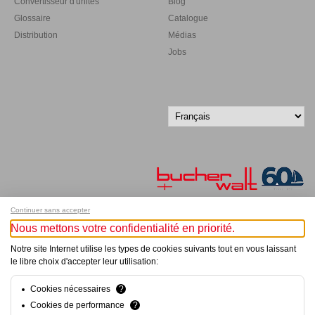
Convertisseur d'unités
Blog
Glossaire
Catalogue
Distribution
Médias
Jobs
Continuer sans accepter
Nous mettons votre confidentialité en priorité.
Inscrivez-vous à notre newsletter !
Notre site Internet utilise les types de cookies suivants tout en vous laissant
le libre choix d'accepter leur utilisation:
© Bucher+Walt 2011-2026
Tous droits réservés - Informations non contractuelles
Conditions générales
Cookies nécessaires
?
Politique de Confidentialité
Cookies de performance
?
Paramètres de consentement