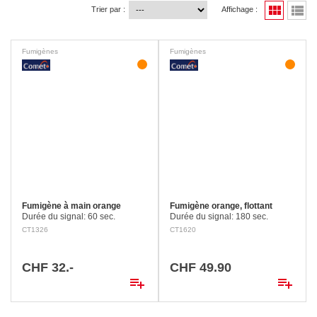
view_module
view_list
Trier par :
Affichage :
Fumigènes
Fumigènes
Fumigène à main orange
Fumigène orange, flottant
Durée du signal: 60 sec.
Durée du signal: 180 sec.
Dimensions: Longueur 240
Dimensions: Hauteur 115 mm, Ø
CT1326
CT1620
mm, Ø 30 mm Couleur: orange
85 mm Couleur: orange
CHF 32.-
CHF 49.90
playlist_add
playlist_add