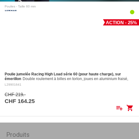
Poulies - Taille 60 mm
ACTION - 25%
Poulie jumelée Racing High Load série 60 (pour haute charge), sur
émerillon
Double roulement à billes en torlon, joues en aluminium fraisé,
réa en aluminium fraisé Ø 60 mm. Réa en aluminium: ø 60 mm Pour
L29901641
cordages jusqu'à:…
CHF 219.-
CHF 164.25
playlist_add
shopping_cart
Produits