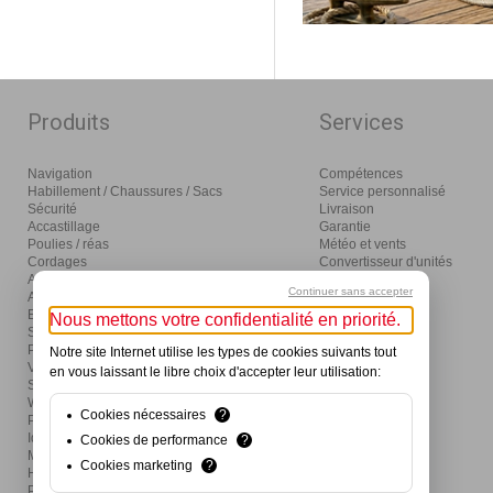
Produits
Services
Navigation
Compétences
Habillement / Chaussures / Sacs
Service personnalisé
Sécurité
Livraison
Accastillage
Garantie
Poulies / réas
Météo et vents
Cordages
Convertisseur d'unités
Amarrage / mouillage / moteurs
Glossaire
Continuer sans accepter
Aménagement
Distribution
Eclairage / électricité
Nous mettons votre confidentialité en priorité.
Sanitaires / pompes
Produits d'entretien
Notre site Internet utilise les types de cookies suivants tout
Visser / coller / outils
en vous laissant le libre choix d'accepter leur utilisation:
Ski nautique / wake / fun / SUP
Wind / Surf / Foil
Cookies nécessaires
?
Pêche
Idées cadeaux et activités
Cookies de performance
?
Mon premier bateau
Cookies marketing
?
Hivernage
Produits de divertissement