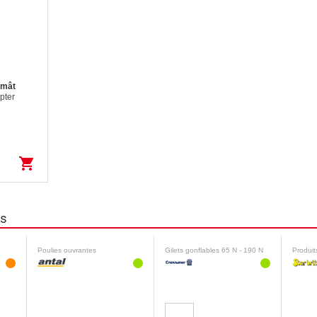
 mât
pter
e mât.
shopping_cart
ns
Poulies ouvrantes
Gilets gonflables 65 N - 190 N