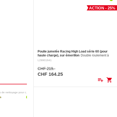
ACTION - 25%
Poulie jumelée Racing High Load série 60 (pour
haute charge), sur émerillon
Double roulement à
billes en torlon, joues en aluminium fraisé, réa en
L29901641
aluminium fraisé Ø 60 mm. Réa en aluminium: ø 60
mm Pour cordages jusqu'à:…
CHF 219.-
CHF 164.25
playlist_add
shopping_cart
Produits de nettoyage pour cale
Polishs
Toilettes