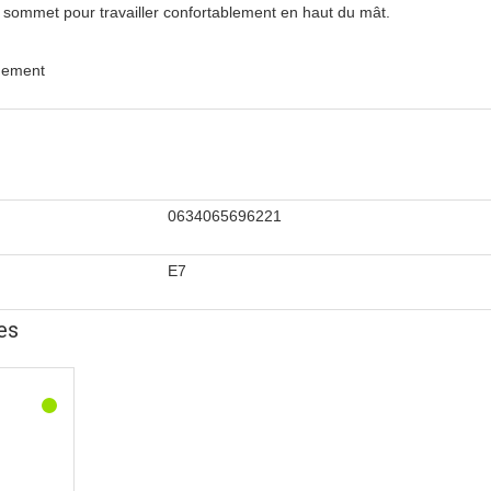
u sommet pour travailler confortablement en haut du mât.
ngement
0634065696221
E7
es