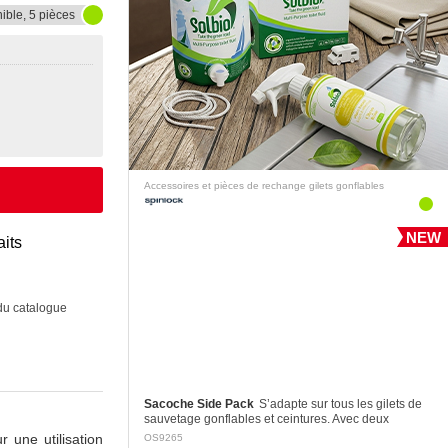
ible, 5 pièces
Accessoires et pièces de rechange gilets gonflables
NEW
aits
 du catalogue
Sacoche Side Pack
S’adapte sur tous les gilets de
sauvetage gonflables et ceintures. Avec deux
attaches Velcro double sécurité.
 une utilisation
OS9265