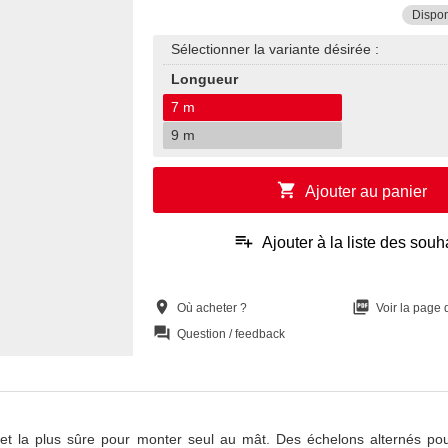
Dispon
Sélectionner la variante désirée :
Longueur
7 m
9 m
shopping_cart
Ajouter au panier
playlist_add
Ajouter à la liste des souh
location_on
picture_as_pdf
Où acheter ?
Voir la page
question_answer
Question / feedback
 et la plus sûre pour monter seul au mât. Des échelons alternés pour