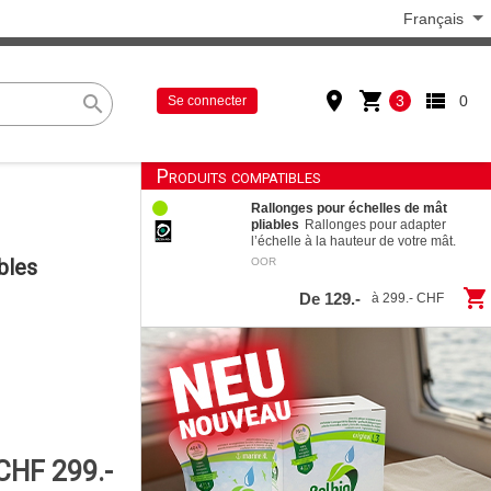
Français
place
shopping_cart
view_list
search
3
0
Se connecter
Produits compatibles
Rallonges pour échelles de mât
pliables
Rallonges pour adapter
l’échelle à la hauteur de votre mât.
bles
OOR
shopping_cart
De 129.-
à 299.- CHF
CHF 299.-