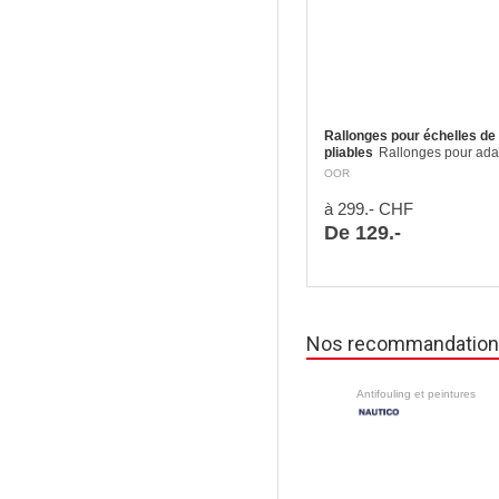
Rallonges pour échelles de
pliables
Rallonges pour ada
l’échelle à la hauteur de votr
OOR
à 299.- CHF
De 129.-
Nos recommandatio
Antifouling et peintures