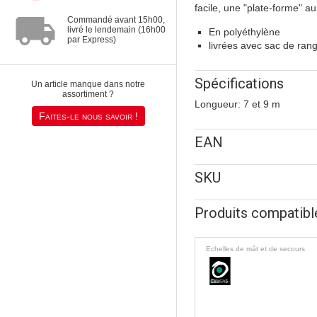
facile, une "plate-forme" a
local_shipping
Commandé avant 15h00,
livré le lendemain (16h00
En polyéthylène
par Express)
livrées avec sac de ra
Spécifications
Un article manque dans notre
assortiment ?
Longueur: 7 et 9 m
Faites-le nous savoir !
EAN
SKU
Produits compatibl
Echelles de mât et de secours