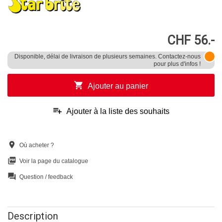
CHF 56.-
Disponible, délai de livraison de plusieurs semaines. Contactez-nous
pour plus d'infos !
shopping_cart
Ajouter au panier
playlist_add
Ajouter à la liste des souhaits
location_on
Où acheter ?
picture_as_pdf
Voir la page du catalogue
question_answer
Question / feedback
Description