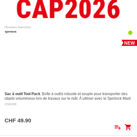
Housses étanches
NEW
Sac à outil Tool Pack
Boîte à outils robuste et souple pour transporter des
objets volumineux lors de travaux sur le mât. À utiliser avec le Spinlock Mast
Pro.
OS9266
CHF 49.90
playlist_add
shopping_cart