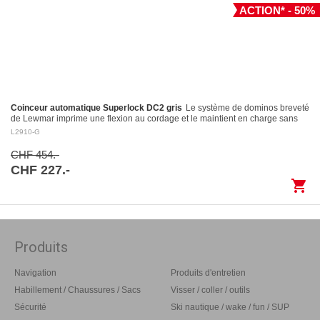
ACTION* - 50%
Coinceur automatique Superlock DC2 gris
Le système de dominos breveté
de Lewmar imprime une flexion au cordage et le maintient en charge sans
l’endommager Largage contrôlé: le levier…
L2910-G
CHF 454.-
CHF 227.-
shopping_cart
Produits
Navigation
Produits d'entretien
Habillement / Chaussures / Sacs
Visser / coller / outils
Sécurité
Ski nautique / wake / fun / SUP