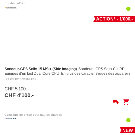
Sondeurs-GPS
ACTION* - 1'000.-
Sondeur-GPS Solix 15 MSI+ (Side Imaging)
Sondeurs-GPS Solix CHIRP
Equipés d’un fast Dual Core CPU. En plus des caractéristiques des appareils
Helix, entre autres le puissant système…
HUSOLIX15MSIPLUSG3
CHF 5'100.-
CHF 4'100.-
playlist_add
shopping_cart
Coinceurs de drisse pour hautes charges
NEW