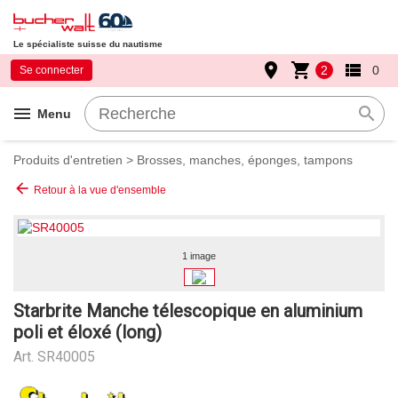
Le spécialiste suisse du nautisme
place
shopping_cart
view_list
2
0
Se connecter
menu
search
Menu
Produits d'entretien
>
Brosses, manches, éponges, tampons
arrow_back
Retour à la vue d'ensemble
1 image
Starbrite Manche télescopique en aluminium
poli et éloxé (long)
Art.
SR40005