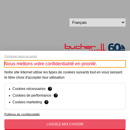
Continuer sans accepter
Nous mettons votre confidentialité en priorité.
Inscrivez-vous à notre newsletter !
Notre site Internet utilise les types de cookies suivants tout en vous laissant
le libre choix d'accepter leur utilisation:
© Bucher+Walt 2011-2026
Tous droits réservés - Informations non contractuelles
Cookies nécessaires
?
Conditions générales
Cookies de performance
?
Politique de Confidentialité
Cookies marketing
?
Conception et réalisation :
hsolutions.ch
Politique de confidentialité
LAISSEZ-MOI CHOISIR