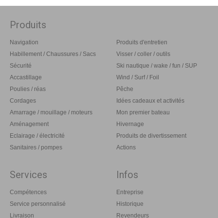
Produits
Navigation
Produits d'entretien
Habillement / Chaussures / Sacs
Visser / coller / outils
Sécurité
Ski nautique / wake / fun / SUP
Accastillage
Wind / Surf / Foil
Poulies / réas
Pêche
Cordages
Idées cadeaux et activités
Amarrage / mouillage / moteurs
Mon premier bateau
Aménagement
Hivernage
Eclairage / électricité
Produits de divertissement
Sanitaires / pompes
Actions
Services
Infos
Compétences
Entreprise
Service personnalisé
Historique
Livraison
Revendeurs