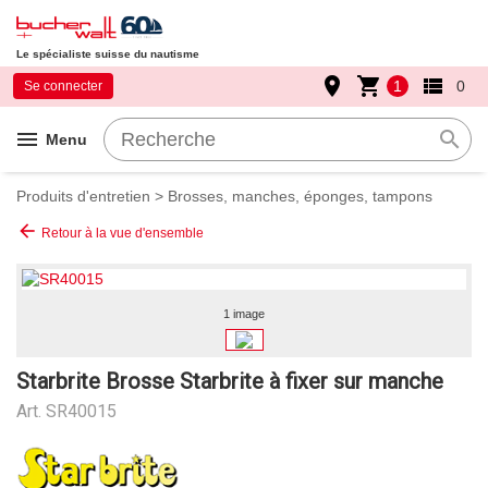
Le spécialiste suisse du nautisme
place
shopping_cart
view_list
1
0
Se connecter
menu
search
Menu
Produits d'entretien
>
Brosses, manches, éponges, tampons
arrow_back
Retour à la vue d'ensemble
1 image
Starbrite Brosse Starbrite à fixer sur manche
Art.
SR40015