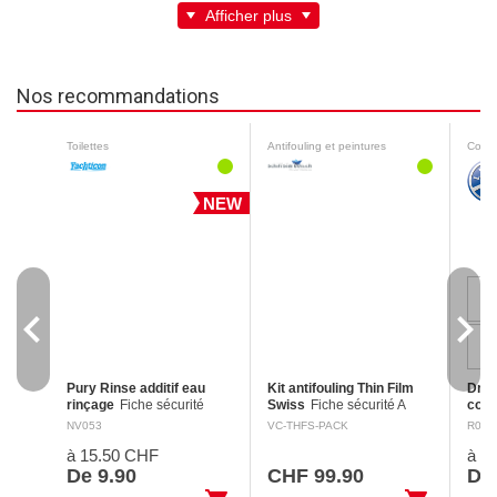
Afficher plus
Nos recommandations
Toilettes
Antifouling et peintures
Corda
NEW
navigate_before
navigate_next
Pury Rinse additif eau
Kit antifouling Thin Film
Dris
rinçage
Fiche sécurité
Swiss
Fiche sécurité A
cord
Nettoie les réservoirs d'eau
Utilisez les biocides avec
cord
NV053
VC-THFS-PACK
R084
fraîche des toilettes
précaution. Toujours lire
soupl
à 15.50 CHF
à 1
mobiles avec de l'acide
l'étiquette et les
reli
citrique. Assure une odeur
informations avant de les
(Her
De 9.90
CHF 99.90
De 
fraîche grâce à l'huile de…
utiliser. Mention…
épiss