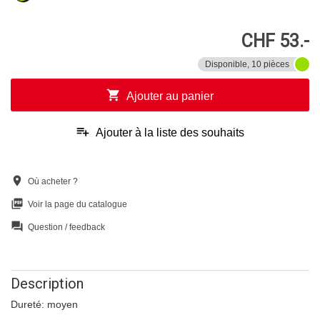
CHF 53.-
Disponible, 10 pièces
shopping_cart
Ajouter au panier
playlist_add
Ajouter à la liste des souhaits
location_on
Où acheter ?
picture_as_pdf
Voir la page du catalogue
question_answer
Question / feedback
Description
Dureté: moyen