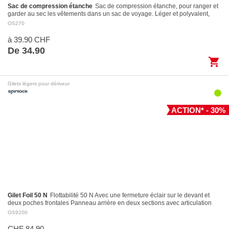
Sac de compression étanche
Sac de compression étanche, pour ranger et
garder au sec les vêtements dans un sac de voyage. Léger et polyvalent,
avec fermeture Roll-Top et…
OS270
à 39.90 CHF
De 34.90
shopping_cart
Gilets légers pour dériveur
ACTION* - 30%
Gilet Foil 50 N
Flottabilité 50 N Avec une fermeture éclair sur le devant et
deux poches frontales Panneau arrière en deux sections avec articulation
pour des…
OS9200
CHF 84.90