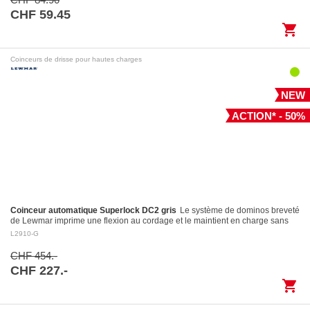
CHF 59.45
shopping_cart
Coinceurs de drisse pour hautes charges
NEW
ACTION* - 50%
Coinceur automatique Superlock DC2 gris
Le système de dominos breveté
de Lewmar imprime une flexion au cordage et le maintient en charge sans
l’endommager Largage contrôlé: le levier…
L2910-G
CHF 454.-
CHF 227.-
shopping_cart