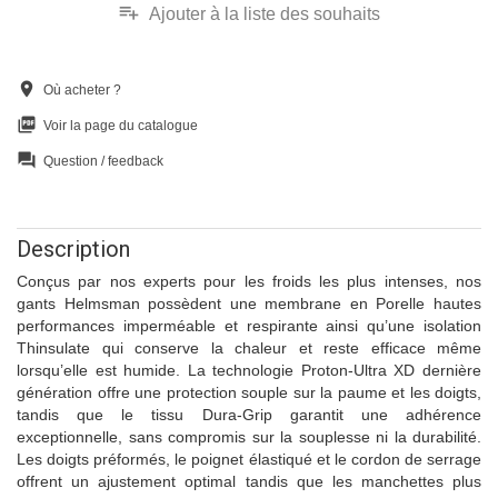
playlist_add
Ajouter à la liste des souhaits
location_on
Où acheter ?
picture_as_pdf
Voir la page du catalogue
question_answer
Question / feedback
Description
Conçus par nos experts pour les froids les plus intenses, nos
gants Helmsman possèdent une membrane en Porelle hautes
performances imperméable et respirante ainsi qu’une isolation
Thinsulate qui conserve la chaleur et reste efficace même
lorsqu’elle est humide. La technologie Proton-Ultra XD dernière
génération offre une protection souple sur la paume et les doigts,
tandis que le tissu Dura-Grip garantit une adhérence
exceptionnelle, sans compromis sur la souplesse ni la durabilité.
Les doigts préformés, le poignet élastiqué et le cordon de serrage
offrent un ajustement optimal tandis que les manchettes plus