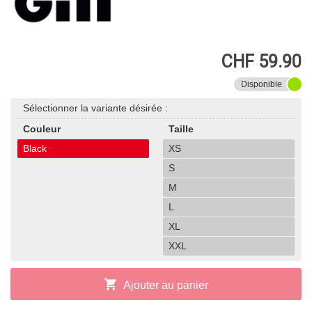
CHF 59.90
Disponible
Sélectionner la variante désirée :
Couleur
Taille
Black
XS
S
M
L
XL
XXL
shopping_cart
Ajouter au panier