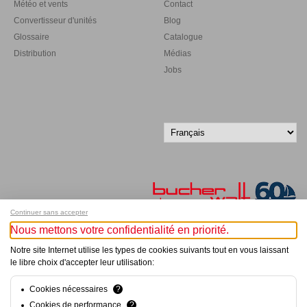
Météo et vents
Contact
Convertisseur d'unités
Blog
Glossaire
Catalogue
Distribution
Médias
Jobs
Continuer sans accepter
Nous mettons votre confidentialité en priorité.
Inscrivez-vous à notre newsletter !
Notre site Internet utilise les types de cookies suivants tout en vous laissant
le libre choix d'accepter leur utilisation:
© Bucher+Walt 2011-2026
Tous droits réservés - Informations non contractuelles
Cookies nécessaires
?
Conditions générales
Cookies de performance
?