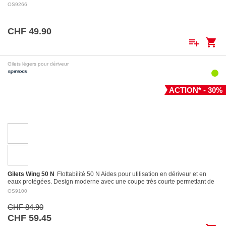
Pro.
OS9266
CHF 49.90
playlist_add
shopping_cart
Gilets légers pour dériveur
ACTION* - 30%
Gilets Wing 50 N
Flottabilité 50 N Aides pour utilisation en dériveur et en
eaux protégées. Design moderne avec une coupe très courte permettant de
l’utiliser…
OS9100
CHF 84.90
CHF 59.45