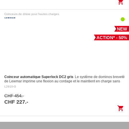
shopping_cart
Coinceurs de drisse pour hautes charges
NEW
ACTION* - 50%
Coinceur automatique Superlock DC2 gris
Le système de dominos breveté
de Lewmar imprime une flexion au cordage et le maintient en charge sans
l’endommager Largage contrôlé: le levier…
L2910-G
CHF 454.-
CHF 227.-
shopping_cart