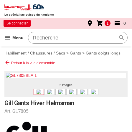
Le spécialiste suisse du nautisme
place
shopping_cart
view_list
1
0
Se connecter
menu
search
Menu
Habillement / Chaussures / Sacs
>
Gants
>
Gants doigts longs
arrow_back
Retour à la vue d'ensemble
6 images
Gill Gants Hiver Helmsman
Art.
GL7805