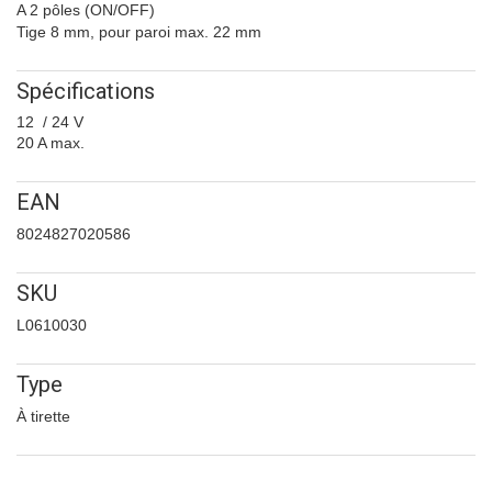
A 2 pôles (ON/OFF)
Tige 8 mm, pour paroi max. 22 mm
Spécifications
12 / 24 V
20 A max.
EAN
8024827020586
SKU
L0610030
Type
À tirette