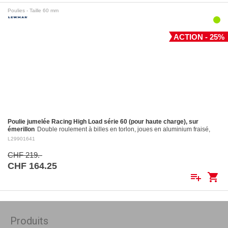
Poulies - Taille 60 mm
ACTION - 25%
Poulie jumelée Racing High Load série 60 (pour haute charge), sur
émerillon
Double roulement à billes en torlon, joues en aluminium fraisé,
réa en aluminium fraisé Ø 60 mm. Réa en aluminium: ø 60 mm Pour
L29901641
cordages jusqu'à:…
CHF 219.-
CHF 164.25
playlist_add
shopping_cart
Produits