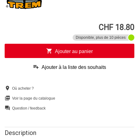
CHF 18.80
Disponible, plus de 10 pièces
shopping_cart
Ajouter au panier
playlist_add
Ajouter à la liste des souhaits
location_on
Où acheter ?
picture_as_pdf
Voir la page du catalogue
question_answer
Question / feedback
Description