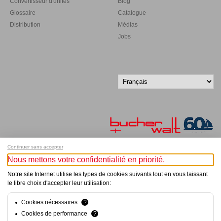
Convertisseur d'unités
Blog
Glossaire
Catalogue
Distribution
Médias
Jobs
Continuer sans accepter
Nous mettons votre confidentialité en priorité.
Inscrivez-vous à notre newsletter !
Notre site Internet utilise les types de cookies suivants tout en vous laissant
le libre choix d'accepter leur utilisation:
© Bucher+Walt 2011-2026
Tous droits réservés - Informations non contractuelles
Conditions générales
Cookies nécessaires
?
Politique de Confidentialité
Cookies de performance
?
Paramètres de consentement