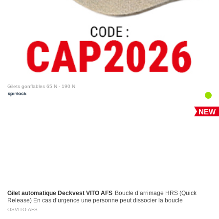
Gilets gonflables 65 N - 190 N
NEW
Gilet automatique Deckvest VITO AFS
Boucle d’arrimage HRS (Quick
Release) En cas d’urgence une personne peut dissocier la boucle
d’arrimage en tirant sur la poignée d’activation…
OSVITO-AFS