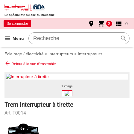
Le spécialiste suisse du nautisme
place
shopping_cart
view_list
3
0
Se connecter
menu
search
Menu
Eclairage / électricité
>
Interrupteurs
>
Interrupteurs
arrow_back
Retour à la vue d'ensemble
1 image
Trem Interrupteur à tirette
Art.
T0014