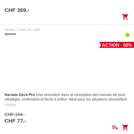
CHF 369.-
shopping_cart
Harnais, chaises de calfat
ACTION - 50%
Harnais Deck Pro
Une révolution dans la conception des harnais de pont,
ultraléger, confortable et facile à enfiler. Idéal pour les situations nécessitant
le port…
OS9004
CHF 154.-
CHF 77.-
playlist_add
shopping_cart