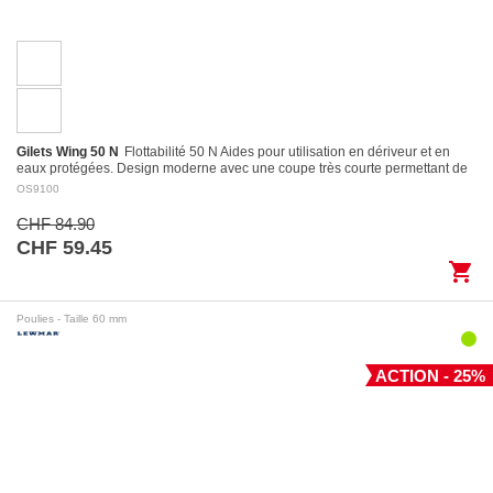
Gilets Wing 50 N
Flottabilité 50 N Aides pour utilisation en dériveur et en
eaux protégées. Design moderne avec une coupe très courte permettant de
l’utiliser…
OS9100
CHF 84.90
CHF 59.45
shopping_cart
Poulies - Taille 60 mm
ACTION - 25%