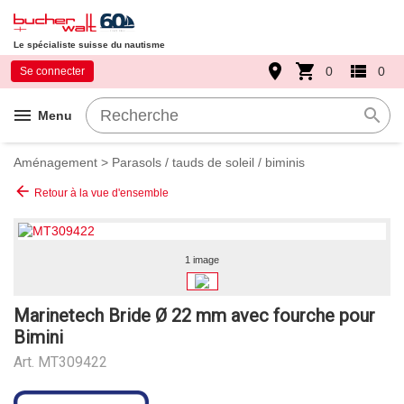
Le spécialiste suisse du nautisme
place
shopping_cart
view_list
0
0
Se connecter
menu
search
Menu
Aménagement
>
Parasols / tauds de soleil / biminis
arrow_back
Retour à la vue d'ensemble
1 image
Marinetech Bride Ø 22 mm avec fourche pour
Bimini
Art.
MT309422