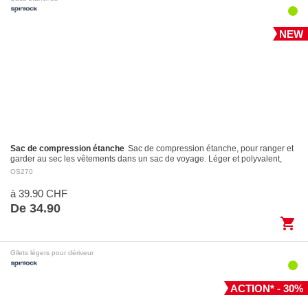
NEW
Sac de compression étanche
Sac de compression étanche, pour ranger et
garder au sec les vêtements dans un sac de voyage. Léger et polyvalent,
avec fermeture Roll-Top et…
OS270
à 39.90 CHF
De 34.90
shopping_cart
Gilets légers pour dériveur
ACTION* - 30%