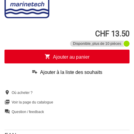
CHF 13.50
Disponible, plus de 10 pièces
shopping_cart
Ajouter au panier
playlist_add
Ajouter à la liste des souhaits
location_on
Où acheter ?
picture_as_pdf
Voir la page du catalogue
question_answer
Question / feedback