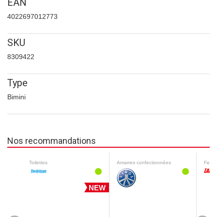
EAN
4022697012773
SKU
8309422
Type
Bimini
Nos recommandations
Toilettes
Amarres confectionnées
Feux 
NEW