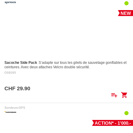
NEW
Sacoche Side Pack
S’adapte sur tous les gilets de sauvetage gonflables et
ceintures. Avec deux attaches Velcro double sécurité.
OS9265
CHF 29.90
playlist_add
shopping_cart
Sondeurs-GPS
ACTION* - 1'000.-