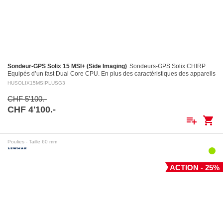
Sondeur-GPS Solix 15 MSI+ (Side Imaging)
Sondeurs-GPS Solix CHIRP
Equipés d’un fast Dual Core CPU. En plus des caractéristiques des appareils
Helix, entre autres le puissant système…
HUSOLIX15MSIPLUSG3
CHF 5'100.-
CHF 4'100.-
playlist_add
shopping_cart
Poulies - Taille 60 mm
ACTION - 25%