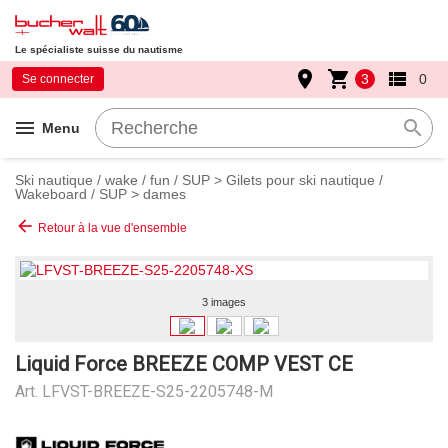
Le spécialiste suisse du nautisme
place
shopping_cart
view_list
3
0
Se connecter
menu
search
Menu
Ski nautique / wake / fun / SUP
>
Gilets pour ski nautique /
Wakeboard / SUP
>
dames
arrow_back
Retour à la vue d'ensemble
3 images
Liquid Force BREEZE COMP VEST CE
Art.
LFVST-BREEZE-S25-2205748-M