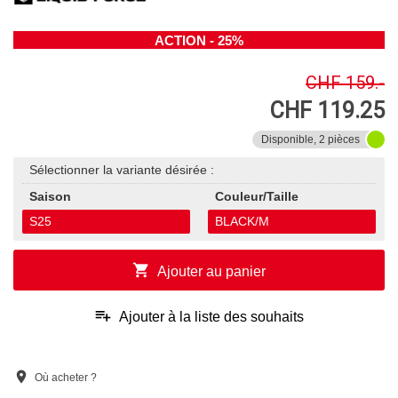
ACTION - 25%
CHF 159.-
CHF 119.25
Disponible, 2 pièces
Sélectionner la variante désirée :
Saison
Couleur/Taille
S25
BLACK/M
shopping_cart
Ajouter au panier
playlist_add
Ajouter à la liste des souhaits
location_on
Où acheter ?