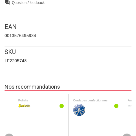
question_answer
Question / feedback
EAN
0013576495934
SKU
LF2205748
Nos recommandations
Polishs
Cordages confectionnés
Antifo