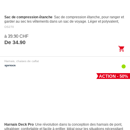
Sac de compression étanche
Sac de compression étanche, pour ranger et
garder au sec les vêtements dans un sac de voyage. Léger et polyvalent,
avec fermeture Roll-Top et…
OS270
à 39.90 CHF
De 34.90
shopping_cart
Harnais, chaises de calfat
ACTION - 50%
Harnais Deck Pro
Une révolution dans la conception des harnais de pont,
ultraléger, confortable et facile à enfiler. Idéal pour les situations nécessitant