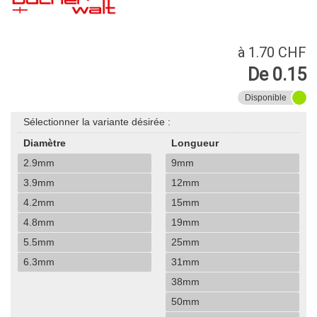
à 1.70 CHF
De 0.15
Disponible
Sélectionner la variante désirée :
Diamètre
Longueur
2.9mm
9mm
3.9mm
12mm
4.2mm
15mm
4.8mm
19mm
5.5mm
25mm
6.3mm
31mm
38mm
50mm