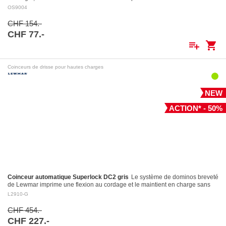
le port…
OS9004
CHF 154.-
CHF 77.-
playlist_add
shopping_cart
Coinceurs de drisse pour hautes charges
NEW
ACTION* - 50%
Coinceur automatique Superlock DC2 gris
Le système de dominos breveté
de Lewmar imprime une flexion au cordage et le maintient en charge sans
l’endommager Largage contrôlé: le levier…
L2910-G
CHF 454.-
CHF 227.-