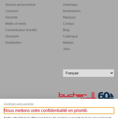
Service personnalisé
Historique
Livraison
Revendeurs
Garantie
Marques
Météo et vents
Contact
Convertisseur d'unités
Blog
Glossaire
Catalogue
Distribution
Médias
Jobs
Continuer sans accepter
Nous mettons votre confidentialité en priorité.
Inscrivez-vous à notre newsletter !