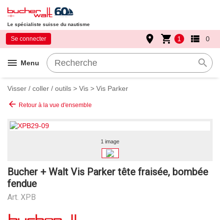
Le spécialiste suisse du nautisme
place
shopping_cart
view_list
1
0
Se connecter
menu
search
Menu
Visser / coller / outils
>
Vis
>
Vis Parker
arrow_back
Retour à la vue d'ensemble
1 image
Bucher + Walt Vis Parker tête fraisée, bombée
fendue
Art.
XPB