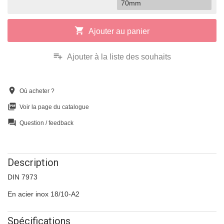
70mm
shopping_cart
Ajouter au panier
playlist_add
Ajouter à la liste des souhaits
location_on
Où acheter ?
picture_as_pdf
Voir la page du catalogue
question_answer
Question / feedback
Description
DIN 7973
En acier inox 18/10-A2
Spécifications