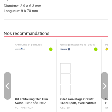
Diamètre: 2.9 à 6.3 mm
Longueur: 9 à 70 mm
Nos recommandations
Antifouling et peintures
Gilets gonflables 65 N - 190 N
Polis
navigate_before
navigate_next
Kit antifouling Thin Film
Gilet sauvetage Crewfit
Prem
Swiss
Fiche sécurité A
165N Sport, avec harnais
PTE
Utilisez les biocides avec
Le gilet de sauvetage
de s
VC-THFS-PACK
CS9715
SR89
précaution. Toujours lire
gonflable Crewfit 165 Sport
d'av