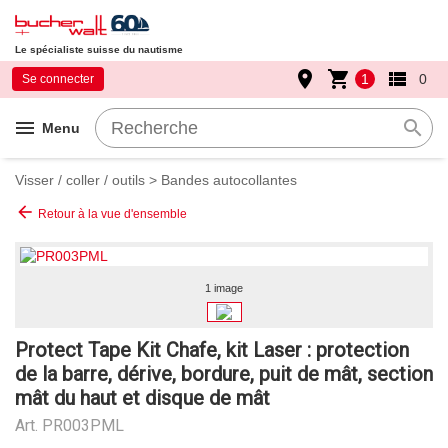
Le spécialiste suisse du nautisme
place
shopping_cart
view_list
1
0
Se connecter
menu
search
Menu
Visser / coller / outils
>
Bandes autocollantes
arrow_back
Retour à la vue d'ensemble
1 image
Protect Tape Kit Chafe, kit Laser : protection
de la barre, dérive, bordure, puit de mât, section
mât du haut et disque de mât
Art.
PR003PML