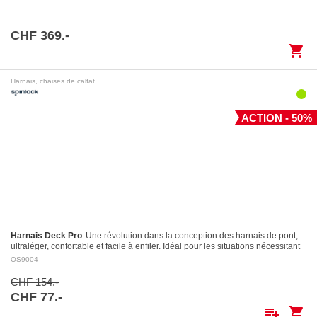
CHF 369.-
shopping_cart
Harnais, chaises de calfat
ACTION - 50%
Harnais Deck Pro
Une révolution dans la conception des harnais de pont,
ultraléger, confortable et facile à enfiler. Idéal pour les situations nécessitant
le port…
OS9004
CHF 154.-
CHF 77.-
playlist_add
shopping_cart