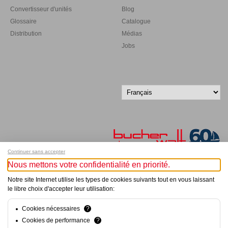
Convertisseur d'unités
Blog
Glossaire
Catalogue
Distribution
Médias
Jobs
Continuer sans accepter
Nous mettons votre confidentialité en priorité.
Inscrivez-vous à notre newsletter !
Notre site Internet utilise les types de cookies suivants tout en vous laissant
le libre choix d'accepter leur utilisation:
© Bucher+Walt 2011-2026
Tous droits réservés - Informations non contractuelles
Cookies nécessaires
?
Conditions générales
Cookies de performance
?
Politique de Confidentialité