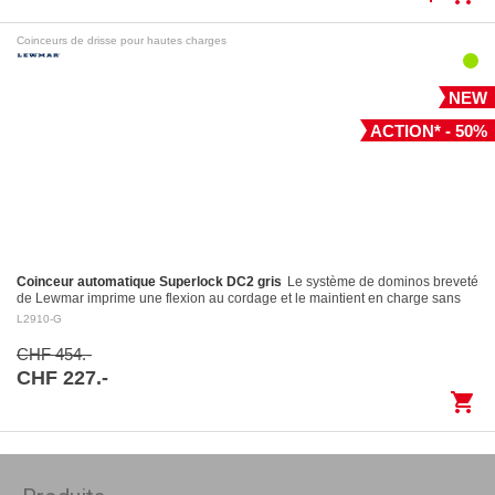
Coinceurs de drisse pour hautes charges
NEW
ACTION* - 50%
Coinceur automatique Superlock DC2 gris
Le système de dominos breveté
de Lewmar imprime une flexion au cordage et le maintient en charge sans
l’endommager Largage contrôlé: le levier…
L2910-G
CHF 454.-
CHF 227.-
shopping_cart