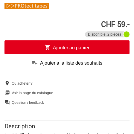
CHF 59.-
Disponible, 2 pièces
shopping_cart
Ajouter au panier
playlist_add
Ajouter à la liste des souhaits
location_on
Où acheter ?
picture_as_pdf
Voir la page du catalogue
question_answer
Question / feedback
Description