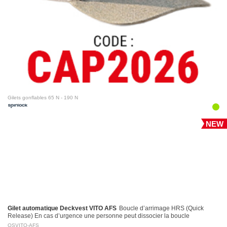
Gilets gonflables 65 N - 190 N
NEW
Gilet automatique Deckvest VITO AFS
Boucle d’arrimage HRS (Quick
Release) En cas d’urgence une personne peut dissocier la boucle
d’arrimage en tirant sur la poignée d’activation…
OSVITO-AFS