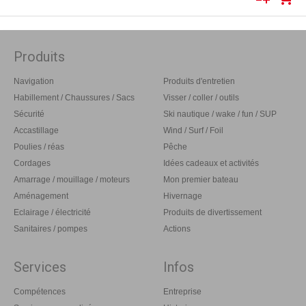
Produits
Navigation
Produits d'entretien
Habillement / Chaussures / Sacs
Visser / coller / outils
Sécurité
Ski nautique / wake / fun / SUP
Accastillage
Wind / Surf / Foil
Poulies / réas
Pêche
Cordages
Idées cadeaux et activités
Amarrage / mouillage / moteurs
Mon premier bateau
Aménagement
Hivernage
Eclairage / électricité
Produits de divertissement
Sanitaires / pompes
Actions
Services
Infos
Compétences
Entreprise