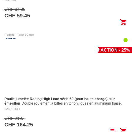
CHF 84.90
CHF 59.45
shopping_cart
Poulies - Taille 60 mm
ACTION - 25%
Poulie jumelée Racing High Load série 60 (pour haute charge), sur
émerillon
Double roulement à billes en torlon, joues en aluminium fraisé,
réa en aluminium fraisé Ø 60 mm. Réa en aluminium: ø 60 mm Pour
L29901641
cordages jusqu'à:…
CHF 219.-
CHF 164.25
playlist_add
shopping_cart