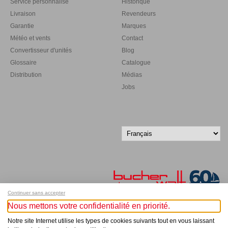
Service personnalisé
Historique
Livraison
Revendeurs
Garantie
Marques
Météo et vents
Contact
Convertisseur d'unités
Blog
Glossaire
Catalogue
Distribution
Médias
Jobs
Continuer sans accepter
Nous mettons votre confidentialité en priorité.
Inscrivez-vous à notre newsletter !
Notre site Internet utilise les types de cookies suivants tout en vous laissant