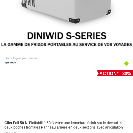
Gilets légers pour dériveur
ACTION* - 30%
Gilet Foil 50 N
Flottabilité 50 N Avec une fermeture éclair sur le devant et
deux poches frontales Panneau arrière en deux sections avec articulation
pour des…
OS9200