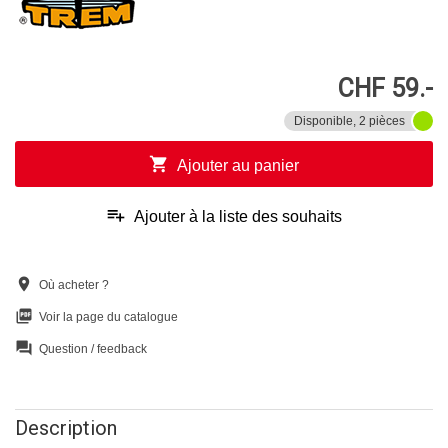
CHF 59.-
Disponible, 2 pièces
shopping_cart
Ajouter au panier
playlist_add
Ajouter à la liste des souhaits
location_on
Où acheter ?
picture_as_pdf
Voir la page du catalogue
question_answer
Question / feedback
Description