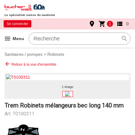
Le spécialiste suisse du nautisme
place
shopping_cart
view_list
1
0
Se connecter
menu
search
Menu
Sanitaires / pompes
>
Robinets
arrow_back
Retour à la vue d'ensemble
1 image
Trem Robinets mélangeurs bec long 140 mm
Art.
T0100311