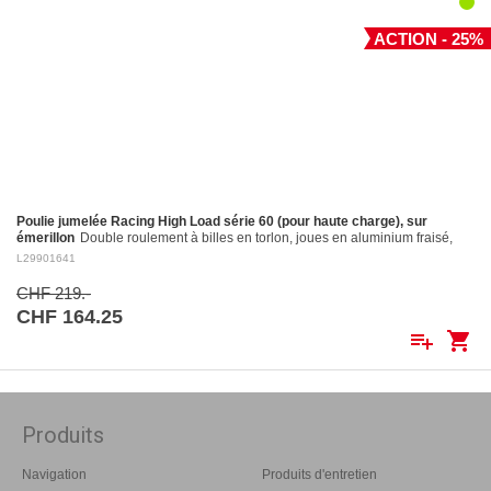
ACTION - 25%
Poulie jumelée Racing High Load série 60 (pour haute charge), sur
émerillon
Double roulement à billes en torlon, joues en aluminium fraisé,
réa en aluminium fraisé Ø 60 mm. Réa en aluminium: ø 60 mm Pour
L29901641
cordages jusqu'à:…
CHF 219.-
CHF 164.25
playlist_add
shopping_cart
Produits
Navigation
Produits d'entretien