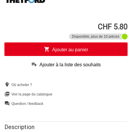
CHF 5.80
Disponible, plus de 10 pièces
shopping_cart
Ajouter au panier
playlist_add
Ajouter à la liste des souhaits
location_on
Où acheter ?
picture_as_pdf
Voir la page du catalogue
question_answer
Question / feedback
Description