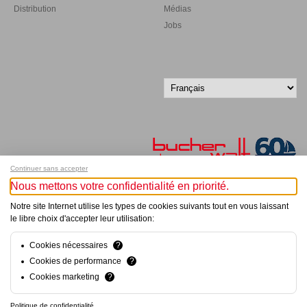
Distribution
Médias
Jobs
Continuer sans accepter
Nous mettons votre confidentialité en priorité.
Inscrivez-vous à notre newsletter !
Notre site Internet utilise les types de cookies suivants tout en vous laissant
le libre choix d'accepter leur utilisation:
© Bucher+Walt 2011-2026
Tous droits réservés - Informations non contractuelles
Cookies nécessaires
?
Conditions générales
Cookies de performance
?
Politique de Confidentialité
Cookies marketing
?
Conception et réalisation :
hsolutions.ch
Politique de confidentialité