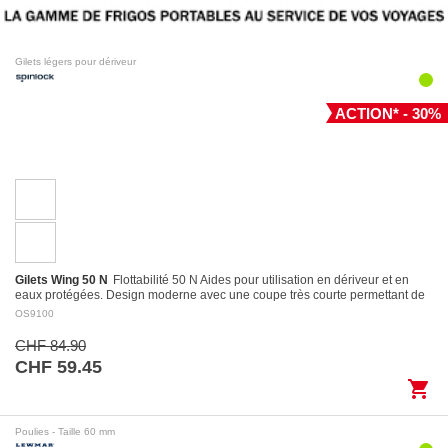
Gilets légers pour dériveur
ACTION* - 30%
Gilets Wing 50 N
Flottabilité 50 N Aides pour utilisation en dériveur et en
eaux protégées. Design moderne avec une coupe très courte permettant de
l’utiliser…
OS9100
CHF 84.90
CHF 59.45
shopping_cart
Poulies - Taille 60 mm