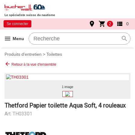
Le spécialiste suisse du nautisme
place
shopping_cart
view_list
2
0
Se connecter
menu
search
Menu
Produits d'entretien
>
Toilettes
arrow_back
Retour à la vue d'ensemble
1 image
Thetford Papier toilette Aqua Soft, 4 rouleaux
Art.
TH03301