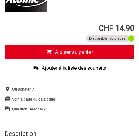
CHF 14.90
Disponible, 10 pièces
shopping_cart
Ajouter au panier
playlist_add
Ajouter à la liste des souhaits
location_on
Où acheter ?
picture_as_pdf
Voir la page du catalogue
question_answer
Question / feedback
Description