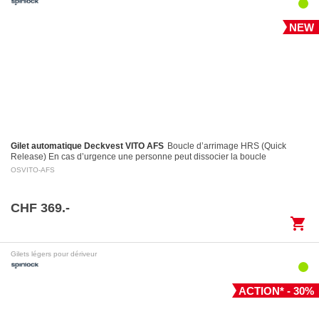
NEW
Gilet automatique Deckvest VITO AFS
Boucle d’arrimage HRS (Quick
Release) En cas d’urgence une personne peut dissocier la boucle
d’arrimage en tirant sur la poignée d’activation…
OSVITO-AFS
CHF 369.-
shopping_cart
Gilets légers pour dériveur
ACTION* - 30%