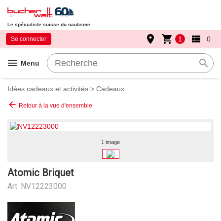
Le spécialiste suisse du nautisme
place
shopping_cart
view_list
1
0
Se connecter
menu
search
Menu
Idées cadeaux et activités
>
Cadeaux
arrow_back
Retour à la vue d'ensemble
1 image
Atomic Briquet
Art.
NV12223000