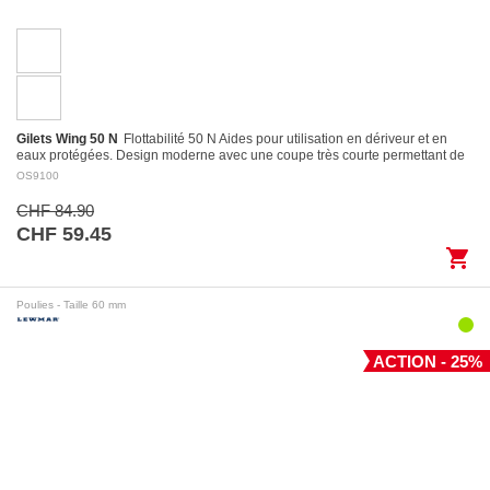
Gilets Wing 50 N
Flottabilité 50 N Aides pour utilisation en dériveur et en
eaux protégées. Design moderne avec une coupe très courte permettant de
l’utiliser…
OS9100
CHF 84.90
CHF 59.45
shopping_cart
Poulies - Taille 60 mm
ACTION - 25%