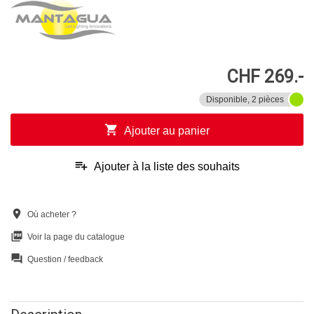
CHF 269.-
Disponible, 2 pièces
shopping_cart
Ajouter au panier
playlist_add
Ajouter à la liste des souhaits
location_on
Où acheter ?
picture_as_pdf
Voir la page du catalogue
question_answer
Question / feedback