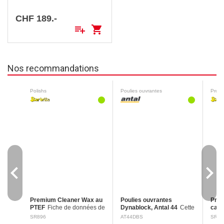
IP67. Faible consommation
électrique.
CHF 189.-
playlist_add
shopping_cart
Nos recommandations
Polishs
Poulies ouvrantes
navigate_before
navigate_next
Premium Cleaner Wax au
Poulies ouvrantes
Prod
PTEF
Fiche de données de
Dynablock, Antal 44
Cette
cale,
sécurité Mention
solution légère, simple et
Fich
SR896
AT44DBS
SR80
d'avertissement : aucune
fiable permet une fixation
sécu