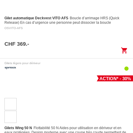
Gilet automatique Deckvest VITO AFS
Boucle d’arrimage HRS (Quick
Release) En cas d’urgence une personne peut dissocier la boucle
d’arrimage en tirant sur la poignée d’activation…
OSVITO-AFS
CHF 369.-
shopping_cart
Gilets légers pour dériveur
ACTION* - 30%
Gilets Wing 50 N
Flottabilité 50 N Aides pour utilisation en dériveur et en
eaux protégées. Design moderne avec une coupe très courte permettant de