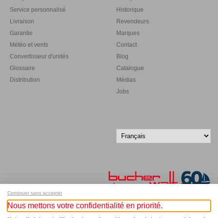
Service personnalisé
Historique
Livraison
Revendeurs
Garantie
Marques
Météo et vents
Contact
Convertisseur d'unités
Blog
Glossaire
Catalogue
Distribution
Médias
Jobs
Continuer sans accepter
Nous mettons votre confidentialité en priorité.
Inscrivez-vous à notre newsletter !