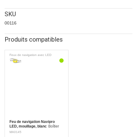
SKU
00116
Produits compatibles
Feux de navigation avec LED
Feu de navigation Navipro
LED, mouillage, blanc
Boîtier
robuste en PC et ASA traités aux
MA0145
UV, étanche selon la norme