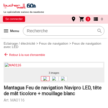
Le spécialiste suisse du nautisme
place
shopping_cart
view_list
3
0
Se connecter
menu
search
Menu
Eclairage / électricité
>
Feux de navigation
>
Feux de navigation
avec LED
arrow_back
Retour à la vue d'ensemble
3 images
Mantagua Feu de navigation Navipro LED, tête
de mât ticolore + mouillage blanc
Art.
MA0116