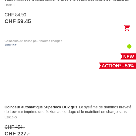
l’utiliser…
OS9100
CHF 84.90
CHF 59.45
shopping_cart
Coinceurs de drisse pour hautes charges
NEW
ACTION* - 50%
Coinceur automatique Superlock DC2 gris
Le système de dominos breveté
de Lewmar imprime une flexion au cordage et le maintient en charge sans
l’endommager Largage contrôlé: le levier…
L2910-G
CHF 454.-
CHF 227.-