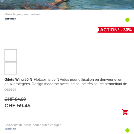
Gilets légers pour dériveur
ACTION* - 30%
Gilets Wing 50 N
Flottabilité 50 N Aides pour utilisation en dériveur et en
eaux protégées. Design moderne avec une coupe très courte permettant de
l’utiliser…
OS9100
CHF 84.90
CHF 59.45
shopping_cart
Coinceurs de drisse pour hautes charges