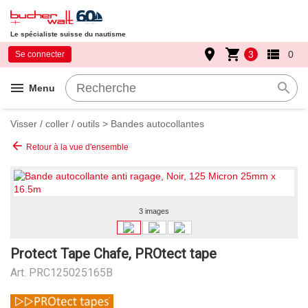
Le spécialiste suisse du nautisme
place
shopping_cart
view_list
3
0
Se connecter
menu
search
Menu
Visser / coller / outils
>
Bandes autocollantes
arrow_back
Retour à la vue d'ensemble
3 images
Protect Tape Chafe, PROtect tape
Art.
PRC125025165B