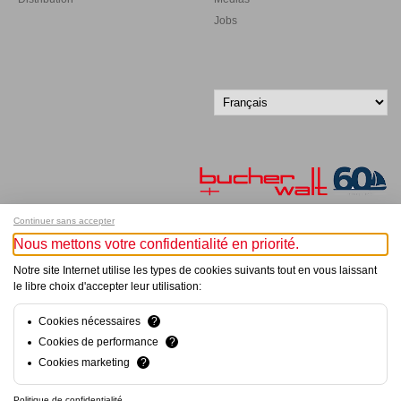
Jobs
Continuer sans accepter
Nous mettons votre confidentialité en priorité.
Inscrivez-vous à notre newsletter !
Notre site Internet utilise les types de cookies suivants tout en vous laissant
le libre choix d'accepter leur utilisation:
© Bucher+Walt 2011-2026
Tous droits réservés - Informations non contractuelles
Conditions générales
Cookies nécessaires
?
Politique de Confidentialité
Cookies de performance
?
Paramètres de consentement
Cookies marketing
?
Conception et réalisation :
hsolutions.ch
Politique de confidentialité