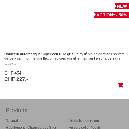
NEW
ACTION* - 50%
Coinceur automatique Superlock DC2 gris
Le système de dominos breveté
de Lewmar imprime une flexion au cordage et le maintient en charge sans
l’endommager Largage contrôlé: le levier…
L2910-G
CHF 454.-
CHF 227.-
shopping_cart
Produits
Navigation
Produits d'entretien
Habillement / Chaussures / Sacs
Visser / coller / outils