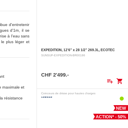
bue d'entretenir
gues d'1m, il se
ise à l'eau sans
 le plus léger et
EXPEDITION, 12'6" x 28 1/2" 269.3L, ECOTEC
SUNSUP-EXPEDITION-BR00186
CHF 2'499.-
ant
playlist_add
shopping_cart
e maximale et
Coinceurs de drisse pour hautes charges
la résistance
NEW
ACTION* - 50%