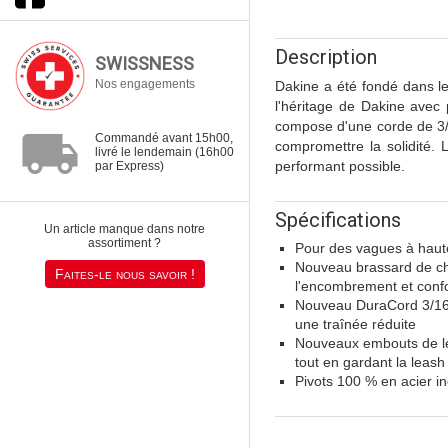
Description
SWISSNESS
Nos engagements
Dakine a été fondé dans le
l'héritage de Dakine avec 
compose d'une corde de 3/
local_shipping
Commandé avant 15h00,
compromettre la solidité. L
livré le lendemain (16h00
performant possible.
par Express)
Spécifications
Un article manque dans notre
assortiment ?
Pour des vagues à haut
Nouveau brassard de ch
Faites-le nous savoir !
l'encombrement et confo
Nouveau DuraCord 3/16 
une traînée réduite
Nouveaux embouts de lea
tout en gardant la leas
Pivots 100 % en acier i