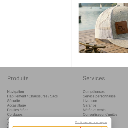
Produits
Services
Navigation
Compétences
Habillement / Chaussures / Sacs
Service personnalisé
Sécurité
Livraison
Accastillage
Garantie
Poulies / réas
Météo et vents
Cordages
Convertisseur d'unités
Amarrage / mouillage / moteurs
Glossaire
Continuer sans accepter
Aménagement
Distribution