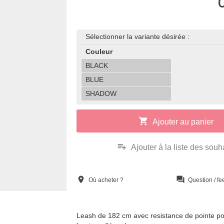
Sélectionner la variante désirée :
Couleur
BLACK
BLUE
SHADOW
shopping_cart
Ajouter au panier
playlist_add
Ajouter à la liste des souh
location_on
question_answer
Où acheter ?
Question / f
Leash de 182 cm avec resistance de pointe p