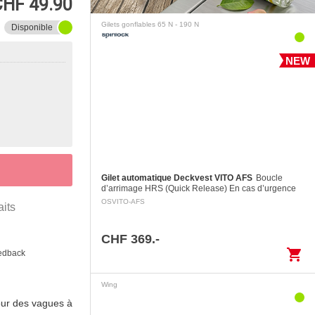
CHF 49.90
Gilets gonflables 65 N - 190 N
Disponible
NEW
Gilet automatique Deckvest VITO AFS
Boucle
d’arrimage HRS (Quick Release) En cas d’urgence
une personne peut dissocier la boucle d’arrimage en
OSVITO-AFS
aits
tirant sur la poignée d’activation…
CHF 369.-
shopping_cart
eedback
Wing
our des vagues à