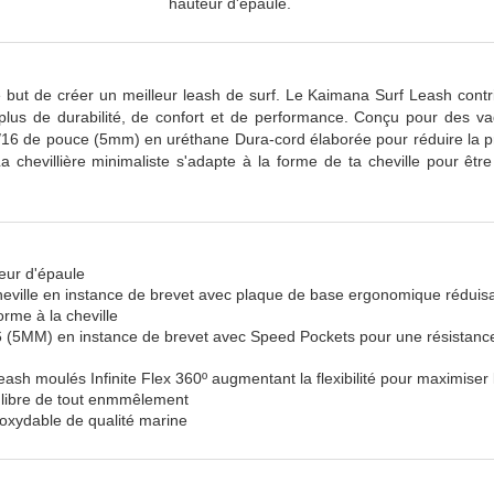
hauteur d'épaule.
 but de créer un meilleur leash de surf. Le Kaimana Surf Leash contri
plus de durabilité, de confort et de performance. Conçu pour des va
16 de pouce (5mm) en uréthane Dura-cord élaborée pour réduire la pr
a chevillière minimaliste s'adapte à la forme de ta cheville pour être
eur d'épaule
eville en instance de brevet avec plaque de base ergonomique réduis
rme à la cheville
(5MM) en instance de brevet avec Speed Pockets pour une résistanc
sh moulés Infinite Flex 360º augmentant la flexibilité pour maximiser 
h libre de tout enmmêlement
noxydable de qualité marine