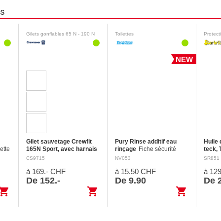
ns
Gilets gonflables 65 N - 190 N
Toilettes
Protect
NEW
Gilet sauvetage Crewfit
Pury Rinse additif eau
Huile 
ette
165N Sport, avec harnais
rinçage
Fiche sécurité
teck, 
et
Le gilet de sauvetage
Nettoie les réservoirs d'eau
donné
CS9715
NV053
SR851
on
gonflable Crewfit 165 Sport
fraîche des toilettes
Mentio
à 169.- CHF
à 15.50 CHF
à 12
utilise la dernière
mobiles avec de l'acide
Dange
e
technologie 3D pour
citrique. Assure une odeur
mortel
De 152.-
De 9.90
De 2
s de
assurer un niveau de
fraîche grâce à l'huile de…
de pén
opping_cart
shopping_cart
shopping_cart
confort maximal. C’est le
voies
gilet 3D…