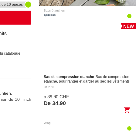
s de 10 pièces
Sacs étanches
NEW
aits
 du catalogue
Sac de compression étanche
Sac de compression
étanche, pour ranger et garder au sec les vêtements
dans un sac de voyage. Léger et polyvalent, avec
OS270
fermeture Roll-Top et…
intien.
à 39.90 CHF
ier de 10'' inch
De 34.90
shopping_cart
Wing