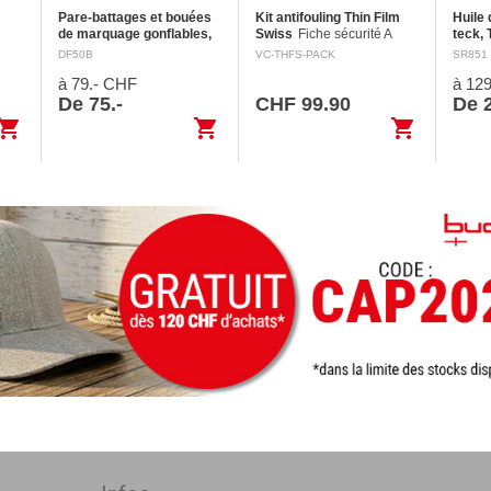
Pare-battages et bouées
Kit antifouling Thin Film
Huile 
de marquage gonflables,
Swiss
Fiche sécurité A
teck, 
ble
Ø 41 cm
Avec oeillet de
Utilisez les biocides avec
donné
DF50B
VC-THFS-PACK
SR851
st
fixation renforcé et valve de
précaution. Toujours lire
Mentio
à 79.- CHF
à 12
ter
gonflage métallique.
l'étiquette et les
Dange
Fabrication de qualité: Oeil
informations avant de les
mortel
De 75.-
CHF 99.90
De 2
i
d’une grande solidité en
utiliser. Mention…
de pén
opping_cart
shopping_cart
shopping_cart
plastique injecté…
voies