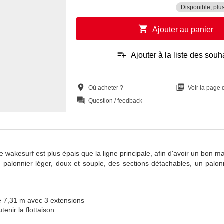
Disponible, plu
shopping_cart
Ajouter au panier
playlist_add
Ajouter à la liste des souh
location_on
picture_as_pdf
Où acheter ?
Voir la page
question_answer
Question / feedback
 wakesurf est plus épais que la ligne principale, afin d'avoir un bon ma
alonnier léger, doux et souple, des sections détachables, un palonn
de 7,31 m avec 3 extensions
tenir la flottaison