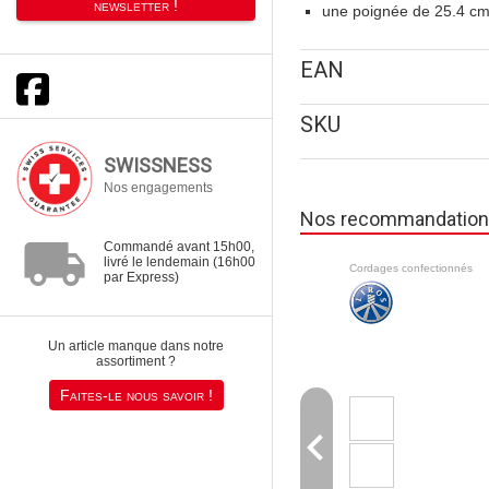
newsletter !
une poignée de 25.4 cm
EAN
SKU
SWISSNESS
Nos engagements
Nos recommandatio
local_shipping
Commandé avant 15h00,
livré le lendemain (16h00
Cordages confectionnés
par Express)
Un article manque dans notre
assortiment ?
Faites-le nous savoir !
navigate_before