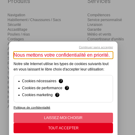
Produits
Services
Navigation
Compétences
Habillement / Chaussures / Sacs
Service personnalisé
Sécurité
Livraison
Accastillage
Garantie
Poulies / réas
Météo et vents
Cordages
Convertisseur d'unités
Amarrage / mouillage / moteurs
Glossaire
Continuer sans accepter
Aménagement
Distribution
Eclairage / électricité
Nous mettons votre confidentialité en priorité.
Sanitaires / pompes
Produits d'entretien
Notre site Internet utilise les types de cookies suivants tout
Visser / coller / outils
en vous laissant le libre choix d'accepter leur utilisation:
Ski nautique / wake / fun / SUP
Wind / Surf / Foil
Cookies nécessaires
?
Pêche
Idées cadeaux et activités
Cookies de performance
?
Mon premier bateau
Cookies marketing
?
Hivernage
Produits de divertissement
Actions
Politique de confidentialité
LAISSEZ-MOI CHOISIR
TOUT ACCEPTER