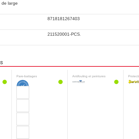
 de large
8718181267403
211520001-PCS.
ns
Pare-battages
Antifouling et peintures
Protect