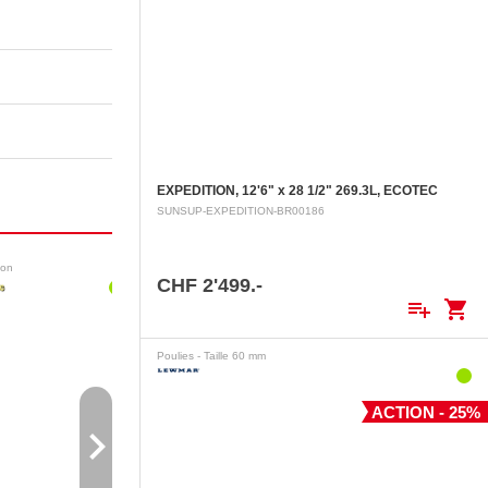
EXPEDITION, 12'6" x 28 1/2" 269.3L, ECOTEC
SUNSUP-EXPEDITION-BR00186
ion
Poulies ouvrantes
Toilettes
CHF 2'499.-
playlist_add
shopping_cart
Poulies - Taille 60 mm
ACTION - 25%
navigate_next