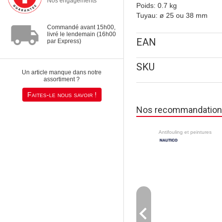
Nos engagements
Poids: 0.7 kg
Tuyau: ø 25 ou 38 mm
local_shipping
Commandé avant 15h00,
livré le lendemain (16h00
EAN
par Express)
SKU
Un article manque dans notre
assortiment ?
Faites-le nous savoir !
Nos recommandatio
Antifouling et peintures
navigate_before