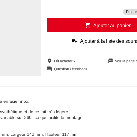
Dispon
shopping_cart
Ajouter au panier
playlist_add
Ajouter à la liste des souh
location_on
picture_as_pdf
Où acheter ?
Voir la page
question_answer
Question / feedback
 en acier inox.
ynthétique et de ce fait très légère.
 variable sur 360° ce qui facilite le montage.
8 mm, Largeur 142 mm, Hauteur 117 mm