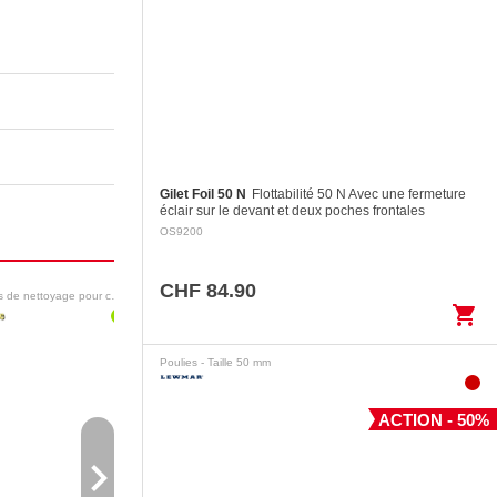
Gilet Foil 50 N
Flottabilité 50 N Avec une fermeture
éclair sur le devant et deux poches frontales
Panneau arrière en deux sections avec articulation
OS9200
pour des…
CHF 84.90
Produits de nettoyage pour cale
Antifouling et peintures
Cordages confectionnés
shopping_cart
Poulies - Taille 50 mm
ACTION - 50%
navigate_next