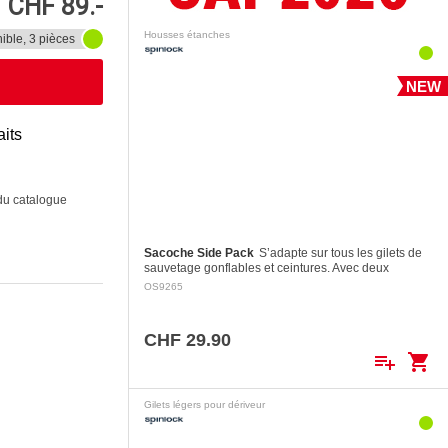
CHF 89.-
Housses étanches
ible, 3 pièces
NEW
aits
 du catalogue
Sacoche Side Pack
S’adapte sur tous les gilets de
sauvetage gonflables et ceintures. Avec deux
attaches Velcro double sécurité.
OS9265
CHF 29.90
playlist_add
shopping_cart
Gilets légers pour dériveur