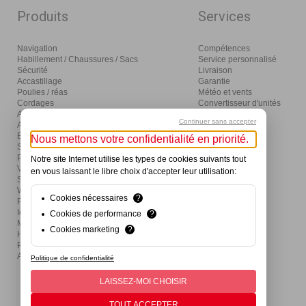
Produits
Services
Navigation
Compétences
Habillement / Chaussures / Sacs
Service personnalisé
Sécurité
Livraison
Accastillage
Garantie
Poulies / réas
Météo et vents
Cordages
Convertisseur d'unités
Amarrage / mouillage / moteurs
Glossaire
Continuer sans accepter
Aménagement
Distribution
Eclairage / électricité
Nous mettons votre confidentialité en priorité.
Sanitaires / pompes
Produits d'entretien
Notre site Internet utilise les types de cookies suivants tout
Visser / coller / outils
en vous laissant le libre choix d'accepter leur utilisation:
Ski nautique / wake / fun / SUP
Wind / Surf / Foil
Cookies nécessaires
?
Pêche
Idées cadeaux et activités
Cookies de performance
?
Mon premier bateau
Cookies marketing
?
Hivernage
Produits de divertissement
Actions
Politique de confidentialité
LAISSEZ-MOI CHOISIR
TOUT ACCEPTER