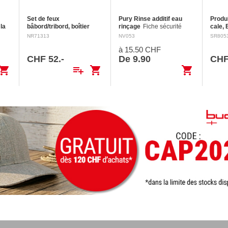
Set de feux
Pury Rinse additif eau
Produ
 la
bâbord/tribord, boîtier
rinçage
Fiche sécurité
cale, 
ité
noir
Montage vertical 12 V
Nettoie les réservoirs d'eau
Fiche
NR71313
NV053
SR805
ec
/ 0.5 W
fraîche des toilettes
sécuri
à 15.50 CHF
e
mobiles avec de l'acide
d'aver
citrique. Assure une odeur
H318 
CHF 52.-
De 9.90
CHF
es
fraîche grâce à l'huile de…
lésio
opping_cart
playlist_add
shopping_cart
shopping_cart
Conti