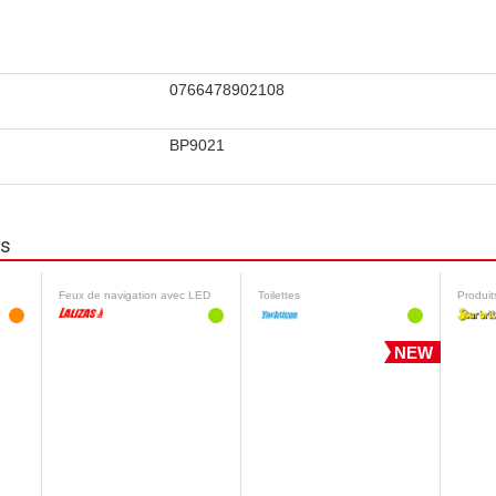
0766478902108
BP9021
ns
Feux de navigation avec LED
Toilettes
NEW