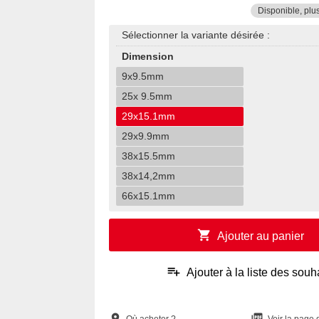
Disponible, plu
Sélectionner la variante désirée :
Dimension
9x9.5mm
25x 9.5mm
29x15.1mm
29x9.9mm
38x15.5mm
38x14,2mm
66x15.1mm
shopping_cart
Ajouter au panier
playlist_add
Ajouter à la liste des souh
location_on
picture_as_pdf
Où acheter ?
Voir la page