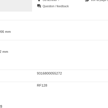
question_answer
Question / feedback
t 66 mm
12 mm
9316800055272
RF128
ns