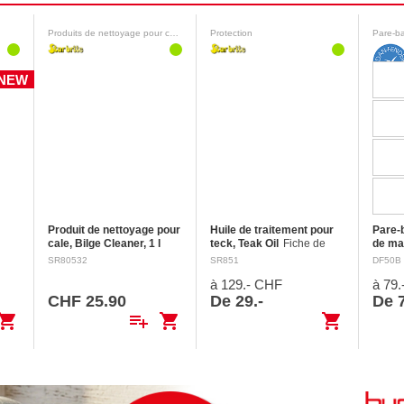
Produits de nettoyage pour cale
Protection
Pare-b
NEW
Produit de nettoyage pour
Huile de traitement pour
Pare-
cale, Bilge Cleaner, 1 l
teck, Teak Oil
Fiche de
de ma
'eau
Fiche de données de
données de sécurité
Ø 41 
SR80532
SR851
DF50B
sécurité Mention
Mention d'avertissement :
fixati
à 129.- CHF
à 79
d'avertissement : Danger
Danger H304 Peut être
gonfla
eur
H318 Provoque de graves
mortel en cas d’ingestion et
Fabric
CHF 25.90
De 29.-
De 7
 de…
lésions des yeux. EUH208
de pénétration dans les
d’une 
opping_cart
playlist_add
shopping_cart
shopping_cart
Contient…
voies…
plasti