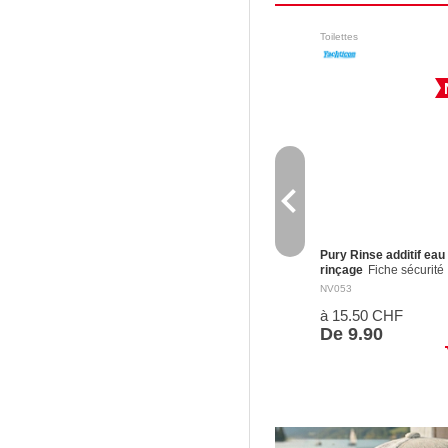
Toilettes
navigate_before
Pury Rinse additif eau
rinçage
Fiche sécurité
Nettoie les réservoirs d
NV053
fraîche des toilettes
à 15.50 CHF
mobiles avec de l'acide
citrique. Assure une od
De 9.90
fraîche grâce à l'huile
sh