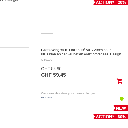
ACTION* - 30%
Gilets Wing 50 N
Flottabilité 50 N Aides pour
utilisation en dériveur et en eaux protégées. Design
moderne avec une coupe très courte permettant de
OS9100
l’utiliser…
CHF 84.90
CHF 59.45
shopping_cart
Coinceurs de drisse pour hautes charges
NEW
ACTION* - 50%