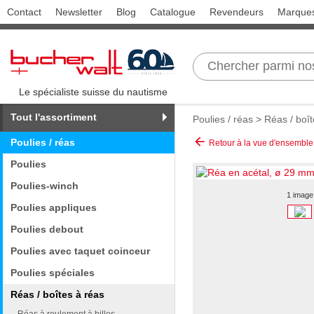
Contact
Newsletter
Blog
Catalogue
Revendeurs
Marque
Le spécialiste suisse du nautisme
Tout l'assortiment
Poulies / réas
>
Réas / boît
arrow_back
Poulies / réas
Retour à la vue d'ensemble
Poulies
Poulies-winch
1 image
Poulies appliques
Poulies debout
Poulies avec taquet coinceur
Poulies spéciales
Réas / boîtes à réas
Réas à roulement à billes