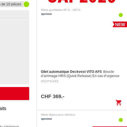
s de 10 pièces
Gilets gonflables 65 N - 190 N
NEW
Gilet automatique Deckvest VITO AFS
Boucle
d’arrimage HRS (Quick Release) En cas d’urgence
une personne peut dissocier la boucle d’arrimage en
OSVITO-AFS
tirant sur la poignée d’activation…
CHF 369.-
shopping_cart
aits
Gilets légers pour dériveur
 du catalogue