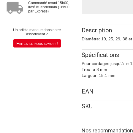
local_shipping
Commandé avant 15h00,
livré le lendemain (16h00
par Express)
Description
Un article manque dans notre
assortiment ?
Diamètre: 19, 25, 29, 38 e
Faites-le nous savoir !
Spécifications
Pour cordages jusqu'à: ø 
Trou: ø 8 mm
Largeur: 15.1 mm
EAN
SKU
Nos recommandatio