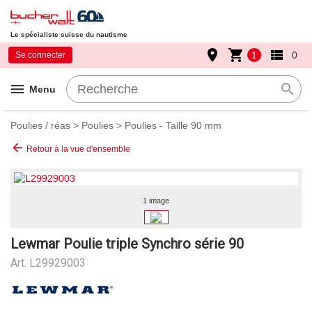
Le spécialiste suisse du nautisme
place
shopping_cart
view_list
1
0
Se connecter
menu
search
Menu
Poulies / réas
>
Poulies
>
Poulies - Taille 90 mm
arrow_back
Retour à la vue d'ensemble
1 image
Lewmar Poulie triple Synchro série 90
Art.
L29929003