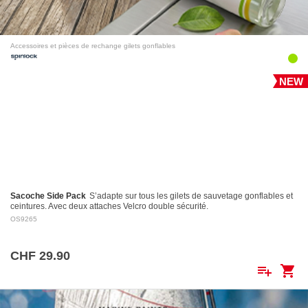
Accessoires et pièces de rechange gilets gonflables
NEW
Sacoche Side Pack
S’adapte sur tous les gilets de sauvetage gonflables et
ceintures. Avec deux attaches Velcro double sécurité.
OS9265
CHF 29.90
playlist_add
shopping_cart