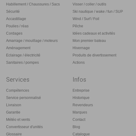
Habillement / Chaussures / Sacs
Visser / coller / outils
Sécurité
Ski nautique / wake / fun / SUP
Accastillage
Wind / Surf / Foil
Poulies / réas
Pêche
Cordages
Idées cadeaux et activités
Amarrage / mouillage / moteurs
Mon premier bateau
Aménagement
Hivernage
Eclairage / électricité
Produits de divertissement
Sanitaires / pompes
Actions
Services
Infos
Compétences
Entreprise
Service personnalisé
Historique
Livraison
Revendeurs
Garantie
Marques
Météo et vents
Contact
Convertisseur d'unités
Blog
Glossaire
Catalogue