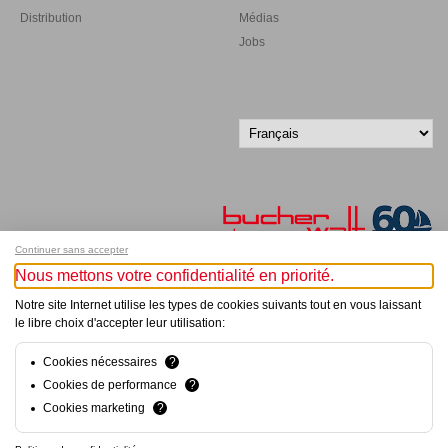
Distribution
Médias
Jobs
Continuer sans accepter
Nous mettons votre confidentialité en priorité.
Inscrivez-vous à notre newsletter !
Notre site Internet utilise les types de cookies suivants tout en vous laissant
le libre choix d'accepter leur utilisation:
© Bucher+Walt 2011-2026
Tous droits réservés - Informations non contractuelles
Cookies nécessaires
?
Conditions générales
Cookies de performance
?
Politique de Confidentialité
Cookies marketing
?
Conception et réalisation :
hsolutions.ch