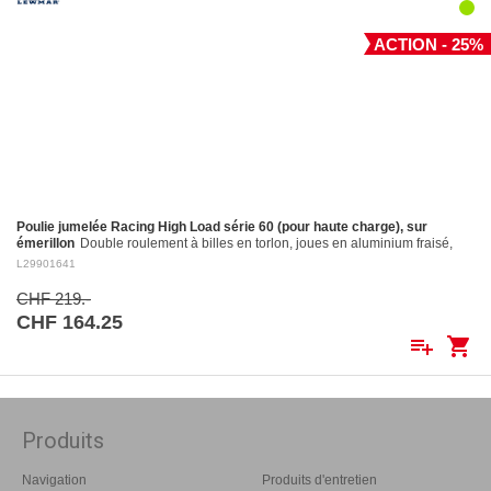
ACTION - 25%
Poulie jumelée Racing High Load série 60 (pour haute charge), sur
émerillon
Double roulement à billes en torlon, joues en aluminium fraisé,
réa en aluminium fraisé Ø 60 mm. Réa en aluminium: ø 60 mm Pour
L29901641
cordages jusqu'à:…
CHF 219.-
CHF 164.25
playlist_add
shopping_cart
Produits
Navigation
Produits d'entretien