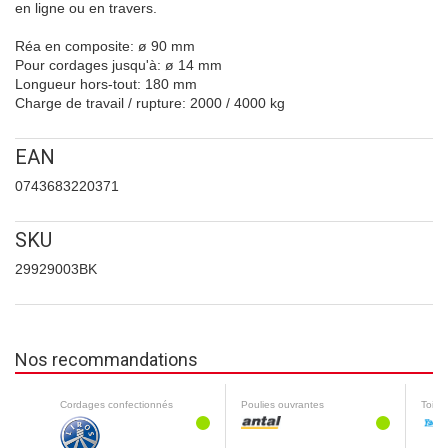
en ligne ou en travers.
Réa en composite: ø 90 mm
Pour cordages jusqu'à: ø 14 mm
Longueur hors-tout: 180 mm
Charge de travail / rupture: 2000 / 4000 kg
EAN
0743683220371
SKU
29929003BK
Nos recommandations
Cordages confectionnés
Poulies ouvrantes
Toilet