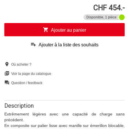
CHF 454.-
Disponible, 1 pièce
shopping_cart
Ajouter au panier
playlist_add
Ajouter à la liste des souhaits
location_on
Où acheter ?
picture_as_pdf
Voir la page du catalogue
question_answer
Question / feedback
Description
Extrêmement légères avec une capacité de charge sans
précédent.
En composite sur palier lisse avec manille sur émerillon blocable,