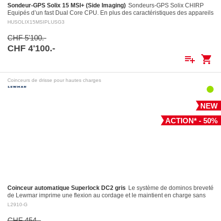
Sondeur-GPS Solix 15 MSI+ (Side Imaging)
Sondeurs-GPS Solix CHIRP
Equipés d’un fast Dual Core CPU. En plus des caractéristiques des appareils
Helix, entre autres le puissant système…
HUSOLIX15MSIPLUSG3
CHF 5'100.-
CHF 4'100.-
playlist_add
shopping_cart
Coinceurs de drisse pour hautes charges
NEW
ACTION* - 50%
Coinceur automatique Superlock DC2 gris
Le système de dominos breveté
de Lewmar imprime une flexion au cordage et le maintient en charge sans
l’endommager Largage contrôlé: le levier…
L2910-G
CHF 454.-