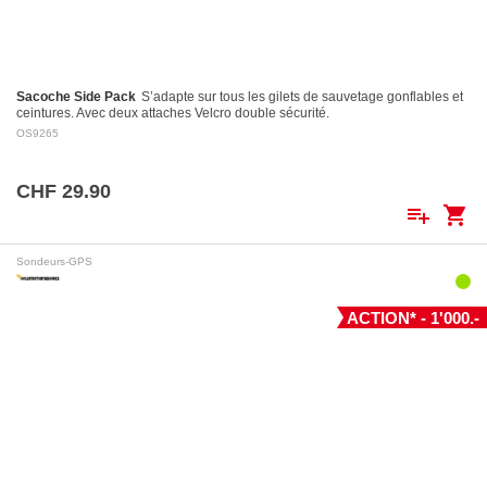
Sacoche Side Pack
S’adapte sur tous les gilets de sauvetage gonflables et
ceintures. Avec deux attaches Velcro double sécurité.
OS9265
CHF 29.90
playlist_add
shopping_cart
Sondeurs-GPS
ACTION* - 1'000.-