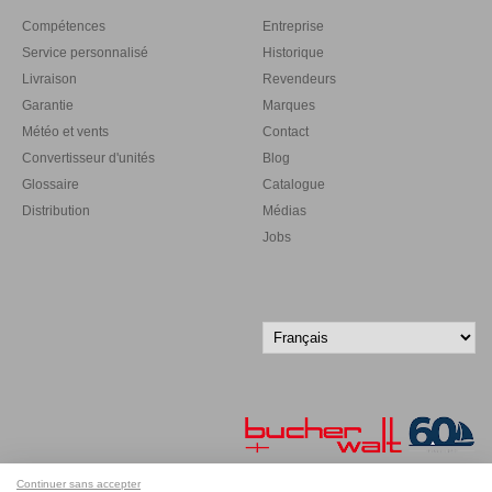
Compétences
Entreprise
Service personnalisé
Historique
Livraison
Revendeurs
Garantie
Marques
Météo et vents
Contact
Convertisseur d'unités
Blog
Glossaire
Catalogue
Distribution
Médias
Jobs
Continuer sans accepter