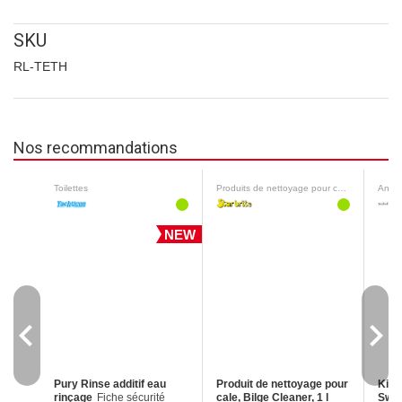
SKU
RL-TETH
Nos recommandations
Toilettes
Produits de nettoyage pour cale
Antifo
NEW
navigate_before
navigate_next
Pury Rinse additif eau
Produit de nettoyage pour
Kit a
rinçage
Fiche sécurité
cale, Bilge Cleaner, 1 l
Swi