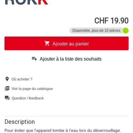
CHF 19.90
Disponible, plus de 10 pièces
shopping_cart
Ajouter au panier
playlist_add
Ajouter à la liste des souhaits
location_on
Où acheter ?
picture_as_pdf
Voir la page du catalogue
question_answer
Question / feedback
Description
Pour éviter que l'appareil tombe à l’eau lors du déverrouillage.