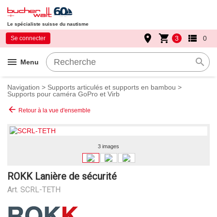
Le spécialiste suisse du nautisme
place
shopping_cart
view_list
3
0
Se connecter
menu
search
Menu
Navigation
>
Supports articulés et supports en bambou
>
Supports pour caméra GoPro et Virb
arrow_back
Retour à la vue d'ensemble
3 images
ROKK Lanière de sécurité
Art.
SCRL-TETH