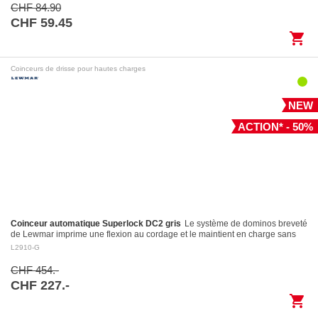
CHF 84.90
CHF 59.45
shopping_cart
Coinceurs de drisse pour hautes charges
NEW
ACTION* - 50%
Coinceur automatique Superlock DC2 gris
Le système de dominos breveté
de Lewmar imprime une flexion au cordage et le maintient en charge sans
l’endommager Largage contrôlé: le levier…
L2910-G
CHF 454.-
CHF 227.-
shopping_cart