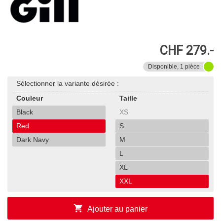
CHF 279.-
Disponible, 1 pièce
Sélectionner la variante désirée :
Couleur
Taille
Black
XS
Red
S
Dark Navy
M
L
XL
XXL
shopping_cart
Ajouter au panier