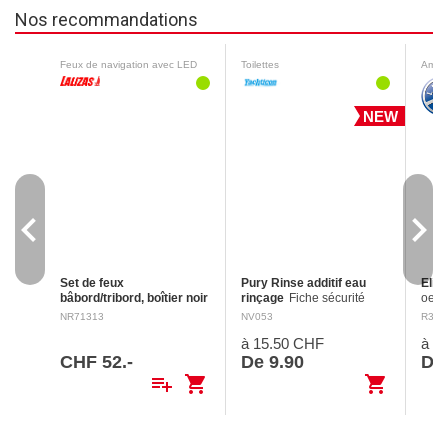
Nos recommandations
Feux de navigation avec LED
Toilettes
Amarr
NEW
navigate_before
navigate_next
Set de feux
Pury Rinse additif eau
Elin
bâbord/tribord, boîtier noir
rinçage
Fiche sécurité
oeil 
Montage vertical 12 V / 0.5
Nettoie les réservoirs d'eau
d’am
NR71313
NV053
R311
W
fraîche des toilettes
polye
à 15.50 CHF
à 4
mobiles avec de l'acide
term
citrique. Assure une odeur
Avec
CHF 52.-
De 9.90
De
fraîche grâce à l'huile de…
d’un
playlist_add
shopping_cart
shopping_cart