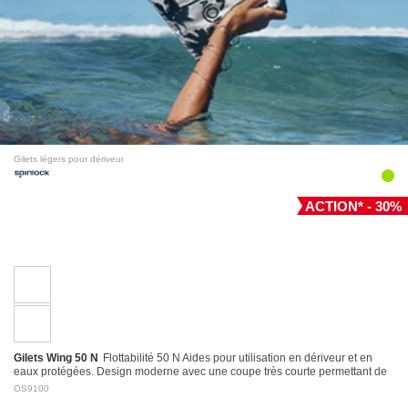
Gilets légers pour dériveur
ACTION* - 30%
Gilets Wing 50 N
Flottabilité 50 N Aides pour utilisation en dériveur et en
eaux protégées. Design moderne avec une coupe très courte permettant de
l’utiliser…
OS9100