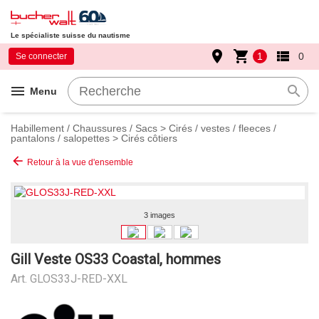
Le spécialiste suisse du nautisme
place
shopping_cart
view_list
1
0
Se connecter
menu
search
Menu
Habillement / Chaussures / Sacs
>
Cirés / vestes / fleeces /
pantalons / salopettes
>
Cirés côtiers
arrow_back
Retour à la vue d'ensemble
3 images
Gill Veste OS33 Coastal, hommes
Art.
GLOS33J-RED-XXL