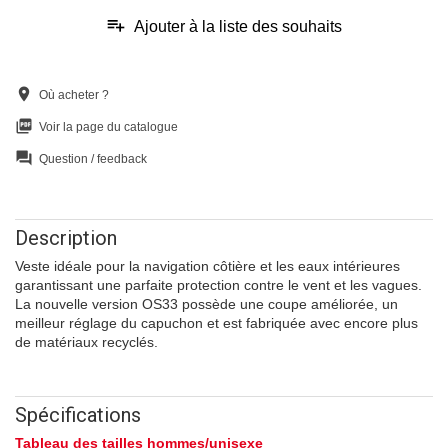
playlist_add
Ajouter à la liste des souhaits
location_on
Où acheter ?
picture_as_pdf
Voir la page du catalogue
question_answer
Question / feedback
Description
Veste idéale pour la navigation côtière et les eaux intérieures
garantissant une parfaite protection contre le vent et les vagues.
La nouvelle version OS33 possède une coupe améliorée, un
meilleur réglage du capuchon et est fabriquée avec encore plus
de matériaux recyclés.
Spécifications
Tableau des tailles hommes/unisexe