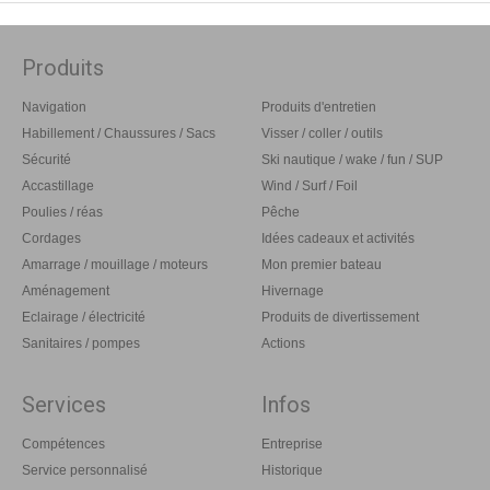
Produits
Navigation
Produits d'entretien
Habillement / Chaussures / Sacs
Visser / coller / outils
Sécurité
Ski nautique / wake / fun / SUP
Accastillage
Wind / Surf / Foil
Poulies / réas
Pêche
Cordages
Idées cadeaux et activités
Amarrage / mouillage / moteurs
Mon premier bateau
Aménagement
Hivernage
Eclairage / électricité
Produits de divertissement
Sanitaires / pompes
Actions
Services
Infos
Compétences
Entreprise
Service personnalisé
Historique