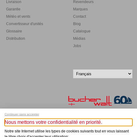
Livraison
Revendeurs
Garantie
Marques
Météo et vents
Contact
Convertisseur d'unités
Blog
Glossaire
Catalogue
Distribution
Médias
Jobs
Continuer sans accepter
Nous mettons votre confidentialité en priorité.
Inscrivez-vous à notre newsletter !
Notre site Internet utilise les types de cookies suivants tout en vous laissant
le libre choix d'accepter leur utilisation: