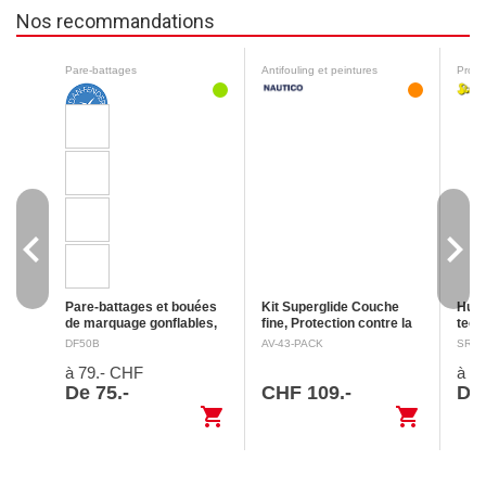
Nos recommandations
Pare-battages
Antifouling et peintures
Prote
navigate_before
navigate_next
Pare-battages et bouées
Kit Superglide Couche
Huil
de marquage gonflables,
fine, Protection contre la
teck
Ø 41 cm
Avec oeillet de
végétation
Fiche sécurité
donn
DF50B
AV-43-PACK
SR85
fixation renforcé et valve de
Utilisez les biocides avec
Ment
à 79.- CHF
à 1
gonflage métallique.
précaution. Toujours lire
Dang
Fabrication de qualité: Oeil
l'étiquette et les
morte
De 75.-
CHF 109.-
De 
d’une grande solidité en
informations avant de les
de p
shopping_cart
shopping_cart
plastique injecté…
utiliser. Mention…
voi