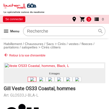
Le spécialiste suisse du nautisme
place
shopping_cart
view_list
3
0
Se connecter
menu
search
Menu
Habillement / Chaussures / Sacs
>
Cirés / vestes / fleeces /
pantalons / salopettes
>
Cirés côtiers
arrow_back
Retour à la vue d'ensemble
6 images
Gill Veste OS33 Coastal, hommes
Art.
GLOS33J-BLA-L