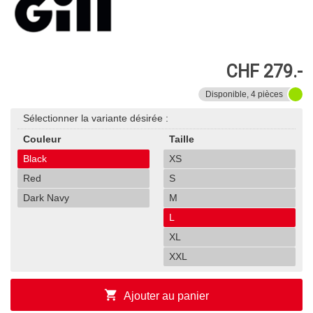
CHF 279.-
Disponible, 4 pièces
Sélectionner la variante désirée :
Couleur
Taille
Black
XS
Red
S
Dark Navy
M
L
XL
XXL
shopping_cart
Ajouter au panier