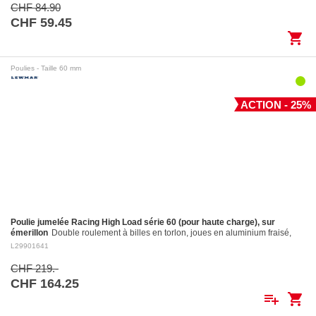
CHF 84.90
CHF 59.45
shopping_cart
Poulies - Taille 60 mm
ACTION - 25%
Poulie jumelée Racing High Load série 60 (pour haute charge), sur
émerillon
Double roulement à billes en torlon, joues en aluminium fraisé,
réa en aluminium fraisé Ø 60 mm. Réa en aluminium: ø 60 mm Pour
L29901641
cordages jusqu'à:…
CHF 219.-
CHF 164.25
playlist_add
shopping_cart