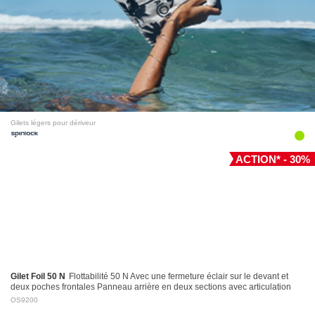
Gilets légers pour dériveur
ACTION* - 30%
Gilet Foil 50 N
Flottabilité 50 N Avec une fermeture éclair sur le devant et
deux poches frontales Panneau arrière en deux sections avec articulation
pour des…
OS9200