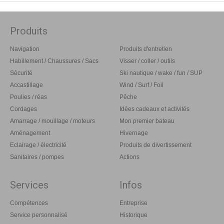
Produits
Navigation
Produits d'entretien
Habillement / Chaussures / Sacs
Visser / coller / outils
Sécurité
Ski nautique / wake / fun / SUP
Accastillage
Wind / Surf / Foil
Poulies / réas
Pêche
Cordages
Idées cadeaux et activités
Amarrage / mouillage / moteurs
Mon premier bateau
Aménagement
Hivernage
Eclairage / électricité
Produits de divertissement
Sanitaires / pompes
Actions
Services
Infos
Compétences
Entreprise
Service personnalisé
Historique