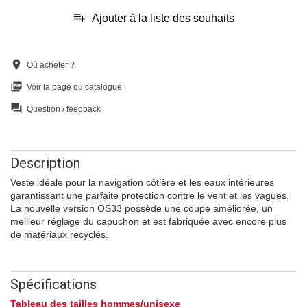
playlist_add
Ajouter à la liste des souhaits
location_on
Où acheter ?
picture_as_pdf
Voir la page du catalogue
question_answer
Question / feedback
Description
Veste idéale pour la navigation côtière et les eaux intérieures
garantissant une parfaite protection contre le vent et les vagues.
La nouvelle version OS33 possède une coupe améliorée, un
meilleur réglage du capuchon et est fabriquée avec encore plus
de matériaux recyclés.
Spécifications
Tableau des tailles hommes/unisexe