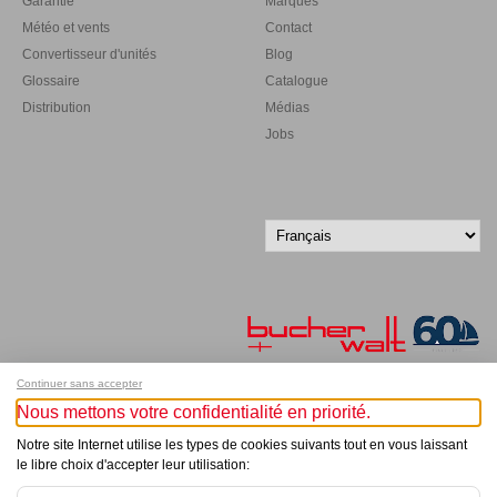
Garantie
Marques
Météo et vents
Contact
Convertisseur d'unités
Blog
Glossaire
Catalogue
Distribution
Médias
Jobs
Continuer sans accepter
Nous mettons votre confidentialité en priorité.
Inscrivez-vous à notre newsletter !
Notre site Internet utilise les types de cookies suivants tout en vous laissant
le libre choix d'accepter leur utilisation:
© Bucher+Walt 2011-2026
Tous droits réservés - Informations non contractuelles