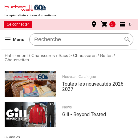
Le spécialiste suisse du nautisme
place
shopping_cart
view_list
3
0
Se connecter
menu
search
Menu
Habillement / Chaussures / Sacs
> Chaussures / Bottes /
Chaussettes
Nouveau Catalogue
Toutes les nouveautés 2026 -
2027
News
Gill - Beyond Tested
82 articles