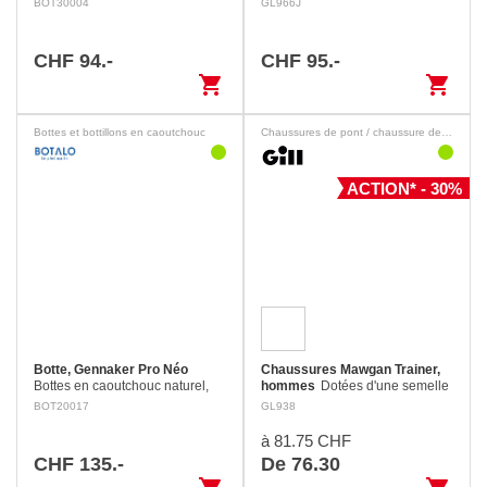
BOT30004
GL966J
confort sur l'eau. Faciles à
enfiler, avec une fermeture à
glissière YKK et une large…
CHF 94.-
CHF 95.-
shopping_cart
shopping_cart
Bottes et bottillons en caoutchouc
Chaussures de pont / chaussure de loisirs
ACTION* - 30%
Botte, Gennaker Pro Néo
Chaussures Mawgan Trainer,
Bottes en caoutchouc naturel,
hommes
Dotées d'une semelle
100% étanche. Néoprène 3 mm
bi-densité antidérapante, les
BOT20017
GL938
et micro polaire.
chaussures de pont Mawgan
offrent une adhérence fiable,
à 81.75 CHF
quelles que soient les
CHF 135.-
De 76.30
conditions…