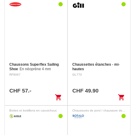
Chaussons Superflex Sailing
Chaussettes étanches - mi-
Shoe
En néoprène 4 mm
hautes
double face avec semelle
RF9067
GL770
souple et antidérapante.
Renforts aux coup-de-pied et
aux talons Fermeture Velcro
CHF 57.-
CHF 49.90
pour une prise…
shopping_cart
shopping_cart
Bottes et bottillons en caoutchouc
Chaussures de pont / chaussure de loisirs