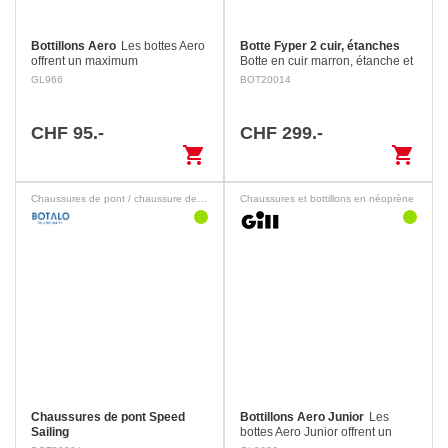
Bottillons Aero
Les bottes Aero
Botte Fyper 2 cuir, étanches
offrent un maximum
Botte en cuir marron, étanche et
d'adhérence et de confort sur
respirante grâce à une
GL966
BOT20014
l'eau. Faciles à enfiler, avec une
membrane imper-respirante
fermeture à glissière YKK et une
Sympatex. Semelle très
large bride…
antidérapante.
CHF 95.-
CHF 299.-
shopping_cart
shopping_cart
Chaussures de pont / chaussure de loisirs
Chaussures et bottillons en néoprène
Chaussures de pont Speed
Bottillons Aero Junior
Les
Sailing
bottes Aero Junior offrent un
maximum d'adhérence et de