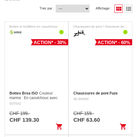
view_module
view_list
Trier par :
Affichage :
Bottes et bottillons en caoutchouc
Chaussures de pont / chaussure de loisirs
ACTION* - 30%
ACTION* - 60%
Bottes Brea ISO
Couleur:
Chaussures de pont Fuze
marine En caoutchouc avec
ZK-SHO60
renforts en kevlar et doublure
G37032
isolante en néoprène 4 mm.
Semelle en caoutchouc avec
CHF 199.-
CHF 159.-
profil de chaussure de pont.
CHF 139.30
CHF 63.60
shopping_cart
shopping_cart