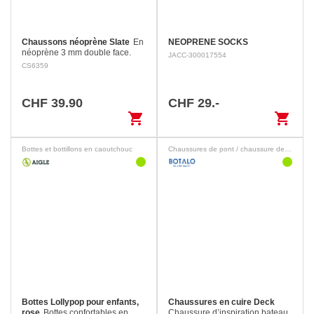
Chaussons néoprène Slate
En
NEOPRENE SOCKS
néoprène 3 mm double face.
JACC-300017554
Joints collés et coutures noyées.
CS6359
Semelle imprimée
antidérapante.
CHF 39.90
CHF 29.-
shopping_cart
shopping_cart
Bottes et bottillons en caoutchouc
Chaussures de pont / chaussure de loisirs
Bottes Lollypop pour enfants,
Chaussures en cuire Deck
rose
Bottes confortables en
Chaussure d’inspiration bateau,