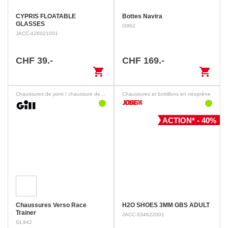
CYPRIS FLOATABLE
Bottes Navira
GLASSES
G962
JACC-426021001
CHF 39.-
CHF 169.-
shopping_cart
shopping_cart
Chaussures de pont / chaussure de loisirs
Chaussures et bottillons en néoprène
ACTION* - 40%
Chaussures Verso Race
H2O SHOES 3MM GBS ADULT
Trainer
JACC-534622001
GL942