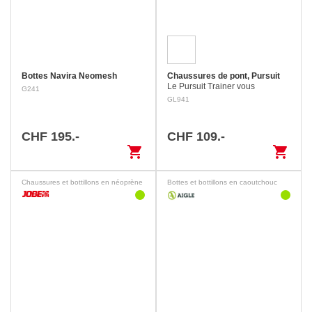
Bottes Navira Neomesh
Chaussures de pont, Pursuit
Le Pursuit Trainer vous
G241
accompagnera facilement du
GL941
rivage à l’eau. Avec une semelle
extérieure antidérapante et non
marquante pour une
CHF 195.-
CHF 109.-
excellente…
shopping_cart
shopping_cart
Chaussures et bottillons en néoprène
Bottes et bottillons en caoutchouc