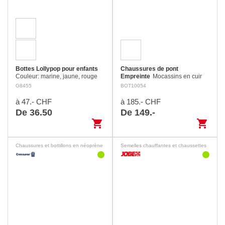
Bottes Lollypop pour enfants
Chaussures de pont
Couleur: marine, jaune, rouge
Empreinte
Mocassins en cuir
Bottes confortables en
pleine fleur cousu main,
G8455
BOT10054
caoutchouc souple avec
durables et fonctionnelle.
doublure en coton, semelle
à 47.- CHF
à 185.- CHF
antidérapante et bande
De 36.50
De 149.-
réfléchissante sur…
shopping_cart
shopping_cart
Chaussures et bottillons en néoprène
Semelles chauffantes et chaussettes