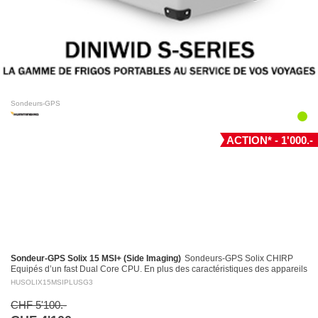
Sondeurs-GPS
ACTION* - 1'000.-
Sondeur-GPS Solix 15 MSI+ (Side Imaging)
Sondeurs-GPS Solix CHIRP
Equipés d’un fast Dual Core CPU. En plus des caractéristiques des appareils
Helix, entre autres le puissant système…
HUSOLIX15MSIPLUSG3
CHF 5'100.-