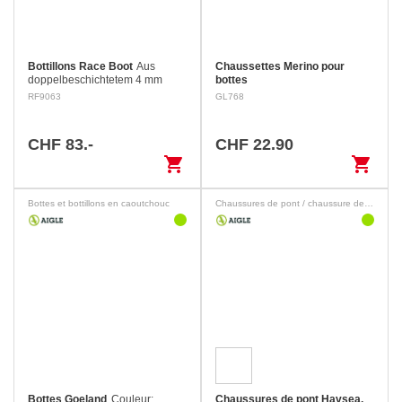
Bottillons Race Boot
Aus
Chaussettes Merino pour
doppelbeschichtetem 4 mm
bottes
Neopren. Dicke, feste Sohle mit
RF9063
GL768
Antirutschprofil an Ferse und
Fussspitze. Gummiverstärkung
auf dem Rist für einen…
CHF 83.-
CHF 22.90
shopping_cart
shopping_cart
Bottes et bottillons en caoutchouc
Chaussures de pont / chaussure de loisirs
Bottes Goeland
Couleur:
Chaussures de pont Havsea,