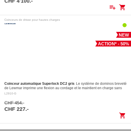
CHF 4'100.-
playlist_add
shopping_cart
Coinceurs de drisse pour hautes charges
NEW
ACTION* - 50%
Coinceur automatique Superlock DC2 gris
Le système de dominos breveté
de Lewmar imprime une flexion au cordage et le maintient en charge sans
l’endommager Largage contrôlé: le levier…
L2910-G
CHF 454.-
CHF 227.-
shopping_cart