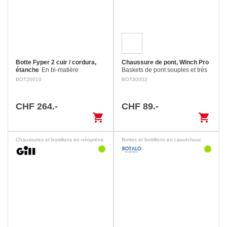
Botte Fyper 2 cuir / cordura,
Chaussure de pont, Winch Pro
étanche
En bi-matière
Baskets de pont souples et très
cuir/Cordura®. Etanches et
légères, construction Stroble en
BOT20010
BOT30002
respirantes grâce à la
tissu ripstop résistant.
membrane imper-respirante
Sympatex. Semelles très
CHF 264.-
CHF 89.-
antidérapantes ne laissant
shopping_cart
shopping_cart
pas…
Chaussures et bottillons en néoprène
Bottes et bottillons en caoutchouc