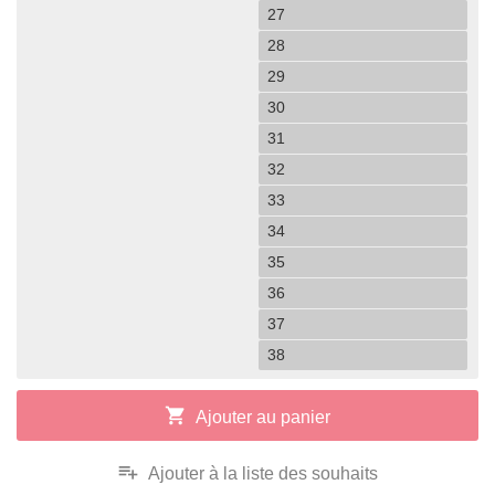
27
28
29
30
31
32
33
34
35
36
37
38
shopping_cart
Ajouter au panier
playlist_add
Ajouter à la liste des souhaits