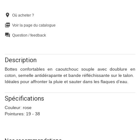
location_on
Où acheter ?
picture_as_pdf
Voir la page du catalogue
question_answer
Question / feedback
Description
Bottes confortables en caoutchouc souple avec doublure en
coton, semelle antidérapante et bande réfléchissante sur le talon.
Idéales pour affronter la pluie et sauter dans les flaques d’eau.
Spécifications
Couleur: rose
Pointures: 19 - 38