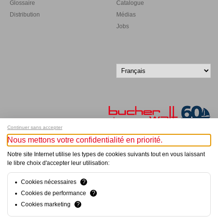
Glossaire
Catalogue
Distribution
Médias
Jobs
Continuer sans accepter
Nous mettons votre confidentialité en priorité.
Inscrivez-vous à notre newsletter !
Notre site Internet utilise les types de cookies suivants tout en vous laissant
le libre choix d'accepter leur utilisation:
© Bucher+Walt 2011-2026
Tous droits réservés - Informations non contractuelles
Cookies nécessaires
?
Conditions générales
Cookies de performance
?
Politique de Confidentialité
Cookies marketing
?
Conception et réalisation :
hsolutions.ch