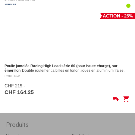
Poulies - Taille 60 mm
ACTION - 25%
Poulie jumelée Racing High Load série 60 (pour haute charge), sur
émerillon
Double roulement à billes en torlon, joues en aluminium fraisé,
réa en aluminium fraisé Ø 60 mm. Réa en aluminium: ø 60 mm Pour
L29901641
cordages jusqu'à:…
CHF 219.-
CHF 164.25
playlist_add
shopping_cart
Produits