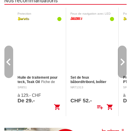
Nos recommandations
Protection
Feux de navigation avec LED
Polis
navigate_before
navigate_next
Huile de traitement pour
Set de feux
Prem
teck, Teak Oil
Fiche de
bâbord/tribord, boîtier
PTE
données de sécurité
noir
Montage vertical 12 V
de s
SR851
NR71313
SR89
Mention d'avertissement :
/ 0.5 W
d'av
à 129.- CHF
à 4
Danger H304 Peut être
H412
mortel en cas d’ingestion et
orga
De 29.-
CHF 52.-
De
de pénétration dans les
avec 
shopping_cart
playlist_add
shopping_cart
voies…
ter