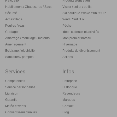
Navigation
Produits d'entretien
Habillement / Chaussures / Sacs
Visser / coller / outils
Sécurité
Ski nautique / wake / fun / SUP
Accastillage
Wind / Surf / Foil
Poulies / réas
Pêche
Cordages
Idées cadeaux et activités
Amarrage / mouillage / moteurs
Mon premier bateau
Aménagement
Hivernage
Eclairage / électricité
Produits de divertissement
Sanitaires / pompes
Actions
Services
Infos
Compétences
Entreprise
Service personnalisé
Historique
Livraison
Revendeurs
Garantie
Marques
Météo et vents
Contact
Convertisseur d'unités
Blog