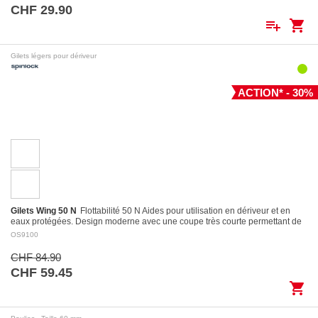
CHF 29.90
playlist_add
shopping_cart
Gilets légers pour dériveur
ACTION* - 30%
Gilets Wing 50 N
Flottabilité 50 N Aides pour utilisation en dériveur et en
eaux protégées. Design moderne avec une coupe très courte permettant de
l’utiliser…
OS9100
CHF 84.90
CHF 59.45
shopping_cart