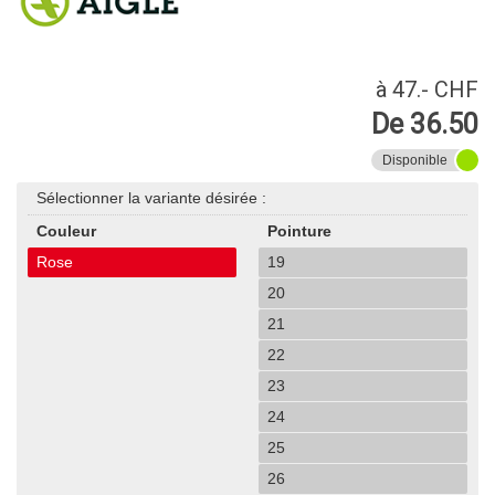
à 47.- CHF
De 36.50
Disponible
Sélectionner la variante désirée :
Couleur
Pointure
Rose
19
20
21
22
23
24
25
26