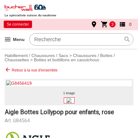
Le spécialiste suisse du nautisme
place
shopping_cart
view_list
3
0
Se connecter
menu
search
Menu
Habillement / Chaussures / Sacs
>
Chaussures / Bottes /
Chaussettes
>
Bottes et bottillons en caoutchouc
arrow_back
Retour à la vue d'ensemble
1 image
Aigle Bottes Lollypop pour enfants, rose
Art.
G84564