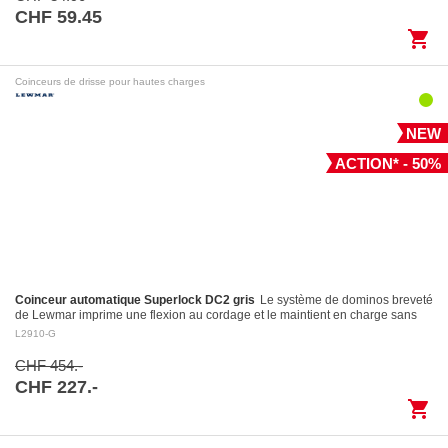
CHF 59.45
shopping_cart
Coinceurs de drisse pour hautes charges
NEW
ACTION* - 50%
Coinceur automatique Superlock DC2 gris
Le système de dominos breveté
de Lewmar imprime une flexion au cordage et le maintient en charge sans
l’endommager Largage contrôlé: le levier…
L2910-G
CHF 454.-
CHF 227.-
shopping_cart