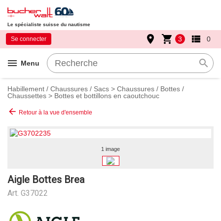
Le spécialiste suisse du nautisme
place
shopping_cart
view_list
3
0
Se connecter
menu
search
Menu
Habillement / Chaussures / Sacs
>
Chaussures / Bottes /
Chaussettes
>
Bottes et bottillons en caoutchouc
arrow_back
Retour à la vue d'ensemble
1 image
Aigle Bottes Brea
Art.
G37022