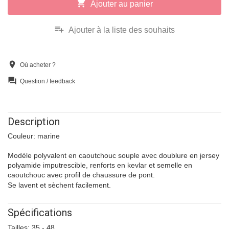
shopping_cart
Ajouter au panier
playlist_add
Ajouter à la liste des souhaits
location_on
Où acheter ?
question_answer
Question / feedback
Description
Couleur: marine
Modèle polyvalent en caoutchouc souple avec doublure en jersey
polyamide imputrescible, renforts en kevlar et semelle en
caoutchouc avec profil de chaussure de pont.
Se lavent et sèchent facilement.
Spécifications
Tailles: 35 - 48