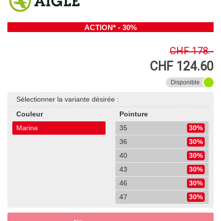
ACTION* - 30%
CHF 178.-
CHF 124.60
Disponible
Sélectionner la variante désirée :
Couleur
Pointure
Marine
35
30%
36
30%
40
30%
43
30%
46
30%
47
30%