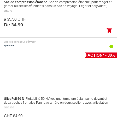
Sac de compression étanche
Sac de compression étanche, pour ranger et
garder au sec les vêtements dans un sac de voyage. Léger et polyvalent,
avec fermeture Roll-Top et…
OS270
à 39.90 CHF
De 34.90
shopping_cart
Gilets légers pour dériveur
ACTION* - 30%
Gilet Foil 50 N
Flottabilité 50 N Avec une fermeture éclair sur le devant et
deux poches frontales Panneau arrière en deux sections avec articulation
pour des…
OS9200
CHF 84.90