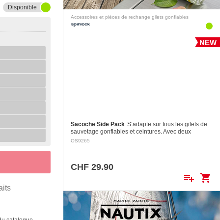
Disponible
Accessoires et pièces de rechange gilets gonflables
NEW
Sacoche Side Pack
S’adapte sur tous les gilets de
sauvetage gonflables et ceintures. Avec deux
attaches Velcro double sécurité.
OS9265
CHF 29.90
playlist_add
shopping_cart
aits
 du catalogue