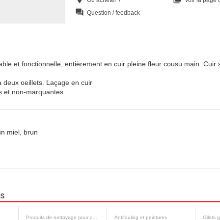
question_answer
Question / feedback
le et fonctionnelle, entièrement en cuir pleine fleur cousu main. Cuir s
 deux oeillets. Laçage en cuir
s et non-marquantes.
n miel, brun
ns
Produits de nettoyage pour cale
Antifouling et peintures
Gilets 