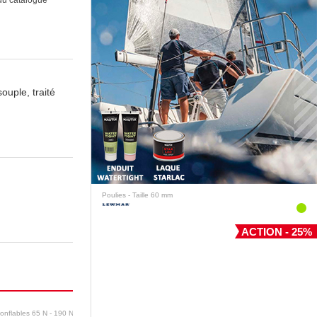
ouple, traité
Poulies - Taille 60 mm
ACTION - 25%
gonflables 65 N - 190 N
Feux de navigation avec LED
Amarres confectionnées