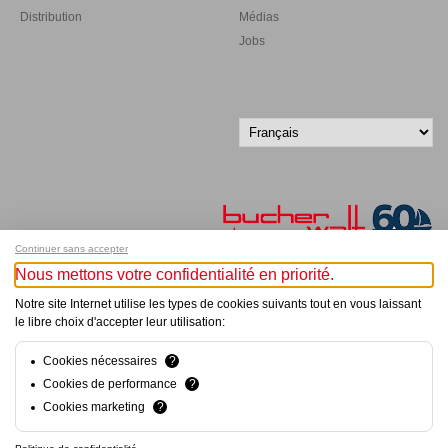
Distribution
Médias
Jobs
Continuer sans accepter
Nous mettons votre confidentialité en priorité.
Inscrivez-vous à notre newsletter !
Notre site Internet utilise les types de cookies suivants tout en vous laissant
le libre choix d'accepter leur utilisation:
© Bucher+Walt 2011-2026
Tous droits réservés - Informations non contractuelles
Cookies nécessaires
?
Conditions générales
Cookies de performance
?
Politique de Confidentialité
Cookies marketing
?
Conception et réalisation :
hsolutions.ch