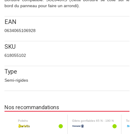
bord du panneau pour faire un arrondi).
EAN
0634065106928
SKU
618055102
Type
Semi-rigides
Nos recommandations
Polishs
Gilets gonflables 65 N - 190 N
Toilet