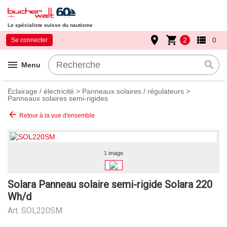
Le spécialiste suisse du nautisme
place
shopping_cart
view_list
2
0
Se connecter
menu
search
Menu
Eclairage / électricité
>
Panneaux solaires / régulateurs
>
Panneaux solaires semi-rigides
arrow_back
Retour à la vue d'ensemble
1 image
Solara Panneau solaire semi-rigide Solara 220
Wh/d
Art.
SOL220SM