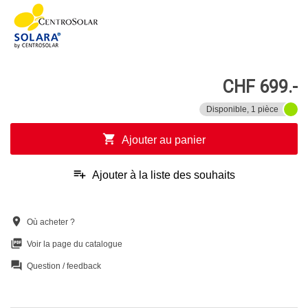
CHF 699.-
Disponible, 1 pièce
shopping_cart
Ajouter au panier
playlist_add
Ajouter à la liste des souhaits
location_on
Où acheter ?
picture_as_pdf
Voir la page du catalogue
question_answer
Question / feedback