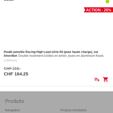
ACTION - 25%
Poulie jumelée Racing High Load série 60 (pour haute charge), sur
émerillon
Double roulement à billes en torlon, joues en aluminium fraisé,
réa en aluminium fraisé Ø 60 mm. Réa en aluminium: ø 60 mm Pour
L29901641
cordages jusqu'à:…
CHF 219.-
CHF 164.25
playlist_add
shopping_cart
Produits
Navigation
Produits d'entretien