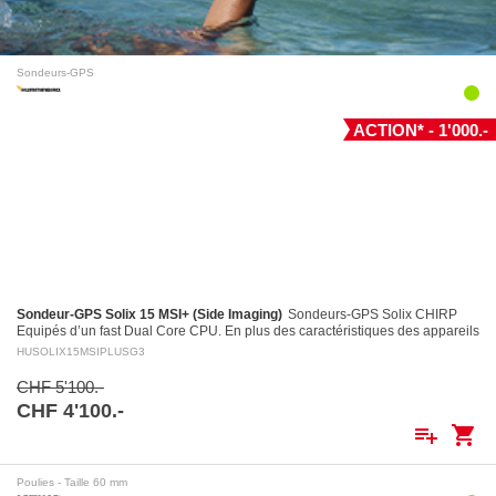
Sondeurs-GPS
ACTION* - 1'000.-
Sondeur-GPS Solix 15 MSI+ (Side Imaging)
Sondeurs-GPS Solix CHIRP
Equipés d’un fast Dual Core CPU. En plus des caractéristiques des appareils
Helix, entre autres le puissant système…
HUSOLIX15MSIPLUSG3
CHF 5'100.-
CHF 4'100.-
playlist_add
shopping_cart
Poulies - Taille 60 mm