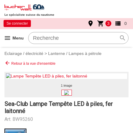
Le spécialiste suisse du nautisme
place
shopping_cart
view_list
3
0
Se connecter
menu
search
Menu
Eclairage / électricité
>
Lanterne / Lampes à pétrole
arrow_back
Retour à la vue d'ensemble
1 image
Sea-Club Lampe Tempête LED à piles, fer
laitonné
Art.
BW95260