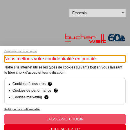
Continuer sans accepter
Nous mettons votre confidentialité en priorité.
Inscrivez-vous à notre newsletter !
Notre site Internet utilise les types de cookies suivants tout en vous laissant
le libre choix d'accepter leur utilisation:
© Bucher+Walt 2011-2026
Tous droits réservés - Informations non contractuelles
Conditions générales
Cookies nécessaires
?
Politique de Confidentialité
Cookies de performance
?
Paramètres de consentement
Cookies marketing
?
Conception et réalisation :
hsolutions.ch
Politique de confidentialité
LAISSEZ-MOI CHOISIR
TOUT ACCEPTER