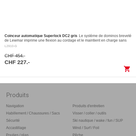
Coinceur automatique Superlock DC2 gris
Le système de dominos breveté
de Lewmar imprime une flexion au cordage et le maintient en charge sans
l’endommager Largage contrôlé: le levier…
L2910-G
CHF 454.-
CHF 227.-
shopping_cart
Produits
Navigation
Produits d'entretien
Habillement / Chaussures / Sacs
Visser / coller / outils
Sécurité
Ski nautique / wake / fun / SUP
Accastillage
Wind / Surf / Foil
Poulies / réas
Pêche