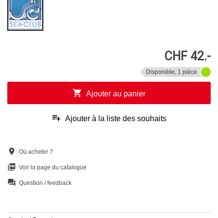
CHF 42.-
Disponible, 1 pièce
shopping_cart
Ajouter au panier
playlist_add
Ajouter à la liste des souhaits
location_on
Où acheter ?
picture_as_pdf
Voir la page du catalogue
question_answer
Question / feedback