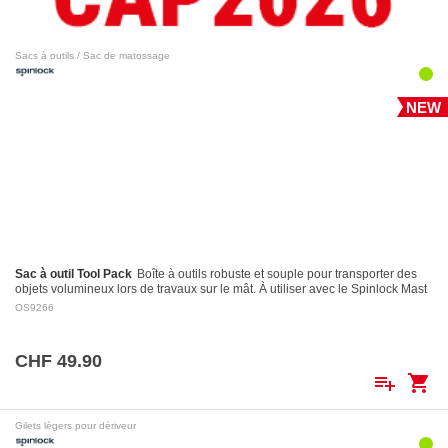
Sacs à outils / Sac de matossage
NEW
Sac à outil Tool Pack
Boîte à outils robuste et souple pour transporter des
objets volumineux lors de travaux sur le mât. À utiliser avec le Spinlock Mast
Pro.
OS9266
CHF 49.90
playlist_add
shopping_cart
Gilets légers pour dériveur