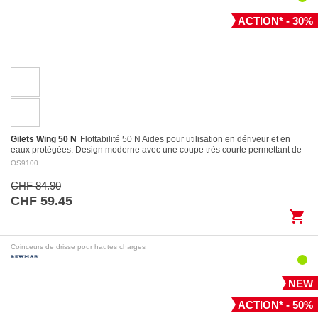
ACTION* - 30%
Gilets Wing 50 N
Flottabilité 50 N Aides pour utilisation en dériveur et en
eaux protégées. Design moderne avec une coupe très courte permettant de
l’utiliser…
OS9100
CHF 84.90
CHF 59.45
shopping_cart
Coinceurs de drisse pour hautes charges
NEW
ACTION* - 50%