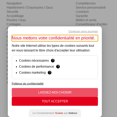
Navigation
Compétences
Habillement / Chaussures / Sacs
Service personnalisé
Sécurité
Livraison
Accastillage
Garantie
Poulies / réas
Météo et vents
Cordages
Convertisseur d'unités
Amarrage / mouillage / moteurs
Glossaire
Continuer sans accepter
Aménagement
Distribution
Eclairage / électricité
Nous mettons votre confidentialité en priorité.
Sanitaires / pompes
Produits d'entretien
Notre site Internet utilise les types de cookies suivants tout
Visser / coller / outils
en vous laissant le libre choix d'accepter leur utilisation:
Ski nautique / wake / fun / SUP
Wind / Surf / Foil
Cookies nécessaires
?
Pêche
Idées cadeaux et activités
Cookies de performance
?
Mon premier bateau
Cookies marketing
?
Hivernage
Produits de divertissement
Actions
Politique de confidentialité
LAISSEZ-MOI CHOISIR
TOUT ACCEPTER
Le Consentement
Suisse
par
biskoui