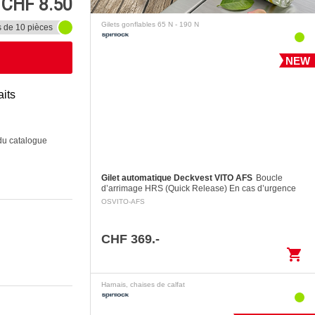
CHF 8.50
Gilets gonflables 65 N - 190 N
s de 10 pièces
NEW
aits
 du catalogue
Gilet automatique Deckvest VITO AFS
Boucle
d’arrimage HRS (Quick Release) En cas d’urgence
une personne peut dissocier la boucle d’arrimage en
OSVITO-AFS
tirant sur la poignée d’activation…
CHF 369.-
shopping_cart
Harnais, chaises de calfat