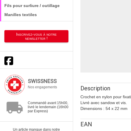
Fils pour surliure / outillage
Manilles textiles
Inscrivez-vous à notre
newsletter !
SWISSNESS
Description
Nos engagements
Crochet en nylon pour fixa
local_shipping
Livré avec sandow et vis.
Commandé avant 15h00,
livré le lendemain (16h00
Dimensions : 54 x 22 mm
par Express)
EAN
Un article manque dans notre