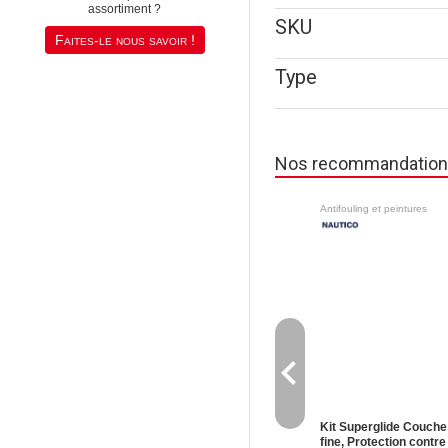
assortiment ?
SKU
Faites-le nous savoir !
Type
Nos recommandatio
Antifouling et peintures
navigate_before
Kit Superglide Couche
fine, Protection contre