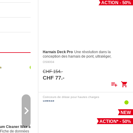
ACTION - 50%
Harnais Deck Pro
Une révolution dans la
conception des harnais de pont, ultraléger,
confortable et facile à enfiler. Idéal pour les situations
OS9004
Poulies ouvrantes
nécessitant le port…
CHF 154.-
CHF 77.-
playlist_add
shopping_cart
Coinceurs de drisse pour hautes charges
navigate_next
NEW
ACTION* - 50%
um Cleaner Wax au
Poulies ouvrantes
Produit de nettoyage
Fiche de données
Dynablock, Antal 44
Cette
cale, Bilge Cleaner, 1 