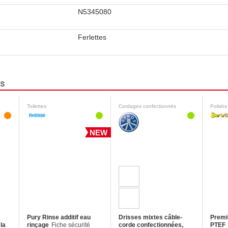
N5345080
Ferlettes
ns
Toilettes
Cordages confectionnés
Polishs
NEW
Pury Rinse additif eau
Drisses mixtes câble-
Premi
 la
rinçage
Fiche sécurité
corde confectionnées,
PTEF