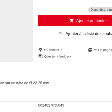
Disponible, plu
shopping_cart
Ajouter au panier
playlist_add
Ajouter à la liste des souh
location_on
picture_as_pdf
Où acheter ?
Voir la page
question_answer
Question / feedback
tion sur un tube de Ø 22-25 mm.
8024827035849