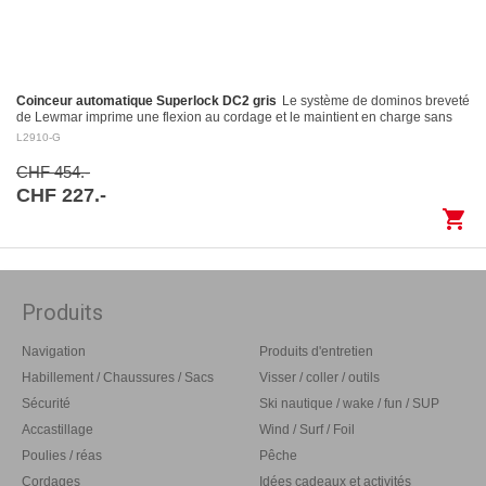
Coinceur automatique Superlock DC2 gris
Le système de dominos breveté
de Lewmar imprime une flexion au cordage et le maintient en charge sans
l’endommager Largage contrôlé: le levier…
L2910-G
CHF 454.-
CHF 227.-
shopping_cart
Produits
Navigation
Produits d'entretien
Habillement / Chaussures / Sacs
Visser / coller / outils
Sécurité
Ski nautique / wake / fun / SUP
Accastillage
Wind / Surf / Foil
Poulies / réas
Pêche
Cordages
Idées cadeaux et activités