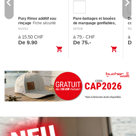
navigate_before
navigate_next
Pury Rinse additif eau
Pare-battages et bouées
Dris
rinçage
Fiche sécurité
de marquage gonflables,
cord
Nettoie les réservoirs d'eau
Ø 41 cm
Avec oeillet de
cord
NV053
DF50B
R084
fraîche des toilettes
fixation renforcé et valve de
soupl
à 15.50 CHF
à 79.- CHF
à 1
mobiles avec de l'acide
gonflage métallique.
reli
citrique. Assure une odeur
Fabrication de qualité: Oeil
(Her
De 9.90
De 75.-
De 
fraîche grâce à l'huile de…
d’une grande solidité en
épiss
shopping_cart
shopping_cart
plastique injecté…
que 
peuv