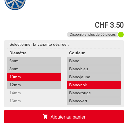
CHF 3.50
Disponible, plus de 50 pièces
Sélectionner la variante désirée :
Diamètre
Couleur
6mm
Blanc
8mm
Blanc/bleu
10mm
Blanc/jaune
12mm
Blanc/noir
14mm
Blanc/rouge
16mm
Blanc/vert
shopping_cart
Ajouter au panier