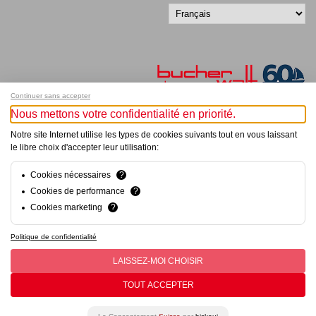
Continuer sans accepter
Nous mettons votre confidentialité en priorité.
Inscrivez-vous à notre newsletter !
Notre site Internet utilise les types de cookies suivants tout en vous laissant
le libre choix d'accepter leur utilisation:
© Bucher+Walt 2011-2026
Tous droits réservés - Informations non contractuelles
Cookies nécessaires
?
Conditions générales
Cookies de performance
?
Politique de Confidentialité
Cookies marketing
?
Conception et réalisation :
hsolutions.ch
Politique de confidentialité
LAISSEZ-MOI CHOISIR
TOUT ACCEPTER