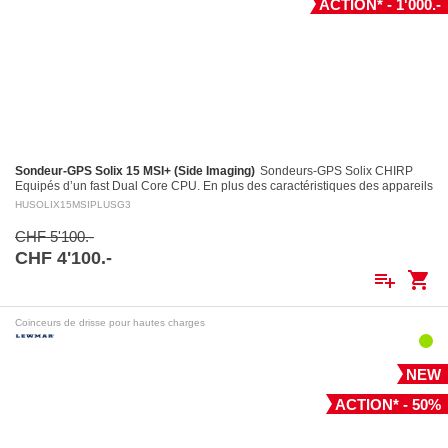
ACTION* - 1'000.-
Sondeur-GPS Solix 15 MSI+ (Side Imaging)
Sondeurs-GPS Solix CHIRP
Equipés d’un fast Dual Core CPU. En plus des caractéristiques des appareils
Helix, entre autres le puissant système…
HUSOLIX15MSIPLUSG3
CHF 5'100.-
CHF 4'100.-
playlist_add
shopping_cart
Coinceurs de drisse pour hautes charges
NEW
ACTION* - 50%