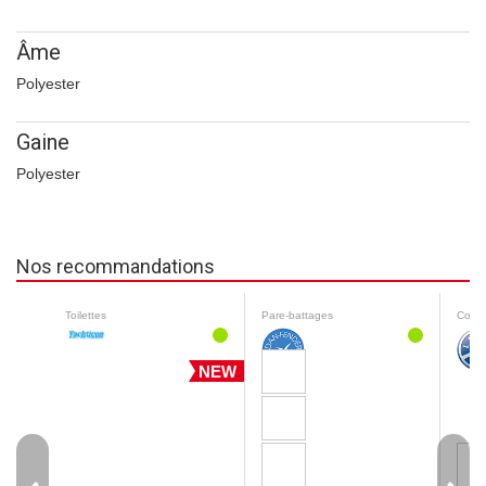
Âme
Polyester
Gaine
Polyester
Nos recommandations
Toilettes
Pare-battages
Corda
NEW