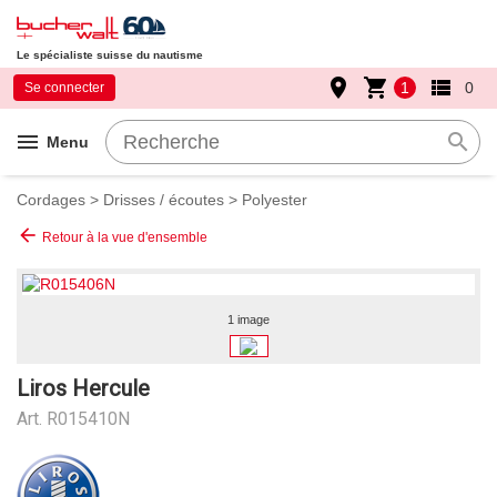
Le spécialiste suisse du nautisme
place
shopping_cart
view_list
1
0
Se connecter
menu
search
Menu
Cordages
>
Drisses / écoutes
>
Polyester
arrow_back
Retour à la vue d'ensemble
1 image
Liros Hercule
Art.
R015410N