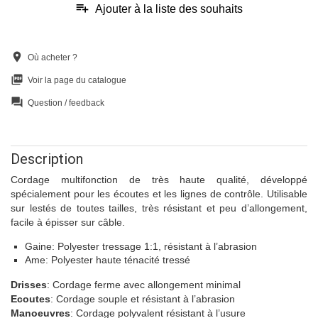
playlist_add
Ajouter à la liste des souhaits
location_on
Où acheter ?
picture_as_pdf
Voir la page du catalogue
question_answer
Question / feedback
Description
Cordage multifonction de très haute qualité, développé
spécialement pour les écoutes et les lignes de contrôle. Utilisable
sur lestés de toutes tailles, très résistant et peu d’allongement,
facile à épisser sur câble.
Gaine: Polyester tressage 1:1, résistant à l’abrasion
Ame: Polyester haute ténacité tressé
Drisses
: Cordage ferme avec allongement minimal
Ecoutes
: Cordage souple et résistant à l’abrasion
Manoeuvres
: Cordage polyvalent résistant à l’usure