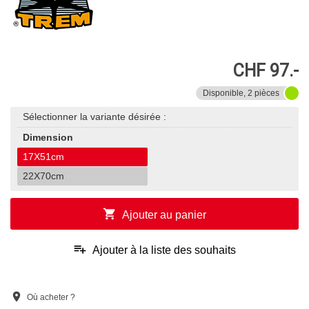
CHF 97.-
Disponible, 2 pièces
Sélectionner la variante désirée :
Dimension
17X51cm
22X70cm
shopping_cart
Ajouter au panier
playlist_add
Ajouter à la liste des souhaits
location_on
Où acheter ?