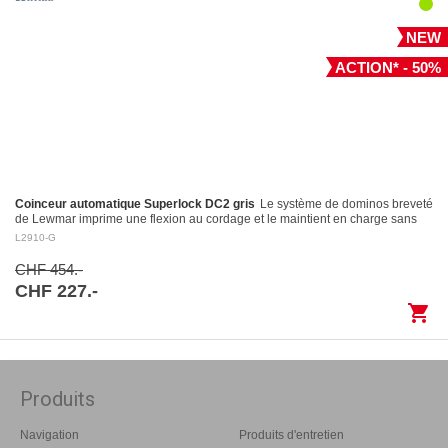
NEW
ACTION* - 50%
Coinceur automatique Superlock DC2 gris
Le système de dominos breveté
de Lewmar imprime une flexion au cordage et le maintient en charge sans
l’endommager Largage contrôlé: le levier…
L2910-G
CHF 454.-
CHF 227.-
shopping_cart
Produits
Navigation
Produits d'entretien