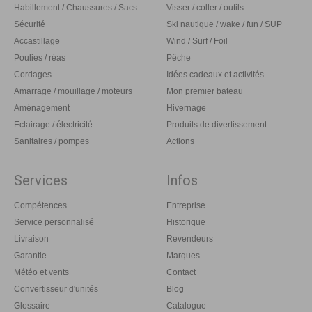
Habillement / Chaussures / Sacs
Visser / coller / outils
Sécurité
Ski nautique / wake / fun / SUP
Accastillage
Wind / Surf / Foil
Poulies / réas
Pêche
Cordages
Idées cadeaux et activités
Amarrage / mouillage / moteurs
Mon premier bateau
Aménagement
Hivernage
Eclairage / électricité
Produits de divertissement
Sanitaires / pompes
Actions
Services
Infos
Compétences
Entreprise
Service personnalisé
Historique
Livraison
Revendeurs
Garantie
Marques
Météo et vents
Contact
Convertisseur d'unités
Blog
Glossaire
Catalogue