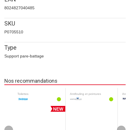
8024827040485
SKU
P0705510
Type
Support pare-battage
Nos recommandations
Toilettes
Antifouling et peintures
Antifo
NEW