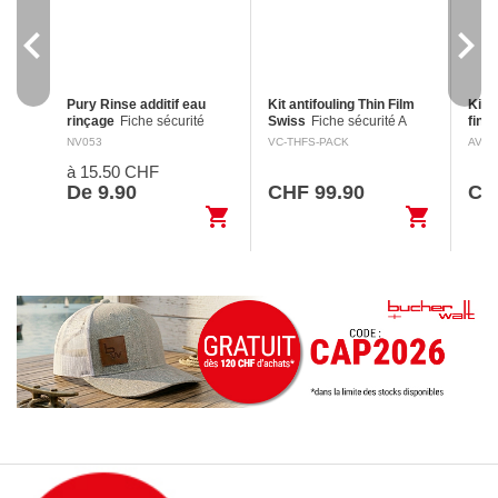
navigate_before
navigate_next
Pury Rinse additif eau
Kit antifouling Thin Film
Kit 
rinçage
Fiche sécurité
Swiss
Fiche sécurité A
fine,
Nettoie les réservoirs d'eau
Utilisez les biocides avec
végé
NV053
VC-THFS-PACK
AV-4
fraîche des toilettes
précaution. Toujours lire
Utili
à 15.50 CHF
mobiles avec de l'acide
l'étiquette et les
préca
citrique. Assure une odeur
informations avant de les
l'éti
De 9.90
CHF 99.90
CH
fraîche grâce à l'huile de…
utiliser. Mention…
info
shopping_cart
shopping_cart
utili