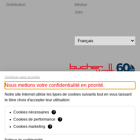
Distribution
Médias
Jobs
Continuer sans accepter
Nous mettons votre confidentialité en priorité.
Inscrivez-vous à notre newsletter !
Notre site Internet utilise les types de cookies suivants tout en vous laissant
le libre choix d'accepter leur utilisation:
© Bucher+Walt 2011-2026
Tous droits réservés - Informations non contractuelles
Cookies nécessaires
?
Conditions générales
Cookies de performance
?
Politique de Confidentialité
Cookies marketing
?
Conception et réalisation :
hsolutions.ch
Politique de confidentialité