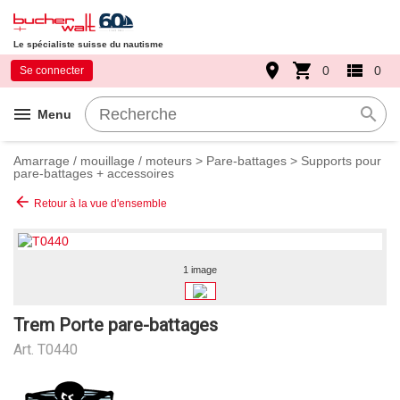
Le spécialiste suisse du nautisme
place
shopping_cart
view_list
0
0
Se connecter
menu
search
Menu
Amarrage / mouillage / moteurs
>
Pare-battages
>
Supports pour
pare-battages + accessoires
arrow_back
Retour à la vue d'ensemble
1 image
Trem Porte pare-battages
Art.
T0440