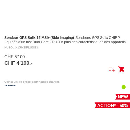
Sondeur-GPS Solix 15 MSI+ (Side Imaging)
Sondeurs-GPS Solix CHIRP
Equipés d’un fast Dual Core CPU. En plus des caractéristiques des appareils
Helix, entre autres le puissant système…
HUSOLIX15MSIPLUSG3
CHF 5'100.-
CHF 4'100.-
playlist_add
shopping_cart
Coinceurs de drisse pour hautes charges
NEW
ACTION* - 50%