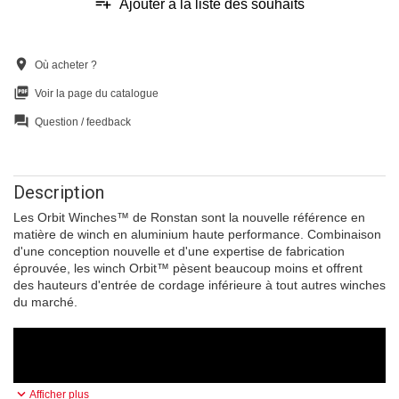
playlist_add
Ajouter à la liste des souhaits
location_on
Où acheter ?
picture_as_pdf
Voir la page du catalogue
question_answer
Question / feedback
Description
Les Orbit Winches™ de Ronstan sont la nouvelle référence en
matière de winch en aluminium haute performance. Combinaison
d'une conception nouvelle et d'une expertise de fabrication
éprouvée, les winch Orbit™ pèsent beaucoup moins et offrent
des hauteurs d'entrée de cordage inférieure à tout autres winches
du marché.
keyboard_arrow_down
Afficher plus