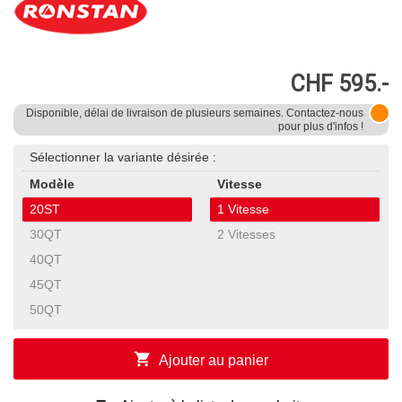
CHF 595.-
Disponible, délai de livraison de plusieurs semaines. Contactez-nous
pour plus d'infos !
Sélectionner la variante désirée :
Modèle
Vitesse
20ST
1 Vitesse
30QT
2 Vitesses
40QT
45QT
50QT
shopping_cart
Ajouter au panier