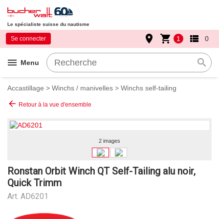
Le spécialiste suisse du nautisme
place
shopping_cart
view_list
1
0
Se connecter
menu
search
Menu
Accastillage
>
Winchs / manivelles
>
Winchs self-tailing
arrow_back
Retour à la vue d'ensemble
2 images
Ronstan Orbit Winch QT Self-Tailing alu noir,
Quick Trimm
Art.
AD6201