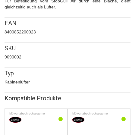
Für Befestigung vom StopGull Air durch eine Blache, dient
gleichzeitig auch als Lüfter.
EAN
8400852200023
SKU
9090002
Typ
Kabinenlüfter
Kompatible Produkte
Möwenabschrecksysteme
Möwenabschrecksysteme