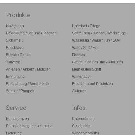
Produkte
Navigation
Unterhalt / Pflege
Bekleidung / Schuhe / Taschen
Schrauben / Kleben / Werkzeuge
Sicherheit
Wasserski / Wake / Fun / SUP
Beschläge
Wind / Surf / Foil
Blöcke / Rollen
Fischen
Tauwerk
Geschenkideen und Aktivitäten
Anlegen / Ankern / Motoren
Mein erstes Schiff
Einrichtung
Winterlager
Beleuchtung / Bordelektrik
Entertainment-Produkten
Sanitär / Pumpen
Aktionen
Service
Infos
Kompetenzen
Unternehmen
Dienstleistungen nach mass
Geschichte
Lieferung
Wiederverkäufer