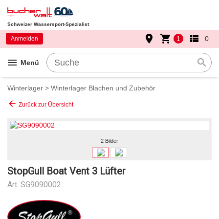
Schweizer Wassersport-Spezialist
place
shopping_cart
view_list
1
0
Anmelden
menu
search
Menü
Winterlager
>
Winterlager Blachen und Zubehör
arrow_back
Zurück zur Übersicht
2 Bilder
StopGull Boat Vent 3 Lüfter
Art.
SG9090002