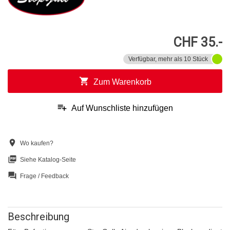
CHF 35.-
Verfügbar, mehr als 10 Stück
shopping_cart
Zum Warenkorb
playlist_add
Auf Wunschliste hinzufügen
location_on
Wo kaufen?
picture_as_pdf
Siehe Katalog-Seite
question_answer
Frage / Feedback
Beschreibung