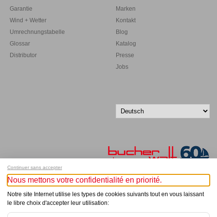
Garantie
Marken
Wind + Wetter
Kontakt
Umrechnungstabelle
Blog
Glossar
Katalog
Distributor
Presse
Jobs
Continuer sans accepter
Nous mettons votre confidentialité en priorité.
Melde dich für unseren Newsletter an!
Notre site Internet utilise les types de cookies suivants tout en vous laissant
le libre choix d'accepter leur utilisation:
© Bucher+Walt 2011-2026