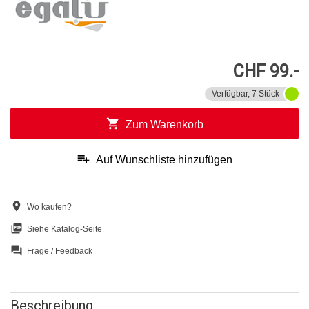
CHF 99.-
Verfügbar, 7 Stück
shopping_cart
Zum Warenkorb
playlist_add
Auf Wunschliste hinzufügen
location_on
Wo kaufen?
picture_as_pdf
Siehe Katalog-Seite
question_answer
Frage / Feedback
Beschreibung