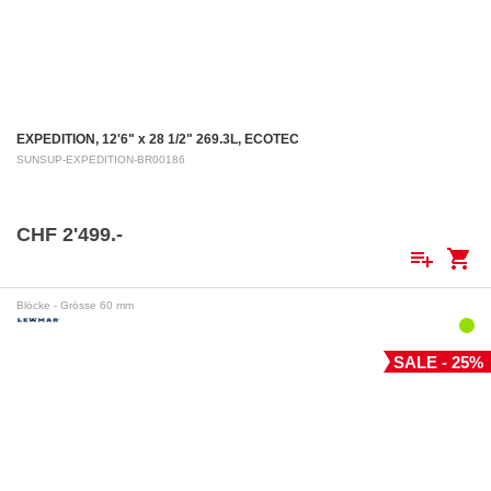
EXPEDITION, 12'6" x 28 1/2" 269.3L, ECOTEC
SUNSUP-EXPEDITION-BR00186
CHF 2'499.-
playlist_add
shopping_cart
Blöcke - Grösse 60 mm
SALE - 25%