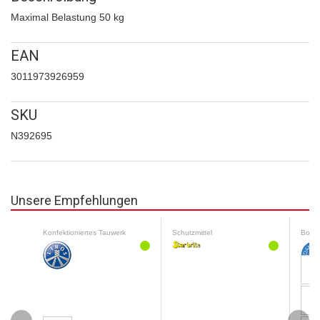
Maximal Belastung 50 kg
EAN
3011973926959
SKU
N392695
Unsere Empfehlungen
Konfektioniertes Tauwerk
Schutzmittel
Boots