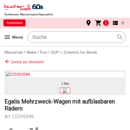
Schweizer Wassersport-Spezialist
place
shopping_cart
view_list
1
0
Anmelden
menu
search
Menü
Wasserski / Wake / Fun / SUP
>
Zubehör für Boote
arrow_back
Zurück zur Übersicht
1 Bild
Egalis Mehrzweck-Wagen mit aufblasbaren
Rädern
Art.
CD392696