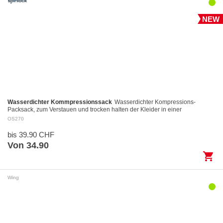
NEW
Wasserdichter Kommpressionssack
Wasserdichter Kompressions-
Packsack, zum Verstauen und trocken halten der Kleider in einer
Reisetasche. Leicht und universell einsetzbar mi…
OS270
bis 39.90 CHF
Von 34.90
shopping_cart
Wing