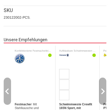
SKU
230122002-PCS.
Unsere Empfehlungen
Konfektionierte Festmacherleinen
Aufblasbare Schwimmwesten 65 N - 190 N
Polis
navigate_before
navigate_next
Festmacher
Mit
Schwimmweste Crewfit
Prem
Stahlkausche und
165N Sport, mit
PTE