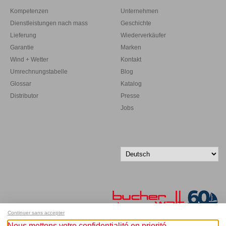
Kompetenzen
Unternehmen
Dienstleistungen nach mass
Geschichte
Lieferung
Wiederverkäufer
Garantie
Marken
Wind + Wetter
Kontakt
Umrechnungstabelle
Blog
Glossar
Katalog
Distributor
Presse
Jobs
Continuer sans accepter
Nous mettons votre confidentialité en priorité.