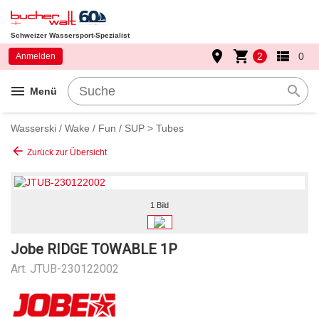
Schweizer Wassersport-Spezialist
place
shopping_cart
view_list
2
0
Anmelden
menu
search
Menü
Wasserski / Wake / Fun / SUP
>
Tubes
arrow_back
Zurück zur Übersicht
1 Bild
Jobe RIDGE TOWABLE 1P
Art.
JTUB-230122002