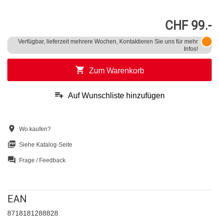
CHF 99.-
Verfügbar, lieferzeit mehrere Wochen, Kontaktieren Sie uns für mehr
Infos!
shopping_cart
Zum Warenkorb
playlist_add
Auf Wunschliste hinzufügen
location_on
Wo kaufen?
picture_as_pdf
Siehe Katalog-Seite
question_answer
Frage / Feedback
EAN
8718181288828