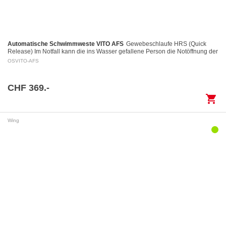
Automatische Schwimmweste VITO AFS
Gewebeschlaufe HRS (Quick
Release) Im Notfall kann die ins Wasser gefallene Person die Notöffnung der
Gewebeschlaufe mittels eines Auslöserings…
OSVITO-AFS
CHF 369.-
shopping_cart
Wing