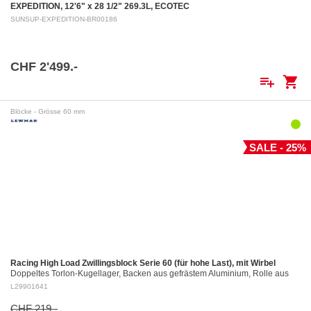
EXPEDITION, 12'6" x 28 1/2" 269.3L, ECOTEC
SUNSUP-EXPEDITION-BR00186
CHF 2'499.-
playlist_add
shopping_cart
Blöcke - Grösse 60 mm
SALE - 25%
Racing High Load Zwillingsblock Serie 60 (für hohe Last), mit Wirbel
Doppeltes Torlon-Kugellager, Backen aus gefrästem Aluminium, Rolle aus
gefrästem Aluminium Ø 60 mm. Aluminiumrollen: ø 60 mm Für Tau bis: ø 12
L29901641
mm…
CHF 219.-