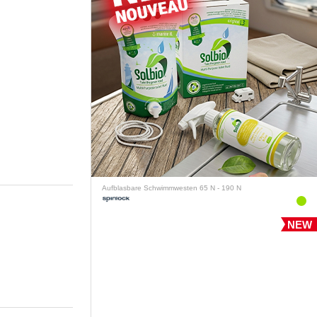
Aufblasbare Schwimmwesten 65 N - 190 N
NEW