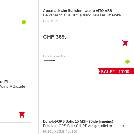
Automatische Schwimmweste VITO AFS
Gewebeschlaufe HRS (Quick Release) Im Notfall
kann die ins Wasser gefallene Person die Notöffnung
OSVITO-AFS
der Gewebeschlaufe mittels eines Auslöserings…
CHF 369.-
shopping_cart
de, unbekannte
Echolote mit GPS
SALE* - 1'000.-
ore EU
 Komp. A Biozide
 Vor Gebrauch
uktinformationen
shopping_cart
Echolot-GPS Solix 15 MSI+ (Side Imaging)
Echolote-GPS Solix CHIRP Ausgestattet mit einem
fast Dual Core CPU Zusätzlich zu den Funktionen
HUSOLIX15MSIPLUSG3