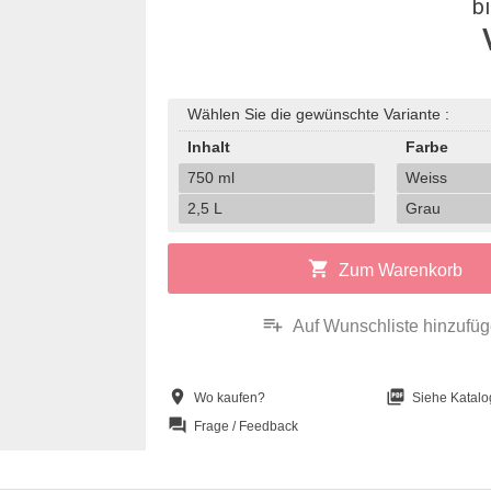
b
Wählen Sie die gewünschte Variante :
Inhalt
Farbe
750 ml
Weiss
2,5 L
Grau
shopping_cart
Zum Warenkorb
playlist_add
Auf Wunschliste hinzufü
location_on
picture_as_pdf
Wo kaufen?
Siehe Katalo
question_answer
Frage / Feedback