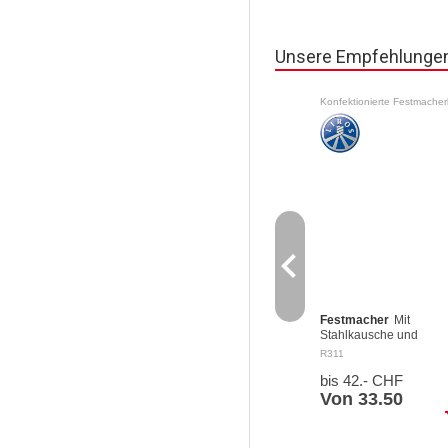
Unsere Empfehlunge
navigate_before
Festmacher
Mit
Stahlkausche und
Schlaufe. Aus dreifach
R311
gedrehtem Polyester-
bis 42.- CHF
Tauwerk Farbe: weiss M
Schlaufe von 27 cm auf
Von 33.50
einer Seite und rostfre
sh