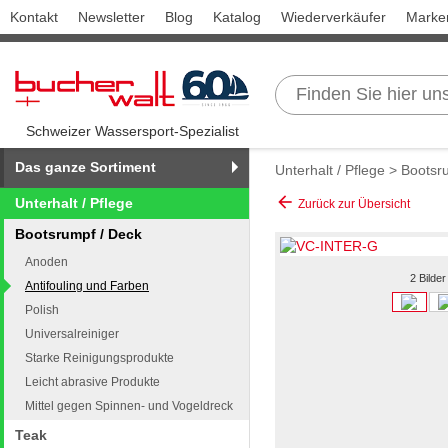
Kontakt
Newsletter
Blog
Katalog
Wiederverkäufer
Marke
Schweizer Wassersport-Spezialist
Das ganze Sortiment
Unterhalt / Pflege
>
Bootsr
arrow_back
Unterhalt / Pflege
Zurück zur Übersicht
Bootsrumpf / Deck
Anoden
2 Bilder
Antifouling und Farben
Polish
Universalreiniger
Starke Reinigungsprodukte
Leicht abrasive Produkte
Mittel gegen Spinnen- und Vogeldreck
Teak