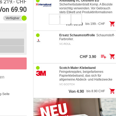
is 219.- CHF
Antifouling VC Offshore EU
Sicherheitsdatenblatt Komp. A Biozide
Von 69.90
vorsichtig verwenden. Vor Gebrauch
stets Etikett und Produktinformationen
lesen. Signalwort:…
VC-OFF
Verfügbar
shopping_cart
Von 89.90
bis 199.- CHF
Ersatz Schaumstoffrolle
Schaumstoff-
Farbroller.
VC-ROUL
playlist_add
shopping_cart
CHF 3.90
Scotch Maler-Klebeband
Feingekrepptes, beigefarbenes
Papierklebeband, das sich für
gen
allgemeine Abdeck- und Haltezwecke
eignet. Lösemittelbeständiger,
VC-SCOTCH
kontrolliert…
shopping_cart
Von 4.90
bis 8.90 CHF
g-Seite