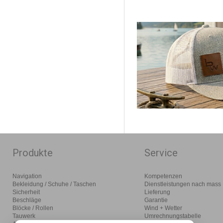
Produkte
Service
Navigation
Kompetenzen
Bekleidung / Schuhe / Taschen
Dienstleistungen nach mass
Sicherheit
Lieferung
Beschläge
Garantie
Blöcke / Rollen
Wind + Wetter
Tauwerk
Umrechnungstabelle