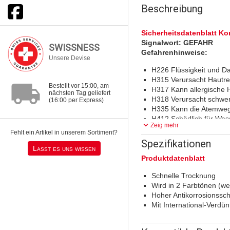
Beschreibung
Sicherheitsdatenblatt Ko
Signalwort: GEFAHR
SWISSNESS
Gefahrenhinweise:
Unsere Devise
H226 Flüssigkeit und D
H315 Verursacht Hautre
local_shipping
Bestellt vor 15:00, am
H317 Kann allergische 
nächsten Tag geliefert
H318 Verursacht schwe
(16:00 per Express)
H335 Kann die Atemweg
H412 Schädlich für Wass
keyboard_arrow_down
Zeig mehr
Fehlt ein Artikel in unserem Sortiment?
Spezifikationen
Sicherheitsdatenblatt Ko
Lasst es uns wissen
Produktdatenblatt
H226 Flüssigkeit und Da
H302 Gesundheitsschädl
Schnelle Trocknung
H315 Verursacht Hautre
Wird in 2 Farbtönen (w
H317 Kann allergische 
Hoher Antikorrosionssc
H318 Verursacht schwe
Mit International-Verdü
H332 Gesundheitsschäd
H335 Kann die Atemweg