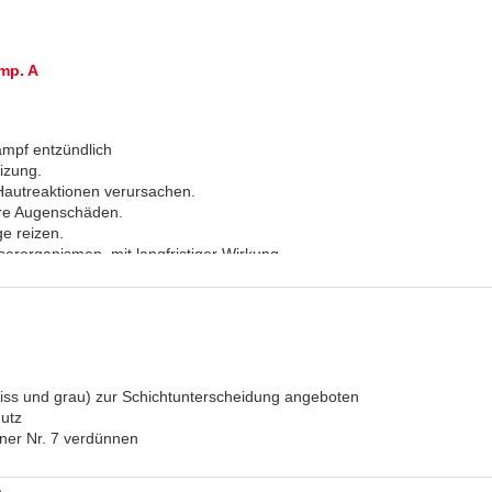
mp. A
ampf entzündlich
izung.
Hautreaktionen verursachen.
re Augenschäden.
e reizen.
erorganismen, mit langfristiger Wirkung.
mp. B
mpf entzündlich.
ich bei Verschlucken.
izung.
eiss und grau) zur Schichtunterscheidung angeboten
Hautreaktionen verursachen.
hutz
re Augenschäden.
nner Nr. 7 verdünnen
lich beim Einatmen.
e reizen.