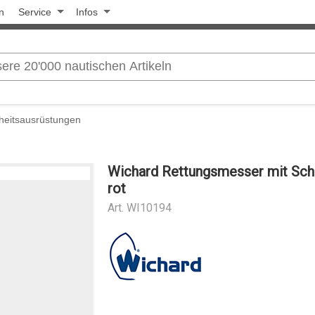
n
Service
Infos
rheitsausrüstungen
Wichard Rettungsmesser mit Schä
rot
Art.
WI10194