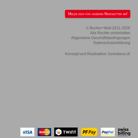
Melde dich für unseren Newsletter an!
© Bucher+Walt 2011-2026
Alle Rechte vorbehalten
Allgemeine Geschäftsbedingungen
Datenschutzerklärung
Konzept und Realisation:
hsolutions.ch