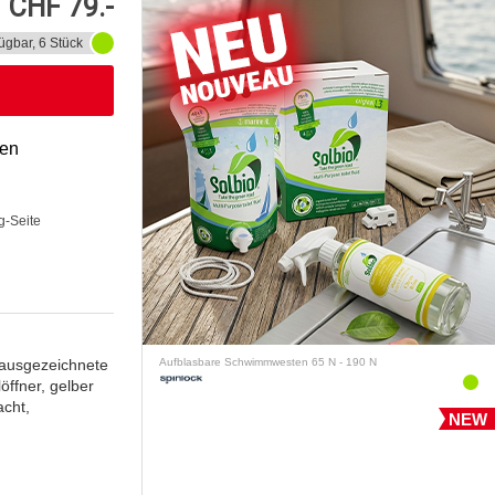
CHF 79.-
ügbar, 6 Stück
gen
g-Seite
 ausgezeichnete
Aufblasbare Schwimmwesten 65 N - 190 N
ffner, gelber
acht,
NEW