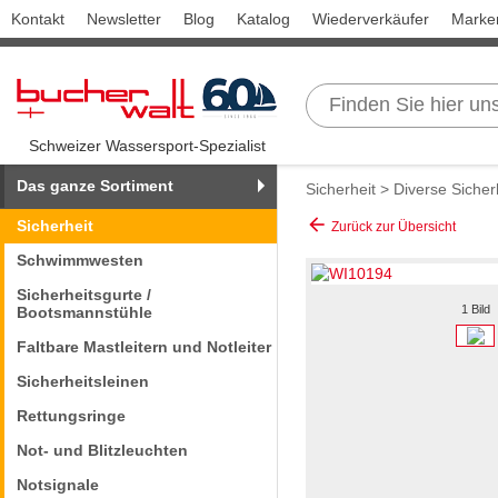
Kontakt
Newsletter
Blog
Katalog
Wiederverkäufer
Marke
Schweizer Wassersport-Spezialist
Das ganze Sortiment
Sicherheit
>
Diverse Siche
arrow_back
Sicherheit
Zurück zur Übersicht
Schwimmwesten
Sicherheitsgurte /
1 Bild
Bootsmannstühle
Faltbare Mastleitern und Notleiter
Sicherheitsleinen
Rettungsringe
Not- und Blitzleuchten
Notsignale