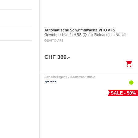
Automatische Schwimmweste VITO AFS
Gewebeschlaufe HRS (Quick Release) Im Notfall
kann die ins Wasser gefallene Person die Notöffnung
OSVITO-AFS
der Gewebeschlaufe mittels eines Auslöserings…
CHF 369.-
shopping_cart
Sicherheitsgurte / Bootsmannstühle
SALE - 50%