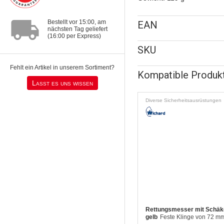
local_shipping
Bestellt vor 15:00, am
EAN
nächsten Tag geliefert
(16:00 per Express)
SKU
Fehlt ein Artikel in unserem Sortiment?
Kompatible Produk
Lasst es uns wissen
Diverse Sicherheitsausrüstungen
Rettungsmesser mit Schäke
gelb
Feste Klinge von 72 m