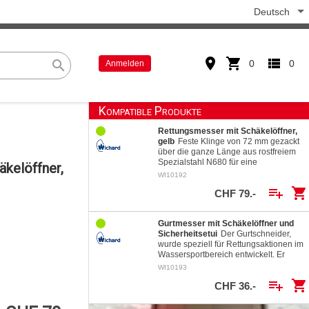
Deutsch
place
shopping_cart
view_list
search
0
0
Anmelden
Kompatible Produkte
Rettungsmesser mit Schäkelöffner,
gelb
Feste Klinge von 72 mm gezackt
über die ganze Länge aus rostfreiem
Spezialstahl N680 für eine
kelöffner,
ausgezeichnete
WI10192
Korrosionsbeständigkeit mit hoher…
playlist_add
shopping_cart
CHF 79.-
Gurtmesser mit Schäkelöffner und
Sicherheitsetui
Der Gurtschneider,
wurde speziell für Rettungsaktionen im
Wassersportbereich entwickelt. Er
ermöglicht das schnelle Durchtrennen
WI10193
von Seilen mit…
playlist_add
shopping_cart
CHF 36.-