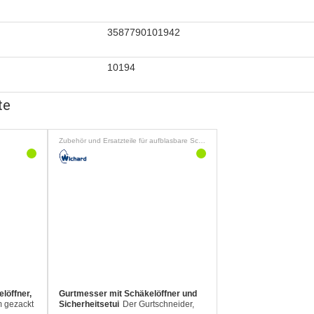
3587790101942
10194
te
Zubehör und Ersatzteile für aufblasbare Schwimmwesten
löffner,
Gurtmesser mit Schäkelöffner und
m gezackt
Sicherheitsetui
Der Gurtschneider,