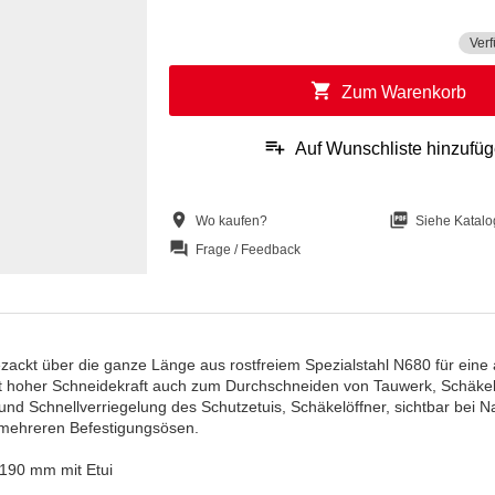
Verf
shopping_cart
Zum Warenkorb
playlist_add
Auf Wunschliste hinzufü
location_on
picture_as_pdf
Wo kaufen?
Siehe Katalo
question_answer
Frage / Feedback
zackt über die ganze Länge aus rostfreiem Spezialstahl N680 für eine
it hoher Schneidekraft auch zum Durchschneiden von Tauwerk, Schäkelö
 und Schnellverriegelung des Schutzetuis, Schäkelöffner, sichtbar bei N
t mehreren Befestigungsösen.
190 mm mit Etui