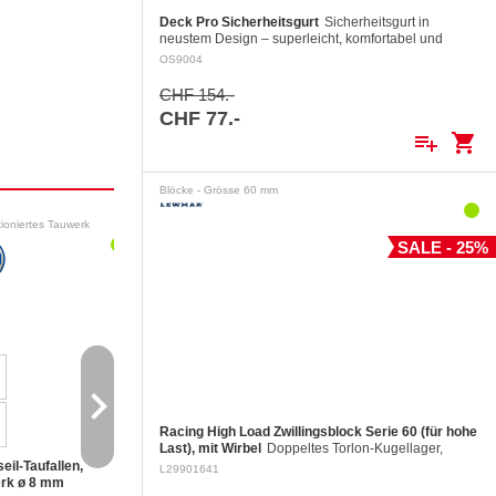
Deck Pro Sicherheitsgurt
Sicherheitsgurt in
neustem Design – superleicht, komfortabel und
einfach anzulegen. Auch ideal auf Booten, wo die
OS9004
Crew dauernd angeklinkt ist.…
CHF 154.-
CHF 77.-
playlist_add
shopping_cart
Blöcke - Grösse 60 mm
ioniertes Tauwerk
Antifouling und Farben
Polish
SALE - 25%
navigate_next
Racing High Load Zwillingsblock Serie 60 (für hohe
Last), mit Wirbel
Doppeltes Torlon-Kugellager,
Backen aus gefrästem Aluminium, Rolle aus
eil-Taufallen,
Kit Superglide
Premium Cleaner Wa
L29901641
gefrästem Aluminium Ø 60 mm. Aluminiumrollen: ø
rk ø 8 mm
Dünnschicht
PTEF