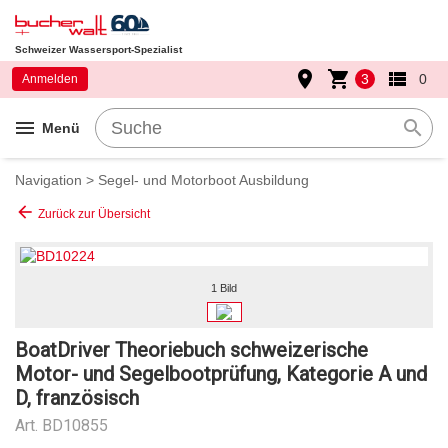
Schweizer Wassersport-Spezialist
place
shopping_cart
view_list
3
0
Anmelden
menu
search
Menü
Navigation
>
Segel- und Motorboot Ausbildung
arrow_back
Zurück zur Übersicht
1 Bild
BoatDriver Theoriebuch schweizerische
Motor- und Segelbootprüfung, Kategorie A und
D, französisch
Art.
BD10855