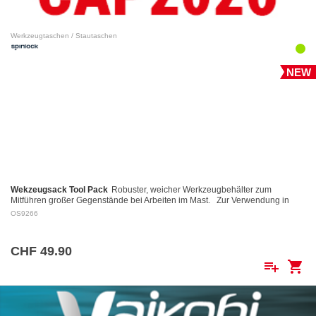
Werkzeugtaschen / Stautaschen
NEW
Wekzeugsack Tool Pack
Robuster, weicher Werkzeugbehälter zum
Mitführen großer Gegenstände bei Arbeiten im Mast. Zur Verwendung in
Verbindung mit dem Spinlock Mast Pro.
OS9266
CHF 49.90
playlist_add
shopping_cart