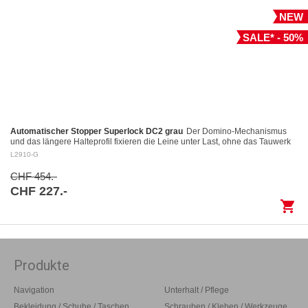
NEW
SALE* - 50%
Automatischer Stopper Superlock DC2 grau
Der Domino-Mechanismus
und das längere Halteprofil fixieren die Leine unter Last, ohne das Tauwerk
aufzuscheuern Kontrolliertes Fieren: Das…
L2910-G
CHF 454.-
CHF 227.-
shopping_cart
Produkte
Navigation
Unterhalt / Pflege
Bekleidung / Schuhe / Taschen
Schrauben / Kleben / Werkzeuge