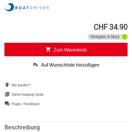
CHF 34.90
Verfügbar, 9 Stück
shopping_cart
Zum Warenkorb
playlist_add
Auf Wunschliste hinzufügen
location_on
Wo kaufen?
picture_as_pdf
Siehe Katalog-Seite
question_answer
Frage / Feedback
Beschreibung