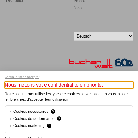
Distributor
Presse
Jobs
Continuer sans accepter
Nous mettons votre confidentialité en priorité.
Melde dich für unseren Newsletter an!
Notre site Internet utilise les types de cookies suivants tout en vous laissant
le libre choix d'accepter leur utilisation:
© Bucher+Walt 2011-2026
Alle Rechte vorbehalten
Allgemeine Geschäftsbedingungen
Cookies nécessaires
?
Datenschutzerklärung
Cookies de performance
?
Einwilligungseinstellungen
Cookies marketing
?
Konzept und Realisation:
hsolutions.ch