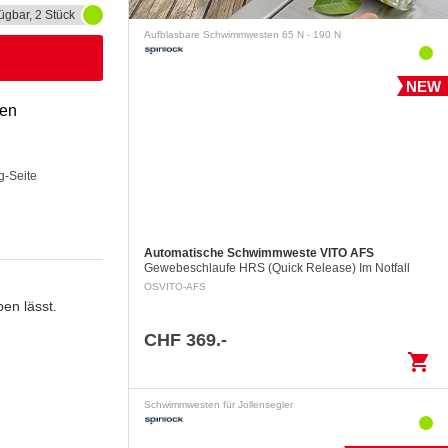
ügbar, 2 Stück
Aufblasbare Schwimmwesten 65 N - 190 N
NEW
gen
g-Seite
Automatische Schwimmweste VITO AFS
Gewebeschlaufe HRS (Quick Release) Im Notfall
kann die ins Wasser gefallene Person die Notöffnung
OSVITO-AFS
der Gewebeschlaufe mittels eines Auslöserings…
en lässt.
CHF 369.-
shopping_cart
Schwimmwesten für Jollensegler