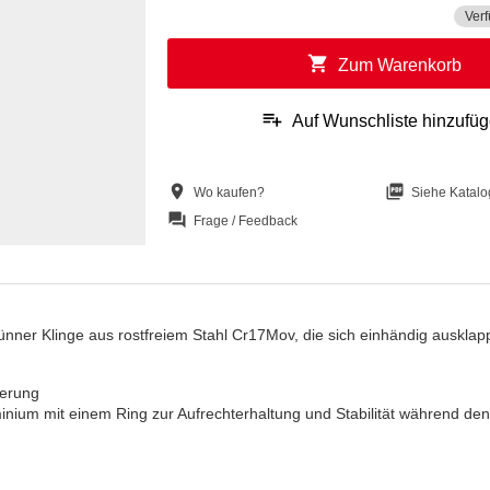
Verf
shopping_cart
Zum Warenkorb
playlist_add
Auf Wunschliste hinzufü
location_on
picture_as_pdf
Wo kaufen?
Siehe Katalo
question_answer
Frage / Feedback
ünner Klinge aus rostfreiem Stahl Cr17Mov, die sich einhändig ausklapp
herung
uminium mit einem Ring zur Aufrechterhaltung und Stabilität während den