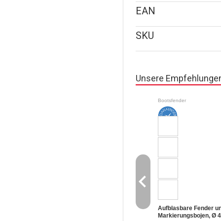
EAN
SKU
Unsere Empfehlunge
Bootsfender
navigate_before
Aufblasbare Fender u
Markierungsbojen, Ø 