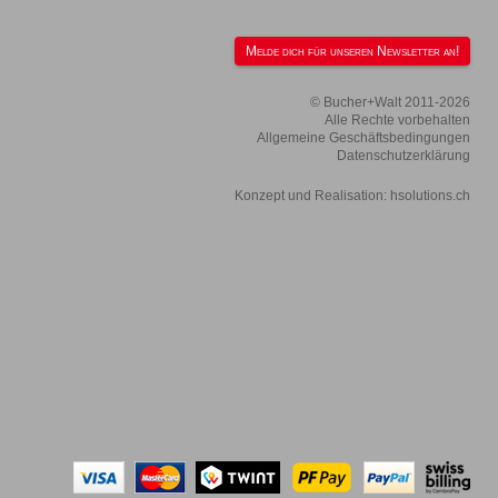
Melde dich für unseren Newsletter an!
© Bucher+Walt 2011-2026
Alle Rechte vorbehalten
Allgemeine Geschäftsbedingungen
Datenschutzerklärung
Konzept und Realisation:
hsolutions.ch