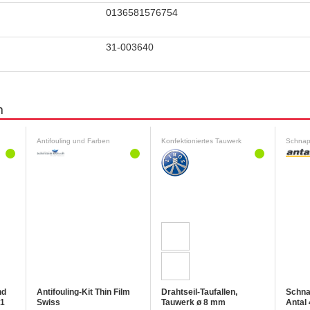
0136581576754
31-003640
n
Antifouling und Farben
Konfektioniertes Tauwerk
Schnap
nd
Antifouling-Kit Thin Film
Drahtseil-Taufallen,
Schna
41
Swiss
Tauwerk ø 8 mm
Antal