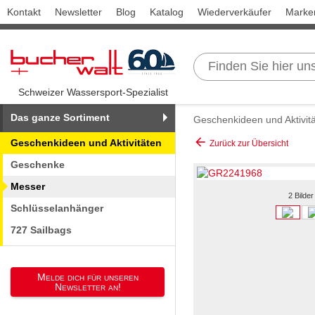
Kontakt
Newsletter
Blog
Katalog
Wiederverkäufer
Marke
Schweizer Wassersport-Spezialist
Das ganze Sortiment
Geschenkideen und Aktivit
arrow_back
Geschenkideen und Aktivitäten
Zurück zur Übersicht
Geschenke
Messer
2 Bilder
Schlüsselanhänger
727 Sailbags
Melde dich für unseren
Newsletter an!