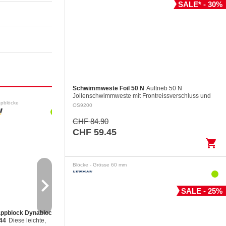
SALE* - 30%
Schwimmweste Foil 50 N
Auftrieb 50 N
Jollenschwimmweste mit Frontreissverschluss und
pblöcke
zwei grossen Fronttaschen Die zweiteilige
LED-Navigationslichter
OS9200
Konstruktion des Rückenteils garantiert…
CHF 84.90
CHF 59.45
shopping_cart
Blöcke - Grösse 60 mm
navigate_next
SALE - 25%
ppblock Dynablock,
Set Steuerbord /
Festmacher
Mit
 44
Diese leichte,
Backbord Lichter,
Stahlkausche und