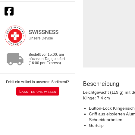
SWISSNESS
Unsere Devise
local_shipping
Bestellt vor 15:00, am
nächsten Tag geliefert
(16:00 per Express)
Fehlt ein Artikel in unserem Sortiment?
Beschreibung
Lasst es uns wissen
Leichtgewicht (119 g) mit d
Klinge: 7.4 cm
Button-Lock Klingensic
Griff aus eloxierten Al
Schneidearbeiten
Gurtclip